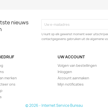
tste nieuws
n
U kunt op elk gewenst moment weer uitschrijven
contactgegevens gebruiken uit de algemene v
BEDRIJF
UW ACCOUNT
ng
Volgen van bestellingen
ons
Inloggen
van merken
Account aanmaken
cteer ons
Mijn notificaties
ap
s
© 2026 - Internet Service Bureau