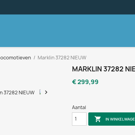
llocomotieven
Marklin 37282 NIEUW
MARKLIN 37282 N
€ 299,99

Aantal

IN WINKELWAG