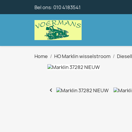
Bel ons:
010 4183541
Home
HO Marklin wisselstroom
Diese
