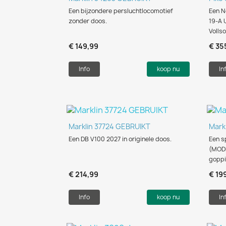
Een bijzondere persluchtlocomotief
Een N
zonder doos.
19-A 
Vollso
€ 149,99
€ 35
Info
koop nu
In
Snel bekijken

Marklin 37724 GEBRUIKT
Mark
Een DB V100 2027 in originele doos.
Een s
(MOD
goppi
€ 214,99
€ 19
Info
koop nu
In