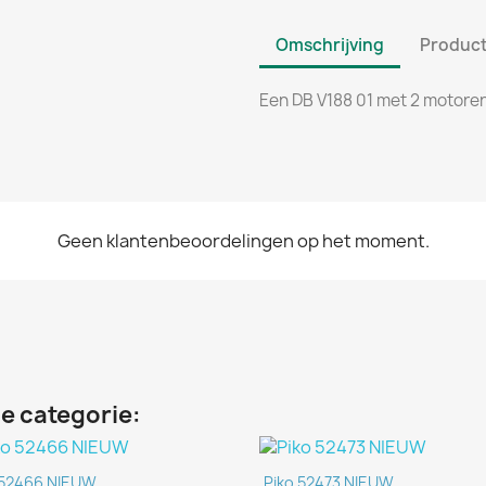
Omschrijving
Product
Een DB V188 01 met 2 motoren 
Geen klantenbeoordelingen op het moment.
e categorie:
Snel bekijken
Snel bekijken


 52466 NIEUW
Piko 52473 NIEUW