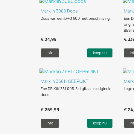
Snel bekijken

Marklin 3080 Doos
Mark
Doos van een DHG 500 met beschrijving.
Een D
origi
BEST
€ 24,99
€ 33
Info
koop nu
In
Snel bekijken

Marklin 36811 GEBRUIKT
Mark
Een DB Köf 381 005-8 digitaal in originele
Lege 
doos.
€ 269,99
€ 24
Info
koop nu
In