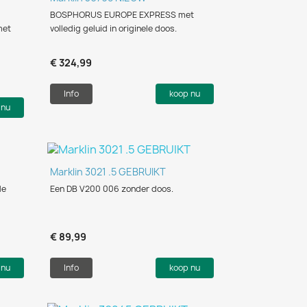
BOSPHORUS EUROPE EXPRESS met
met
volledig geluid in originele doos.
€ 324,99
Info
koop nu
 nu
Snel bekijken

Marklin 3021 .5 GEBRUIKT
de
Een DB V200 006 zonder doos.
€ 89,99
 nu
Info
koop nu