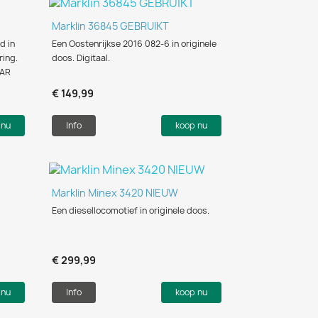
Snel bekijken

Marklin 36845 GEBRUIKT
d in
Een Oostenrijkse 2016 082-6 in originele
ring.
doos. Digitaal.
AAR
€ 149,99
 nu
Info
koop nu
Snel bekijken

Marklin Minex 3420 NIEUW
Een diesellocomotief in originele doos.
€ 299,99
 nu
Info
koop nu