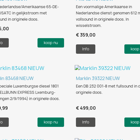
ederlandse/Amerikaanse 65-DE-
Een voormalige Amerikaanse in
USATC in gelijkstroom met
Nederlandse dienst genomen 612 
und in originele doos.
vollsound in originele doos. In
wisselstroom.
5,00
€ 359,00
fo
koop nu
Info
koop
Snel bekijken
Snel bekijken


lin 83468 NIEUW
Marklin 39322 NIEUW
peciale Luxemburgse diesel 1801
Een DB 232 001-8 met fullsound in 
ELLBUNN EXPRESS Lxemburg-
originele doos.
ngen 2/9/1994) in originele doos.
9,99
€ 499,00
fo
koop nu
Info
koop