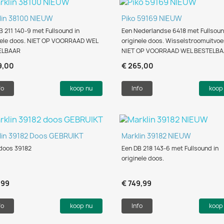
Snel bekijken
Snel bekijken


lin 38100 NIEUW
Piko 59169 NIEUW
B 211 140-9 met Fullsound in
Een Nederlandse 6418 met Fullsoun
nele doos. NIET OP VOORRAAD WEL
originele doos. Wisselstroomuitvoe
ELBAAR
NIET OP VOORRAAD WEL BESTELB
9,00
€ 265,00
fo
koop nu
Info
koop
Snel bekijken
Snel bekijken


lin 39182 Doos GEBRUIKT
Marklin 39182 NIEUW
doos 39182
Een DB 218 143-6 met Fullsound in
originele doos.
,99
€ 749,99
fo
koop nu
Info
koop