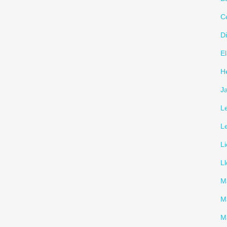
Co
D
El
H
J
L
L
Li
L
M
Mä
M