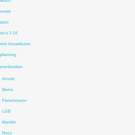
ilesco
revete
aisto
to's 1:18
nker bouwdozen
planning
anenboeken
Arnold
Bemo
Fleischmann
LGB
Marklin
Roco