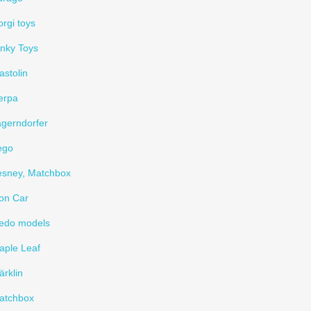
rgi toys
inky Toys
astolin
erpa
agerndorfer
ego
esney, Matchbox
on Car
ledo models
aple Leaf
rklin
atchbox