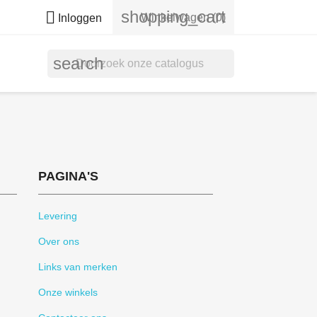
shopping_cart

Winkelwagen
(0)
Inloggen
search
PAGINA'S
Levering
Over ons
Links van merken
Onze winkels