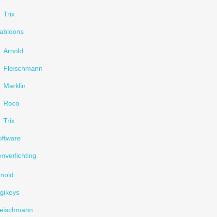
Trix
jabloons
Arnold
Fleischmann
Marklin
Roco
Trix
oftware
nverlichting
rnold
gikeys
leischmann