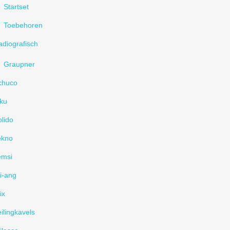
Startset
Toebehoren
diografisch
Graupner
chuco
ku
lido
ekno
emsi
i-ang
ix
ilingkavels