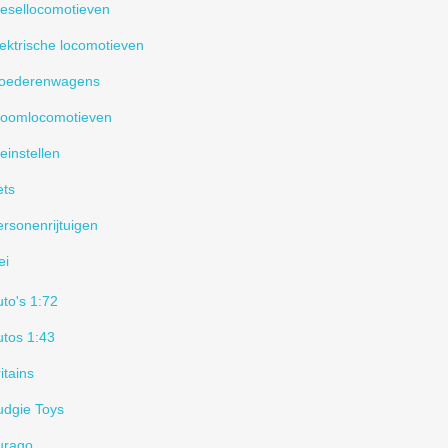
iesellocomotieven
ektrische locomotieven
oederenwagens
toomlocomotieven
einstellen
ets
rsonenrijtuigen
ei
to's 1:72
utos 1:43
itains
udgie Toys
urago