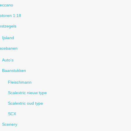
eccano
otoren 1:18
ostzegels
Ijsland
acebanen
Auto's
Baanstukken
Fleischmann
Scalextric nieuw type
Scalextric oud type
SCX
Scenery