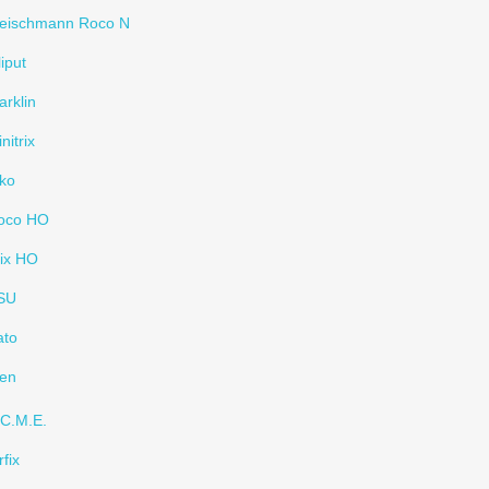
leischmann Roco N
liput
rklin
nitrix
ko
oco HO
rix HO
SU
ato
en
.C.M.E.
rfix