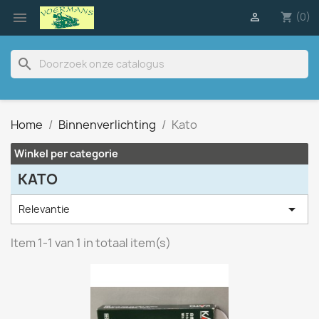

(0)

shopping_cart
search
Home
Binnenverlichting
Kato
Winkel per categorie
KATO

Relevantie
Item 1-1 van 1 in totaal item(s)