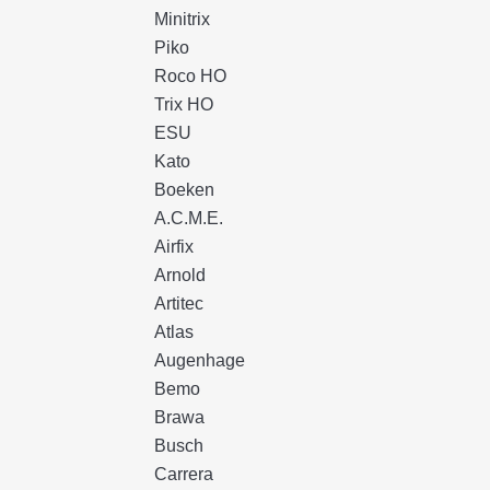
Minitrix
Piko
Roco HO
Trix HO
ESU
Kato
Boeken
A.C.M.E.
Airfix
Arnold
Artitec
Atlas
Augenhage
Bemo
Brawa
Busch
Carrera