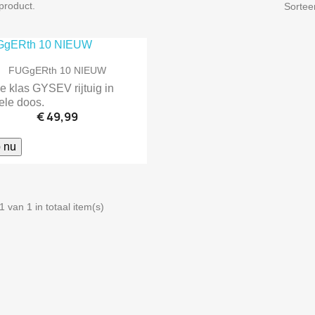
 product.
Sortee

Snel bekijken
FUGgERth 10 NIEUW
e klas GYSEV rijtuig in
ele doos.
€ 49,99
 nu
1 van 1 in totaal item(s)