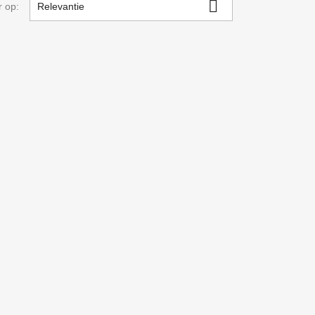

r op:
Relevantie