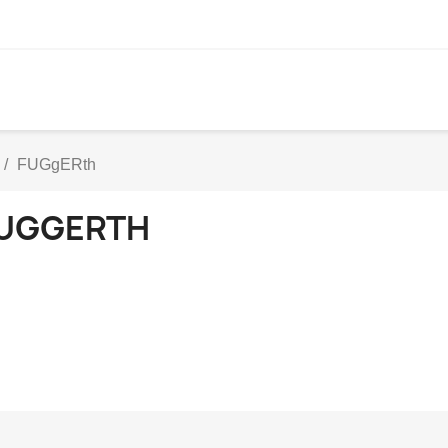
FUGgERth
UGGERTH
N VIA DE WEBSITE, U ONTVANGT ALTIJD EEN MAIL VAN MI