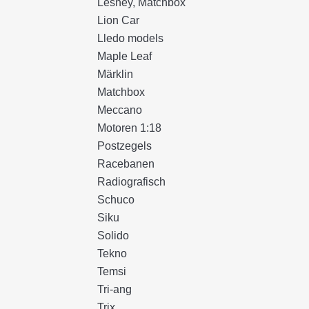
Lesney, Matchbox
Lion Car
Lledo models
Maple Leaf
Märklin
Matchbox
Meccano
Motoren 1:18
Postzegels
Racebanen
Radiografisch
Schuco
Siku
Solido
Tekno
Temsi
Tri-ang
Trix