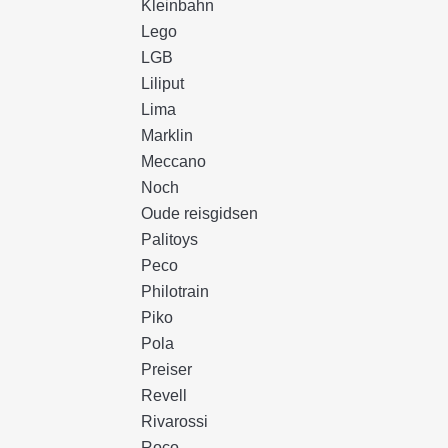
Kleinbahn
Lego
LGB
Liliput
Lima
Marklin
Meccano
Noch
Oude reisgidsen
Palitoys
Peco
Philotrain
Piko
Pola
Preiser
Revell
Rivarossi
Roco