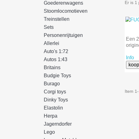
Er is 1
Goederenwagens
Stoomlocomotieven
Treinstellen
Sets
Personenrijtuigen
Een 2
Allerlei
origin
Auto's 1:72
Info
Autos 1:43
koop
Britains
Budgie Toys
Burago
Item 1-
Corgi toys
Dinky Toys
Elastolin
Herpa
Jagerndorfer
Lego