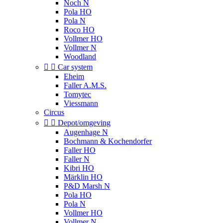
Noch N
Pola HO
Pola N
Roco HO
Vollmer HO
Vollmer N
Woodland


Car system
Eheim
Faller A.M.S.
Tomytec
Viessmann
Circus


Depot/omgeving
Augenhage N
Bochmann & Kochendorfer
Faller HO
Faller N
Kibri HO
Märklin HO
P&D Marsh N
Pola HO
Pola N
Vollmer HO
Vollmer N