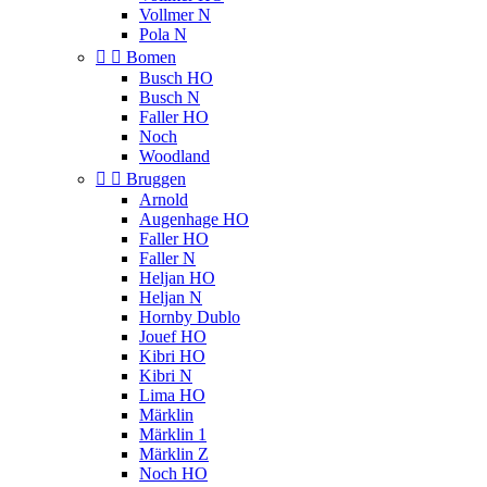
Vollmer N
Pola N


Bomen
Busch HO
Busch N
Faller HO
Noch
Woodland


Bruggen
Arnold
Augenhage HO
Faller HO
Faller N
Heljan HO
Heljan N
Hornby Dublo
Jouef HO
Kibri HO
Kibri N
Lima HO
Märklin
Märklin 1
Märklin Z
Noch HO