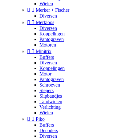
Wielen


Merker + Fischer
Diversen


Merkloos
Diversen
Koppelingen
Pantograven
Motoren


Minitrix
Buffers
Diversen
Koppelingen
Motor
Pantograven
Schroeven
Slepers
Slipbandjes
Tandwielen
Verlichting
Wielen


Piko
Buffers
Decoders
Diversen