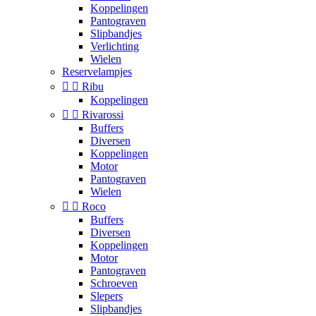
Koppelingen
Pantograven
Slipbandjes
Verlichting
Wielen
Reservelampjes


Ribu
Koppelingen


Rivarossi
Buffers
Diversen
Koppelingen
Motor
Pantograven
Wielen


Roco
Buffers
Diversen
Koppelingen
Motor
Pantograven
Schroeven
Slepers
Slipbandjes