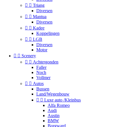


Triang
Diversen


Mantua
Diversen


Kadee
Koppelingen


LGB
Diversen
Motor


Scenery


Achtergonden
Faller
Noch
Vollmer


Autos
Bussen
Land/Wegenbouw


Luxe auto /Kleinbus
Alfa Romeo
Audi
Austin
BMW
Borgward