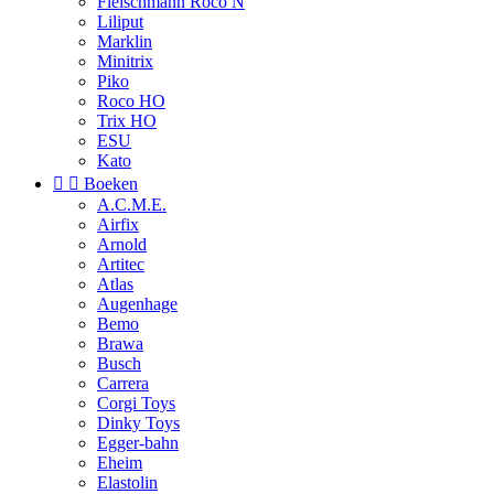
Fleischmann Roco N
Liliput
Marklin
Minitrix
Piko
Roco HO
Trix HO
ESU
Kato


Boeken
A.C.M.E.
Airfix
Arnold
Artitec
Atlas
Augenhage
Bemo
Brawa
Busch
Carrera
Corgi Toys
Dinky Toys
Egger-bahn
Eheim
Elastolin