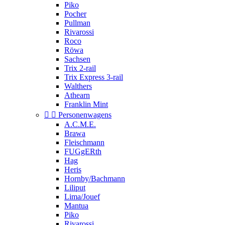
Piko
Pocher
Pullman
Rivarossi
Roco
Röwa
Sachsen
Trix 2-rail
Trix Express 3-rail
Walthers
Athearn
Franklin Mint


Personenwagens
A.C.M.E.
Brawa
Fleischmann
FUGgERth
Hag
Heris
Hornby/Bachmann
Liliput
Lima/Jouef
Mantua
Piko
Rivarossi