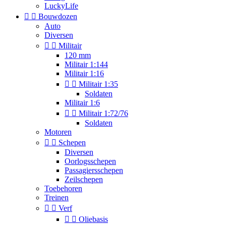
LuckyLife


Bouwdozen
Auto
Diversen


Militair
120 mm
Militair 1:144
Militair 1:16


Militair 1:35
Soldaten
Militair 1:6


Militair 1:72/76
Soldaten
Motoren


Schepen
Diversen
Oorlogsschepen
Passagiersschepen
Zeilschepen
Toebehoren
Treinen


Verf


Oliebasis