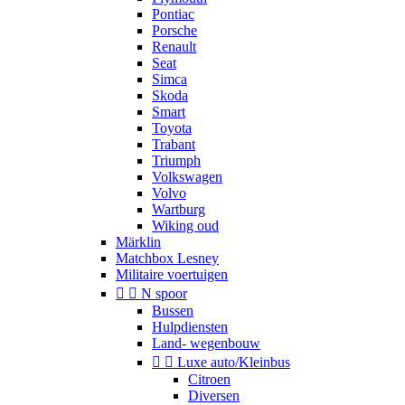
Pontiac
Porsche
Renault
Seat
Simca
Skoda
Smart
Toyota
Trabant
Triumph
Volkswagen
Volvo
Wartburg
Wiking oud
Märklin
Matchbox Lesney
Militaire voertuigen


N spoor
Bussen
Hulpdiensten
Land- wegenbouw


Luxe auto/Kleinbus
Citroen
Diversen