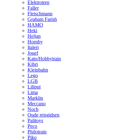
Elektrotren
Faller
Fleischmann
Graham Farish
HAMO
Heki
Heljan
Hornby
Italeri
Jouef
Kato/Hobbytrain
Kibri
Kleinbahn
Lego
LGB
Liliput
Lima
Marklin
Meccano
Noch
Oude reisgidsen
Palitoys
Peco
Philotrain
Piko