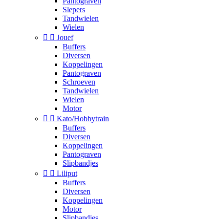
Pantograven
Slepers
Tandwielen
Wielen


Jouef
Buffers
Diversen
Koppelingen
Pantograven
Schroeven
Tandwielen
Wielen
Motor


Kato/Hobbytrain
Buffers
Diversen
Koppelingen
Pantograven
Slipbandjes


Liliput
Buffers
Diversen
Koppelingen
Motor
Slipbandjes