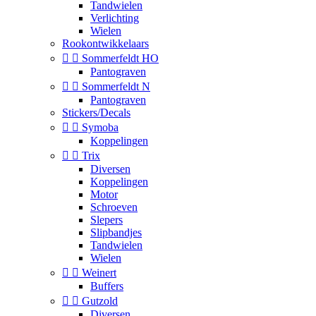
Tandwielen
Verlichting
Wielen
Rookontwikkelaars


Sommerfeldt HO
Pantograven


Sommerfeldt N
Pantograven
Stickers/Decals


Symoba
Koppelingen


Trix
Diversen
Koppelingen
Motor
Schroeven
Slepers
Slipbandjes
Tandwielen
Wielen


Weinert
Buffers


Gutzold
Diversen