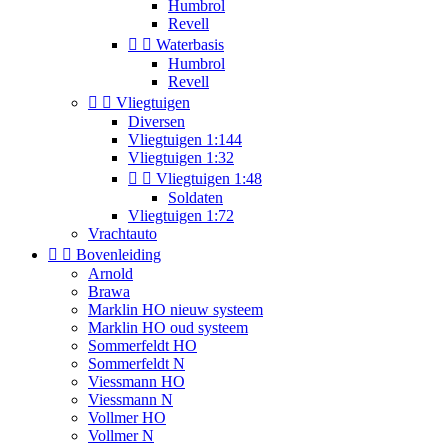
Humbrol
Revell


Waterbasis
Humbrol
Revell


Vliegtuigen
Diversen
Vliegtuigen 1:144
Vliegtuigen 1:32


Vliegtuigen 1:48
Soldaten
Vliegtuigen 1:72
Vrachtauto


Bovenleiding
Arnold
Brawa
Marklin HO nieuw systeem
Marklin HO oud systeem
Sommerfeldt HO
Sommerfeldt N
Viessmann HO
Viessmann N
Vollmer HO
Vollmer N