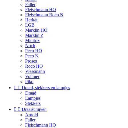
Faller
Fleischmann HO
Fleischmann Roco N
Herkat
LGB
Marklin HO
Marklin Z
Minitrix
Noch
Peco HO
Peco N
Proses
Roco HO
Viessmann
Vollmer
Piko


Draad, stekkers en lampjes
Draad
Lampjes
Stekkers


Draaischijven
Arnold
Faller
Fleischmann HO