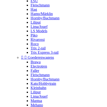
ESU
Fleischmann
Hag
Hamo/Märklin
Hornby/Bachmann
Liliput
Lima/Jouef
LS Models
Piko
Rivarossi
Roco
Trix 2-rail
Trix Express 3-rail


Goederenwagens
Brawa
Electrotren
Faller
Fleischmann
Hornby/Bachmann
Kato/Hobbytrain
Kleinbahn
Liliput
Lima/Jouef
Mantua
Mehano