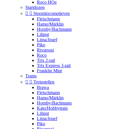
Roco HOe
Startdozen


Stoomlocomotieven
Fleischmann
Hamo/Märklin
Hornby/Bachmann
Liliput
Lima/Jouef
Piko
Rivarossi
Roco
Trix 2-rail
Trix Express 3-rail
Franklin Mint
Trams


Treinstellen
Brawa
Fleischmann
Hamo/Märklin
Hornby/Bachmann
Kato/Hobbytrain
Liliput
Lima/Jouef
Piko
Rivarossi