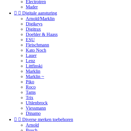
Electrotren
Mader


Digitale aansturing
Arnold/Marklin
Digikeys
Digitrax
Doehler & Haass
ESU
Fleischmann
Kato Noch
Lauer
Lenz
Littfinski
Marklin
Marklin ~
Piko
Roco
Tams
Trix
Uhlenbrock
Viessmann
Dinamo


Diverse merken toebehoren
Arnold
Busch