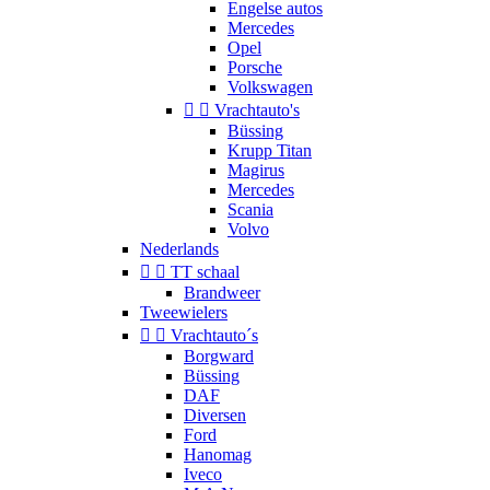
Engelse autos
Mercedes
Opel
Porsche
Volkswagen


Vrachtauto's
Büssing
Krupp Titan
Magirus
Mercedes
Scania
Volvo
Nederlands


TT schaal
Brandweer
Tweewielers


Vrachtauto´s
Borgward
Büssing
DAF
Diversen
Ford
Hanomag
Iveco