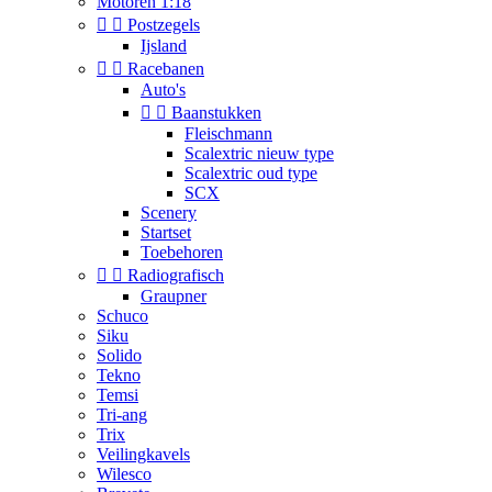
Motoren 1:18


Postzegels
Ijsland


Racebanen
Auto's


Baanstukken
Fleischmann
Scalextric nieuw type
Scalextric oud type
SCX
Scenery
Startset
Toebehoren


Radiografisch
Graupner
Schuco
Siku
Solido
Tekno
Temsi
Tri-ang
Trix
Veilingkavels
Wilesco