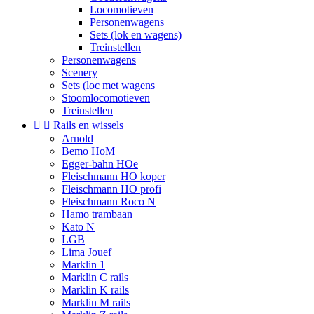
Locomotieven
Personenwagens
Sets (lok en wagens)
Treinstellen
Personenwagens
Scenery
Sets (loc met wagens
Stoomlocomotieven
Treinstellen


Rails en wissels
Arnold
Bemo HoM
Egger-bahn HOe
Fleischmann HO koper
Fleischmann HO profi
Fleischmann Roco N
Hamo trambaan
Kato N
LGB
Lima Jouef
Marklin 1
Marklin C rails
Marklin K rails
Marklin M rails