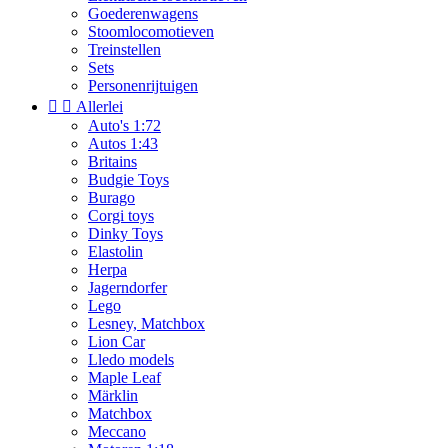
Goederenwagens
Stoomlocomotieven
Treinstellen
Sets
Personenrijtuigen


Allerlei
Auto's 1:72
Autos 1:43
Britains
Budgie Toys
Burago
Corgi toys
Dinky Toys
Elastolin
Herpa
Jagerndorfer
Lego
Lesney, Matchbox
Lion Car
Lledo models
Maple Leaf
Märklin
Matchbox
Meccano