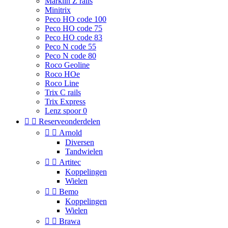
Marklin Z rails
Minitrix
Peco HO code 100
Peco HO code 75
Peco HO code 83
Peco N code 55
Peco N code 80
Roco Geoline
Roco HOe
Roco Line
Trix C rails
Trix Express
Lenz spoor 0


Reserveonderdelen


Arnold
Diversen
Tandwielen


Artitec
Koppelingen
Wielen


Bemo
Koppelingen
Wielen


Brawa