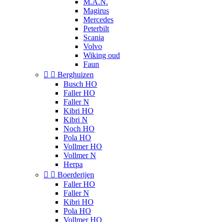
M.A.N.
Magirus
Mercedes
Peterbilt
Scania
Volvo
Wiking oud
Faun


Berghuizen
Busch HO
Faller HO
Faller N
Kibri HO
Kibri N
Noch HO
Pola HO
Vollmer HO
Vollmer N
Herpa


Boerderijen
Faller HO
Faller N
Kibri HO
Pola HO
Vollmer HO