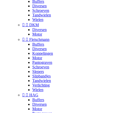
Buffers
Diversen
Schroeven
Tandwielen
Wielen


DKM
Diversen
Motor


Fleischmann
Buffers
Diversen
Koppelingen
Motor
Pantograven
Schroeven
Slepers
Slipbandjes
Tandwielen
Verlichting
Wielen


HAG
Buffers
Diversen
Motor