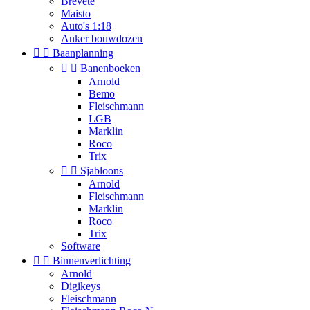
Brevete
Maisto
Auto's 1:18
Anker bouwdozen


Baanplanning


Banenboeken
Arnold
Bemo
Fleischmann
LGB
Marklin
Roco
Trix


Sjabloons
Arnold
Fleischmann
Marklin
Roco
Trix
Software


Binnenverlichting
Arnold
Digikeys
Fleischmann