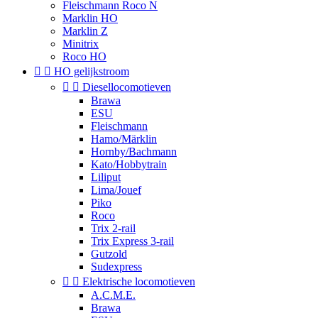
Fleischmann Roco N
Marklin HO
Marklin Z
Minitrix
Roco HO


HO gelijkstroom


Diesellocomotieven
Brawa
ESU
Fleischmann
Hamo/Märklin
Hornby/Bachmann
Kato/Hobbytrain
Liliput
Lima/Jouef
Piko
Roco
Trix 2-rail
Trix Express 3-rail
Gutzold
Sudexpress


Elektrische locomotieven
A.C.M.E.
Brawa