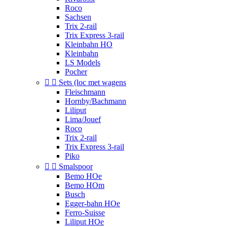
Roco
Sachsen
Trix 2-rail
Trix Express 3-rail
Kleinbahn HO
Kleinbahn
LS Models
Pocher


Sets (loc met wagens
Fleischmann
Hornby/Bachmann
Liliput
Lima/Jouef
Roco
Trix 2-rail
Trix Express 3-rail
Piko


Smalspoor
Bemo HOe
Bemo HOm
Busch
Egger-bahn HOe
Ferro-Suisse
Liliput HOe