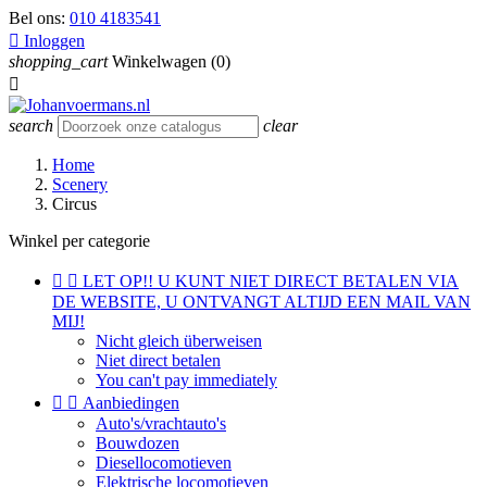
Bel ons:
010 4183541

Inloggen
shopping_cart
Winkelwagen
(0)

search
clear
Home
Scenery
Circus
Winkel per categorie


LET OP!! U KUNT NIET DIRECT BETALEN VIA
DE WEBSITE, U ONTVANGT ALTIJD EEN MAIL VAN
MIJ!
Nicht gleich überweisen
Niet direct betalen
You can't pay immediately


Aanbiedingen
Auto's/vrachtauto's
Bouwdozen
Diesellocomotieven
Elektrische locomotieven