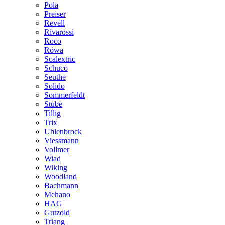
Pola
Preiser
Revell
Rivarossi
Roco
Röwa
Scalextric
Schuco
Seuthe
Solido
Sommerfeldt
Stube
Tillig
Trix
Uhlenbrock
Viessmann
Vollmer
Wiad
Wiking
Woodland
Bachmann
Mehano
HAG
Gutzold
Triang