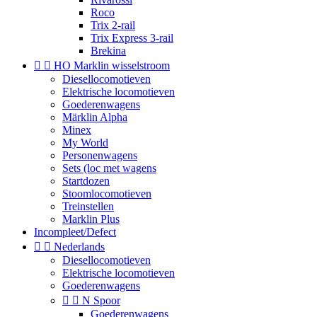
Roco
Trix 2-rail
Trix Express 3-rail
Brekina


HO Marklin wisselstroom
Diesellocomotieven
Elektrische locomotieven
Goederenwagens
Märklin Alpha
Minex
My World
Personenwagens
Sets (loc met wagens
Startdozen
Stoomlocomotieven
Treinstellen
Marklin Plus
Incompleet/Defect


Nederlands
Diesellocomotieven
Elektrische locomotieven
Goederenwagens


N Spoor
Goederenwagens