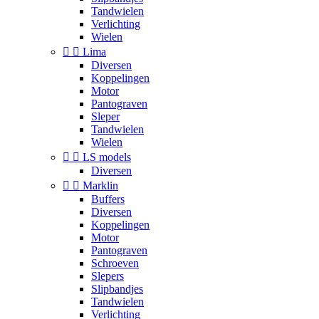
Tandwielen
Verlichting
Wielen


Lima
Diversen
Koppelingen
Motor
Pantograven
Sleper
Tandwielen
Wielen


LS models
Diversen


Marklin
Buffers
Diversen
Koppelingen
Motor
Pantograven
Schroeven
Slepers
Slipbandjes
Tandwielen
Verlichting