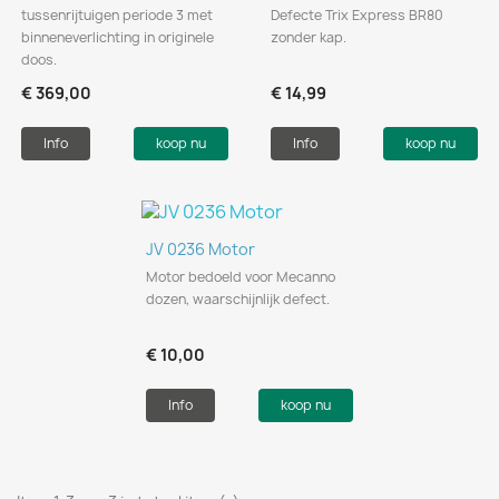
tussenrijtuigen periode 3 met
Defecte Trix Express BR80
binneneverlichting in originele
zonder kap.
doos.
€ 369,00
€ 14,99
Info
koop nu
Info
koop nu
JV 0236 Motor
Motor bedoeld voor Mecanno
dozen, waarschijnlijk defect.
€ 10,00
Info
koop nu