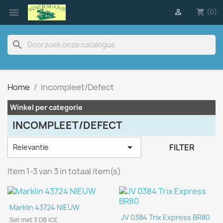

(0)

shopping_cart
search
Home
Incompleet/Defect
Winkel per categorie
INCOMPLEET/DEFECT

FILTER
Relevantie
Item 1-3 van 3 in totaal item(s)
Marklin 43724 NIEUW
JV 0384 Trix Express BR80
Set met 3 DB ICE