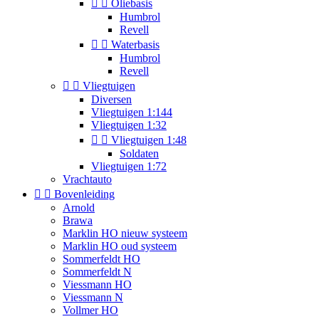


Oliebasis
Humbrol
Revell


Waterbasis
Humbrol
Revell


Vliegtuigen
Diversen
Vliegtuigen 1:144
Vliegtuigen 1:32


Vliegtuigen 1:48
Soldaten
Vliegtuigen 1:72
Vrachtauto


Bovenleiding
Arnold
Brawa
Marklin HO nieuw systeem
Marklin HO oud systeem
Sommerfeldt HO
Sommerfeldt N
Viessmann HO
Viessmann N
Vollmer HO