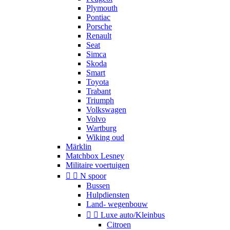
Plymouth
Pontiac
Porsche
Renault
Seat
Simca
Skoda
Smart
Toyota
Trabant
Triumph
Volkswagen
Volvo
Wartburg
Wiking oud
Märklin
Matchbox Lesney
Militaire voertuigen


N spoor
Bussen
Hulpdiensten
Land- wegenbouw


Luxe auto/Kleinbus
Citroen