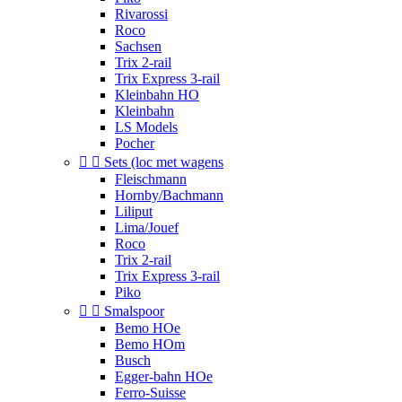
Rivarossi
Roco
Sachsen
Trix 2-rail
Trix Express 3-rail
Kleinbahn HO
Kleinbahn
LS Models
Pocher


Sets (loc met wagens
Fleischmann
Hornby/Bachmann
Liliput
Lima/Jouef
Roco
Trix 2-rail
Trix Express 3-rail
Piko


Smalspoor
Bemo HOe
Bemo HOm
Busch
Egger-bahn HOe
Ferro-Suisse