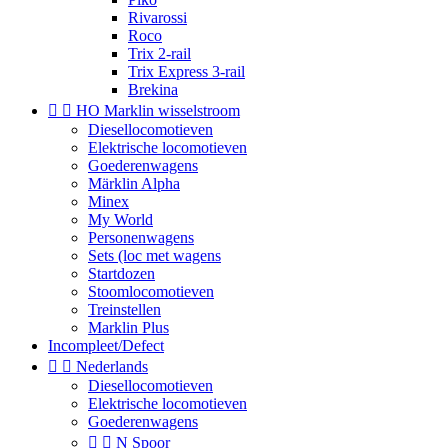
Rivarossi
Roco
Trix 2-rail
Trix Express 3-rail
Brekina


HO Marklin wisselstroom
Diesellocomotieven
Elektrische locomotieven
Goederenwagens
Märklin Alpha
Minex
My World
Personenwagens
Sets (loc met wagens
Startdozen
Stoomlocomotieven
Treinstellen
Marklin Plus
Incompleet/Defect


Nederlands
Diesellocomotieven
Elektrische locomotieven
Goederenwagens


N Spoor