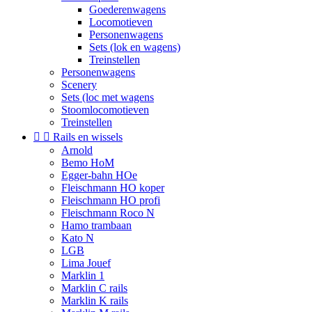
Goederenwagens
Locomotieven
Personenwagens
Sets (lok en wagens)
Treinstellen
Personenwagens
Scenery
Sets (loc met wagens
Stoomlocomotieven
Treinstellen


Rails en wissels
Arnold
Bemo HoM
Egger-bahn HOe
Fleischmann HO koper
Fleischmann HO profi
Fleischmann Roco N
Hamo trambaan
Kato N
LGB
Lima Jouef
Marklin 1
Marklin C rails
Marklin K rails