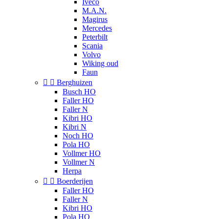
Iveco
M.A.N.
Magirus
Mercedes
Peterbilt
Scania
Volvo
Wiking oud
Faun


Berghuizen
Busch HO
Faller HO
Faller N
Kibri HO
Kibri N
Noch HO
Pola HO
Vollmer HO
Vollmer N
Herpa


Boerderijen
Faller HO
Faller N
Kibri HO
Pola HO