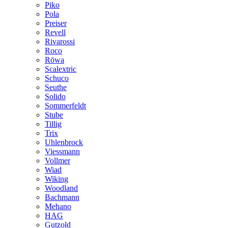
Piko
Pola
Preiser
Revell
Rivarossi
Roco
Röwa
Scalextric
Schuco
Seuthe
Solido
Sommerfeldt
Stube
Tillig
Trix
Uhlenbrock
Viessmann
Vollmer
Wiad
Wiking
Woodland
Bachmann
Mehano
HAG
Gutzold