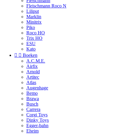
Fleischmann
Fleischmann Roco N
Liliput
Marklin
Minitrix
Piko
Roco HO
Trix HO
ESU
Kato


Boeken
A.C.M.E.
Airfix
Arnold
Artitec
Atlas
Augenhage
Bemo
Brawa
Busch
Carrera
Corgi Toys
Dinky Toys
Egger-bahn
Eheim