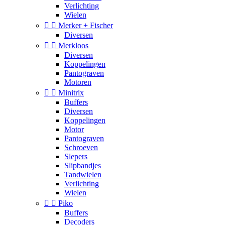
Verlichting
Wielen


Merker + Fischer
Diversen


Merkloos
Diversen
Koppelingen
Pantograven
Motoren


Minitrix
Buffers
Diversen
Koppelingen
Motor
Pantograven
Schroeven
Slepers
Slipbandjes
Tandwielen
Verlichting
Wielen


Piko
Buffers
Decoders