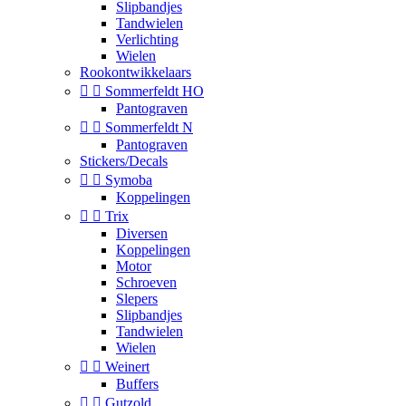
Slipbandjes
Tandwielen
Verlichting
Wielen
Rookontwikkelaars


Sommerfeldt HO
Pantograven


Sommerfeldt N
Pantograven
Stickers/Decals


Symoba
Koppelingen


Trix
Diversen
Koppelingen
Motor
Schroeven
Slepers
Slipbandjes
Tandwielen
Wielen


Weinert
Buffers


Gutzold