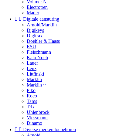
Vollmer N
Electrotren
Mader


Digitale aansturing
Arnold/Marklin
Digikeys
Digitrax
Doehler & Haass
ESU
Fleischmann
Kato Noch
Lauer
Lenz
Littfinski
Marklin
Marklin ~
Piko
Roco
Tams
Trix
Uhlenbrock
Viessmann
Dinamo


Diverse merken toebehoren
Arnold