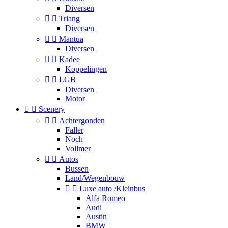
Diversen


Triang
Diversen


Mantua
Diversen


Kadee
Koppelingen


LGB
Diversen
Motor


Scenery


Achtergonden
Faller
Noch
Vollmer


Autos
Bussen
Land/Wegenbouw


Luxe auto /Kleinbus
Alfa Romeo
Audi
Austin
BMW