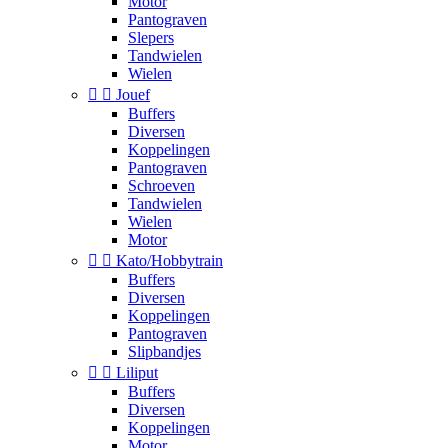
Motor
Pantograven
Slepers
Tandwielen
Wielen


Jouef
Buffers
Diversen
Koppelingen
Pantograven
Schroeven
Tandwielen
Wielen
Motor


Kato/Hobbytrain
Buffers
Diversen
Koppelingen
Pantograven
Slipbandjes


Liliput
Buffers
Diversen
Koppelingen
Motor