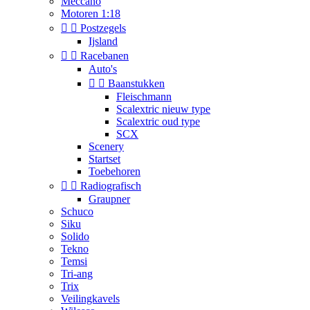
Meccano
Motoren 1:18


Postzegels
Ijsland


Racebanen
Auto's


Baanstukken
Fleischmann
Scalextric nieuw type
Scalextric oud type
SCX
Scenery
Startset
Toebehoren


Radiografisch
Graupner
Schuco
Siku
Solido
Tekno
Temsi
Tri-ang
Trix
Veilingkavels