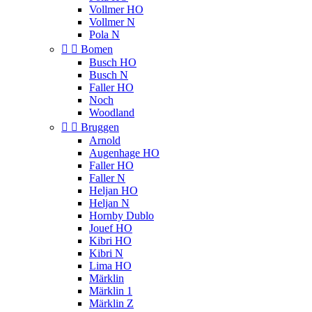
Vollmer HO
Vollmer N
Pola N


Bomen
Busch HO
Busch N
Faller HO
Noch
Woodland


Bruggen
Arnold
Augenhage HO
Faller HO
Faller N
Heljan HO
Heljan N
Hornby Dublo
Jouef HO
Kibri HO
Kibri N
Lima HO
Märklin
Märklin 1
Märklin Z