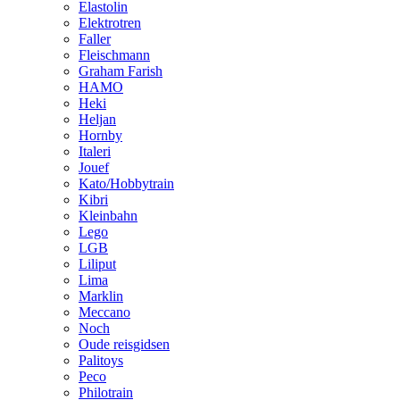
Elastolin
Elektrotren
Faller
Fleischmann
Graham Farish
HAMO
Heki
Heljan
Hornby
Italeri
Jouef
Kato/Hobbytrain
Kibri
Kleinbahn
Lego
LGB
Liliput
Lima
Marklin
Meccano
Noch
Oude reisgidsen
Palitoys
Peco
Philotrain