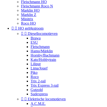
Fleischmann HO
Fleischmann Roco N
Marklin HO
Marklin Z
Minitrix
Roco HO


HO gelijkstroom


Diesellocomotieven
Brawa
ESU
Fleischmann
Hamo/Märklin
Hornby/Bachmann
Kato/Hobbytrain
Liliput
Lima/Jouef
Piko
Roco
Trix 2-rail
Trix Express 3-rail
Gutzold
Sudexpress


Elektrische locomotieven
A.C.M.E.