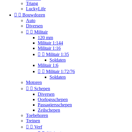
Triang
LuckyLife


Bouwdozen
Auto
Diversen


Militair
120 mm
Militair 1:144
Militair 1:16


Militair 1:35
Soldaten
Militair 1:6


Militair 1:72/76
Soldaten
Motoren


Schepen
Diversen
Oorlogsschepen
Passagiersschepen
Zeilschepen
Toebehoren
Treinen


Verf