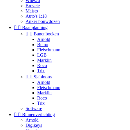
Wilesco
Brevete
Maisto
Auto's 1:18
Anker bouwdozen


Baanplanning


Banenboeken
Arnold
Bemo
Fleischmann
LGB
Marklin
Roco
Trix


Sjabloons
Arnold
Fleischmann
Marklin
Roco
Trix
Software


Binnenverlichting
Arnold
Digikeys