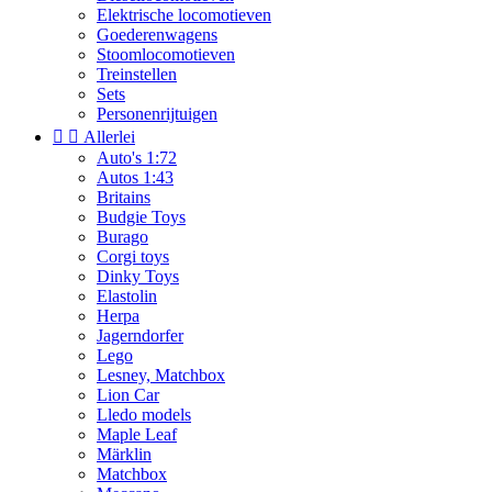
Elektrische locomotieven
Goederenwagens
Stoomlocomotieven
Treinstellen
Sets
Personenrijtuigen


Allerlei
Auto's 1:72
Autos 1:43
Britains
Budgie Toys
Burago
Corgi toys
Dinky Toys
Elastolin
Herpa
Jagerndorfer
Lego
Lesney, Matchbox
Lion Car
Lledo models
Maple Leaf
Märklin
Matchbox