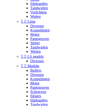
Slipbandjes
Tandwielen
Verlichting
Wielen


Lima
Diversen
Koppelingen
Motor
Pantograven
Sleper
Tandwielen
Wielen


LS models
Diversen


Marklin
Buffers
Diversen
Koppelingen
Motor
Pantograven
Schroeven
Slepers
Slipbandjes
Tandwielen