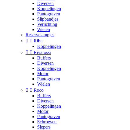
Diversen
Koppelingen
Pantograven
Slipbandjes
Verlichting
Wielen
Reservelampjes


Ribu
Koppelingen


Rivarossi
Buffers
Diversen
Koppelingen
Motor
Pantograven
Wielen


Roco
Buffers
Diversen
Koppelingen
Motor
Pantograven
Schroeven
Slepers