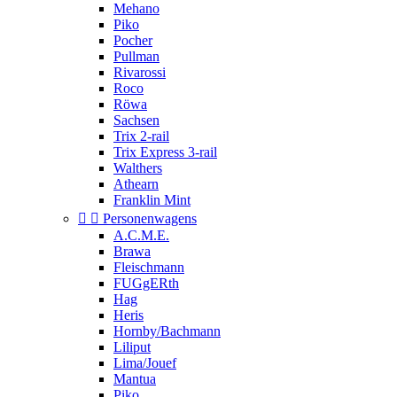
Mehano
Piko
Pocher
Pullman
Rivarossi
Roco
Röwa
Sachsen
Trix 2-rail
Trix Express 3-rail
Walthers
Athearn
Franklin Mint


Personenwagens
A.C.M.E.
Brawa
Fleischmann
FUGgERth
Hag
Heris
Hornby/Bachmann
Liliput
Lima/Jouef
Mantua
Piko