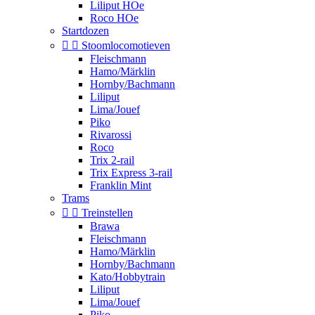
Liliput HOe
Roco HOe
Startdozen


Stoomlocomotieven
Fleischmann
Hamo/Märklin
Hornby/Bachmann
Liliput
Lima/Jouef
Piko
Rivarossi
Roco
Trix 2-rail
Trix Express 3-rail
Franklin Mint
Trams


Treinstellen
Brawa
Fleischmann
Hamo/Märklin
Hornby/Bachmann
Kato/Hobbytrain
Liliput
Lima/Jouef
Piko