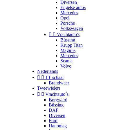
Diversen
Engelse autos
Mercedes
Opel
Porsche
Volkswagen


Vrachtauto's
Büssing
Krupp Titan
Magirus
Mercedes
Scania
Volvo
Nederlands


TT schaal
Brandweer
Tweewielers


Vrachtauto´s
Borgward
Büssing
DAF
Diversen
Ford
Hanomag