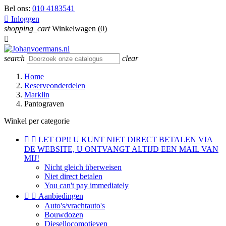
Bel ons:
010 4183541

Inloggen
shopping_cart
Winkelwagen
(0)

search
clear
Home
Reserveonderdelen
Marklin
Pantograven
Winkel per categorie


LET OP!! U KUNT NIET DIRECT BETALEN VIA
DE WEBSITE, U ONTVANGT ALTIJD EEN MAIL VAN
MIJ!
Nicht gleich überweisen
Niet direct betalen
You can't pay immediately


Aanbiedingen
Auto's/vrachtauto's
Bouwdozen
Diesellocomotieven