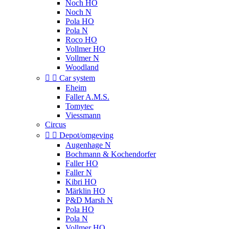
Noch HO
Noch N
Pola HO
Pola N
Roco HO
Vollmer HO
Vollmer N
Woodland


Car system
Eheim
Faller A.M.S.
Tomytec
Viessmann
Circus


Depot/omgeving
Augenhage N
Bochmann & Kochendorfer
Faller HO
Faller N
Kibri HO
Märklin HO
P&D Marsh N
Pola HO
Pola N
Vollmer HO