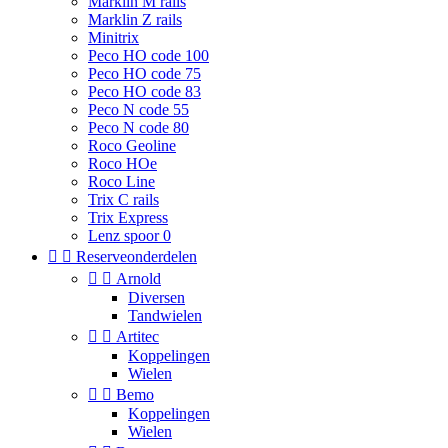
Marklin M rails
Marklin Z rails
Minitrix
Peco HO code 100
Peco HO code 75
Peco HO code 83
Peco N code 55
Peco N code 80
Roco Geoline
Roco HOe
Roco Line
Trix C rails
Trix Express
Lenz spoor 0


Reserveonderdelen


Arnold
Diversen
Tandwielen


Artitec
Koppelingen
Wielen


Bemo
Koppelingen
Wielen