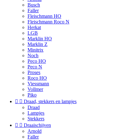
Busch
Faller
Fleischmann HO
Fleischmann Roco N
Herkat
LGB
Marklin HO
Marklin Z
Minitrix
Noch
Peco HO
Peco N
Proses
Roco HO
Viessmann
Vollmer
Piko


Draad, stekkers en lampjes
Draad
Lampjes
Stekkers


Draaischijven
Arnold
Faller