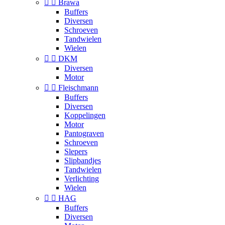


Brawa
Buffers
Diversen
Schroeven
Tandwielen
Wielen


DKM
Diversen
Motor


Fleischmann
Buffers
Diversen
Koppelingen
Motor
Pantograven
Schroeven
Slepers
Slipbandjes
Tandwielen
Verlichting
Wielen


HAG
Buffers
Diversen