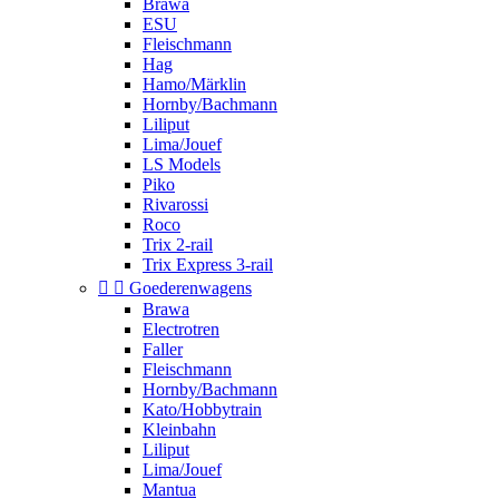
Brawa
ESU
Fleischmann
Hag
Hamo/Märklin
Hornby/Bachmann
Liliput
Lima/Jouef
LS Models
Piko
Rivarossi
Roco
Trix 2-rail
Trix Express 3-rail


Goederenwagens
Brawa
Electrotren
Faller
Fleischmann
Hornby/Bachmann
Kato/Hobbytrain
Kleinbahn
Liliput
Lima/Jouef
Mantua