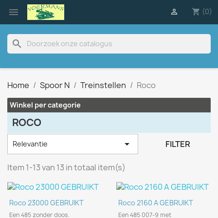

(0)

shopping_cart
search
Home
Spoor N
Treinstellen
Roco
Winkel per categorie
ROCO

FILTER
Relevantie
Item 1-13 van 13 in totaal item(s)
Roco 23000 GEBRUIKT
Roco 2160 A GEBRUIKT
Een 485 zonder doos.
Een 485 007-9 met