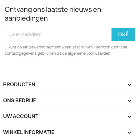
Ontvang ons laatste nieuws en
aanbiedingen
U kunt op elk gewenst moment weer uitschrijven. Hiervoor kunt u de
contactgegevens gebruiken uit de algemene voorwaarden.
PRODUCTEN

ONS BEDRIJF

UW ACCOUNT

WINKEL INFORMATIE
keyboard_arrow_down