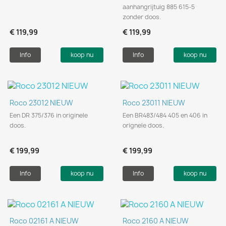
aanhangrijtuig 885 615-5
zonder doos.
€ 119,99
€ 119,99
Info
koop nu
Info
koop nu
Roco 23012 NIEUW
Roco 23011 NIEUW
Een DR 375/376 in originele
Een BR483/484 405 en 406 in
doos.
orignele doos.
€ 199,99
€ 199,99
Info
koop nu
Info
koop nu
Roco 02161 A NIEUW
Roco 2160 A NIEUW