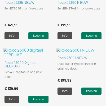
Roco 23385 NIEUW
Roco 23390 NIEUW
Een ET90 01 in orifinele doos.
Een BR483/484 in orignele doos.
€ 149,99
€ 199,99
Info
koop nu
Info
koop nu
Roco 23001 NIEUW
Roco 23000 Digitaal
Duits ouder type treinstel in
GEBRUIKT
originele doos.
Een 485 digitaal in originele
doos.
€ 199,99
€ 139,99
Info
koop nu
Info
koop nu