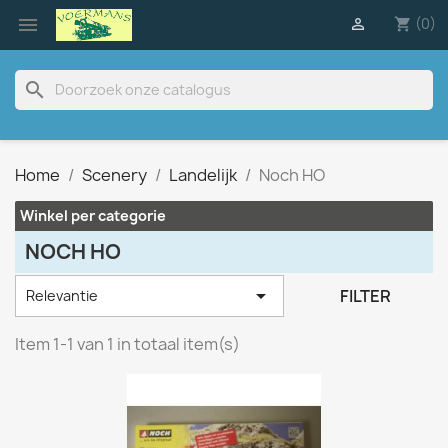

(0)

shopping_cart
search
Home
Scenery
Landelijk
Noch HO
Winkel per categorie
NOCH HO

FILTER
Relevantie
Item 1-1 van 1 in totaal item(s)