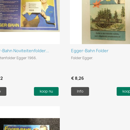
Snel bekijken
Snel bekijken


-Bahn Noviteitenfolder...
Egger-Bahn Folder
itenfolder Egger 1966.
Folder Egger.
52
€ 8,26
o
koop nu
Info
koo