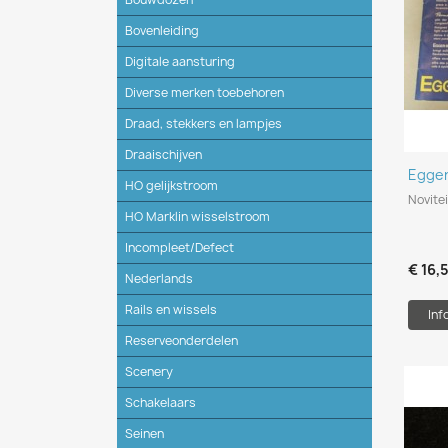
Bovenleiding
Digitale aansturing
Diverse merken toebehoren
Draad, stekkers en lampjes
Draaischijven
Egger
HO gelijkstroom
Novite
HO Marklin wisselstroom
Incompleet/Defect
€ 16,
Nederlands
Rails en wissels
Inf
Reserveonderdelen
Scenery
Schakelaars
Seinen