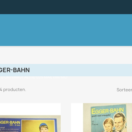
GER-BAHN
, U ONTVANGT ALTIJD EEN MAIL VAN MIJ!
n 4 producten.
Sorteer