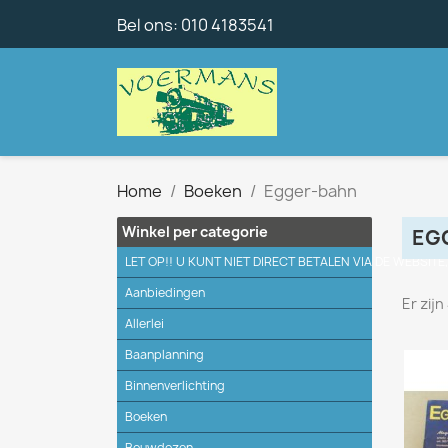
Bel ons:
010 4183541
Home
Boeken
Egger-bahn
Winkel per categorie
EG
LET OP!! U KUNT NIET DIRECT BETALEN VIA DE WEBSITE
Aanbiedingen
Er zij
Allerlei
Baanplanning
Binnenverlichting
Boeken
Bouwdozen