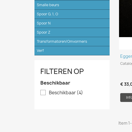
Smalle beurs
Spoor G, 1, O
Spoor N
Spoor Z
Transformatoren/Omvormers
Verf
Egger
Catalo
FILTEREN OP
Beschikbaar
€ 33,
Beschikbaar
(4)
Inf
Item 1-