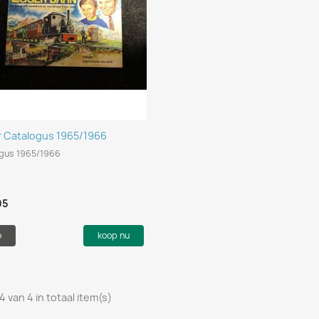
Snel bekijken

 Catalogus 1965/1966
gus 1965/1966
05
o
koop nu
4 van 4 in totaal item(s)