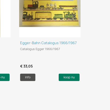
Snel bekijken

Egger-Bahn Catalogus 1966/1967
Catalogus Egger 1966/1967
€ 33,05
p nu
Info
koop nu