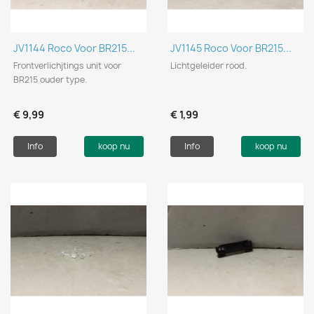
JV1144 Roco Voor BR215...
JV1145 Roco Voor BR215...
Frontverlichjtings unit voor
Lichtgeleider rood.
BR215 ouder type.
€ 9,99
€ 1,99
Info
koop nu
Info
koop nu