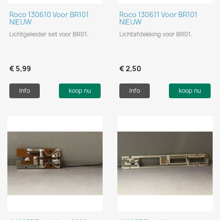
Roco 130610 Voor BR101
Roco 130611 Voor BR101
NIEUW
NIEUW
Lichtgeleider set voor BR01.
Lichtafdekking voor BR01.
€ 5,99
€ 2,50
Info
koop nu
Info
koop nu