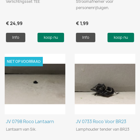
Verlichtngsset TEE
Stroomafnemer voor
personenrijtuigen.
€ 24,99
€ 1,99
Info
koop nu
Info
koop nu
NIET OP VOORRAAD
JV 0798 Roco Lantaarn
JV 0733 Roco Voor BR23
Lantaarn van Sik.
Lamphouder tender van BR23