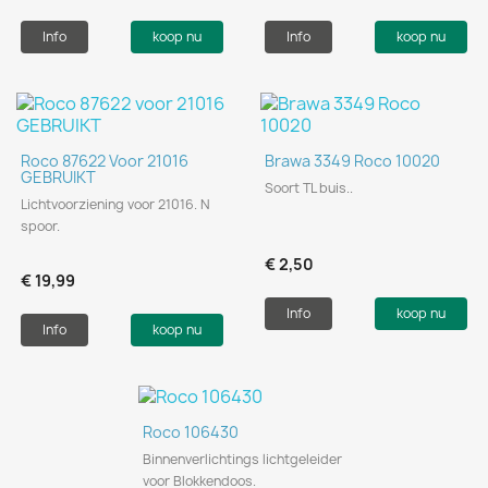
Info
koop nu
Info
koop nu
Roco 87622 Voor 21016
Brawa 3349 Roco 10020
GEBRUIKT
Soort TL buis..
Lichtvoorziening voor 21016. N
spoor.
€ 2,50
€ 19,99
Info
koop nu
Info
koop nu
Roco 106430
Binnenverlichtings lichtgeleider
voor Blokkendoos.