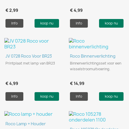
€ 2,99
€ 4,99
Info
koop nu
Info
koop nu
JV 0728 Roco Voor BR23
Roco Binnenverlichting
Printplaat met lamp van BR23
Binnenverlichtingsset voor een
wisselstroomuitvoering.
€ 4,99
€ 14,99
Info
koop nu
Info
koop nu
Roco Lamp + Houder