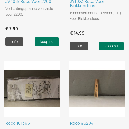
JV 1087 Roco Voor 2200...
JV1023 Roco Voor
Blokkendoos
Verlichtingsplatine voorzijde
Binnenverlichting tussenrijtuig
voor 2200.
voor Blokkendoos.
€ 7,99
€ 14,99
Info
koop nu
Info
koop nu
Roco 101366
Roco 96204