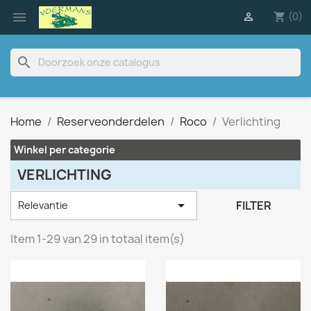

(0)

shopping_cart
search
Home
Reserveonderdelen
Roco
Verlichting
Winkel per categorie
VERLICHTING

FILTER
Relevantie
Item 1-29 van 29 in totaal item(s)