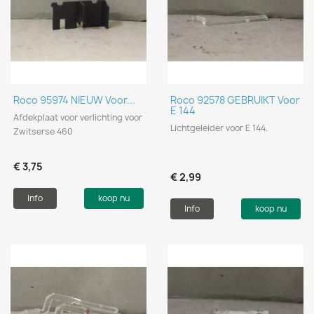
Roco 95974 NIEUW Voor...
Roco 92578 GEBRUIKT Voor
E 144
Afdekplaat voor verlichting voor
Lichtgeleider voor E 144.
Zwitserse 460
€ 3,75
€ 2,99
Info
koop nu
Info
koop nu