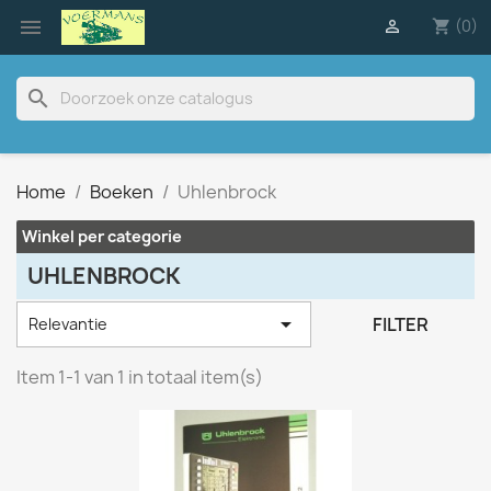

(0)

shopping_cart
search
Home
Boeken
Uhlenbrock
Winkel per categorie
UHLENBROCK

FILTER
Relevantie
Item 1-1 van 1 in totaal item(s)