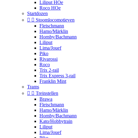
Liliput HOe
Roco HOe
Startdozen


Stoomlocomotieven
Fleischmann
Hamo/Märklin
Hornby/Bachmann
Liliput
Lima/Jouef
Piko
Rivarossi
Roco
Trix 2-rail
Trix Express 3-rail
Franklin Mint
Trams


Treinstellen
Brawa
Fleischmann
Hamo/Märklin
Hornby/Bachmann
Kato/Hobbytrain
Liliput
Lima/Jouef
Piko