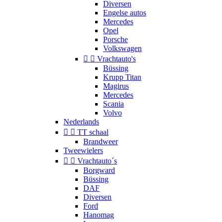
Diversen
Engelse autos
Mercedes
Opel
Porsche
Volkswagen


Vrachtauto's
Büssing
Krupp Titan
Magirus
Mercedes
Scania
Volvo
Nederlands


TT schaal
Brandweer
Tweewielers


Vrachtauto´s
Borgward
Büssing
DAF
Diversen
Ford
Hanomag