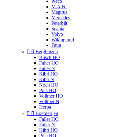
Iveco
M.A.N.
Magirus
Mercedes
Peterbilt
Scania
Volvo
Wiking oud
Faun


Berghuizen
Busch HO
Faller HO
Faller N
Kibri HO
Kibri N
Noch HO
Pola HO
Vollmer HO
Vollmer N
Herpa


Boerderijen
Faller HO
Faller N
Kibri HO
Pola HO