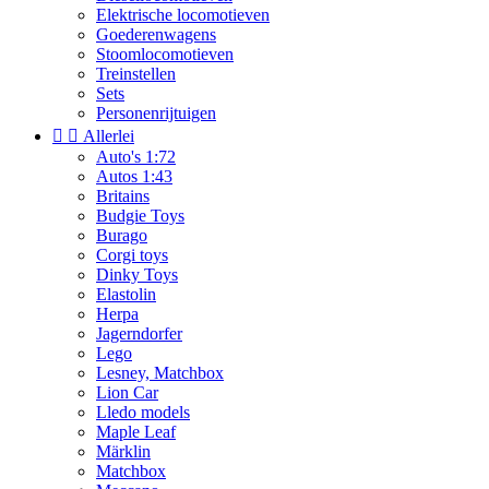
Elektrische locomotieven
Goederenwagens
Stoomlocomotieven
Treinstellen
Sets
Personenrijtuigen


Allerlei
Auto's 1:72
Autos 1:43
Britains
Budgie Toys
Burago
Corgi toys
Dinky Toys
Elastolin
Herpa
Jagerndorfer
Lego
Lesney, Matchbox
Lion Car
Lledo models
Maple Leaf
Märklin
Matchbox