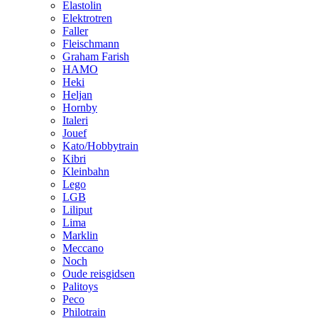
Elastolin
Elektrotren
Faller
Fleischmann
Graham Farish
HAMO
Heki
Heljan
Hornby
Italeri
Jouef
Kato/Hobbytrain
Kibri
Kleinbahn
Lego
LGB
Liliput
Lima
Marklin
Meccano
Noch
Oude reisgidsen
Palitoys
Peco
Philotrain