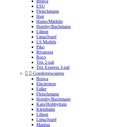
Brawa
ESU
Fleischmann
Hag
Hamo/Märklin
Hornby/Bachmann
Liliput
Lima/Jouef
LS Models
Piko
Rivarossi
Roco
Trix 2-rail
Trix Express 3-rail


Goederenwagens
Brawa
Electrotren
Faller
Fleischmann
Hornby/Bachmann
Kato/Hobbytrain
Kleinbahn
Liliput
Lima/Jouef
Mantua