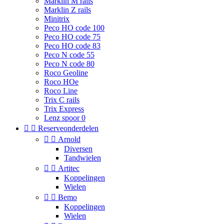
Marklin M rails
Marklin Z rails
Minitrix
Peco HO code 100
Peco HO code 75
Peco HO code 83
Peco N code 55
Peco N code 80
Roco Geoline
Roco HOe
Roco Line
Trix C rails
Trix Express
Lenz spoor 0


Reserveonderdelen


Arnold
Diversen
Tandwielen


Artitec
Koppelingen
Wielen


Bemo
Koppelingen
Wielen