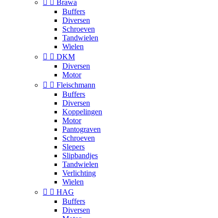


Brawa
Buffers
Diversen
Schroeven
Tandwielen
Wielen


DKM
Diversen
Motor


Fleischmann
Buffers
Diversen
Koppelingen
Motor
Pantograven
Schroeven
Slepers
Slipbandjes
Tandwielen
Verlichting
Wielen


HAG
Buffers
Diversen