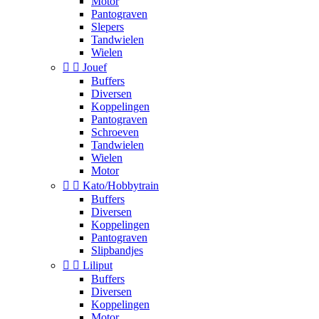
Motor
Pantograven
Slepers
Tandwielen
Wielen


Jouef
Buffers
Diversen
Koppelingen
Pantograven
Schroeven
Tandwielen
Wielen
Motor


Kato/Hobbytrain
Buffers
Diversen
Koppelingen
Pantograven
Slipbandjes


Liliput
Buffers
Diversen
Koppelingen
Motor