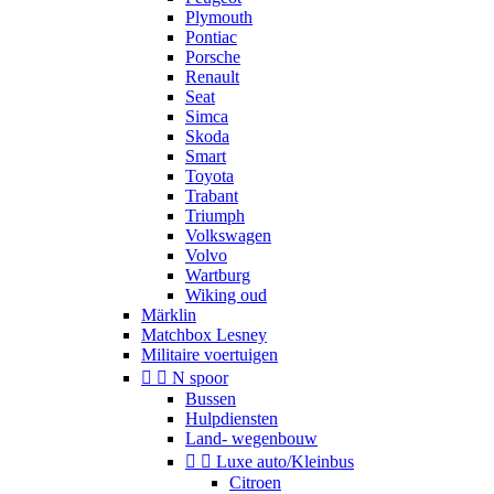
Plymouth
Pontiac
Porsche
Renault
Seat
Simca
Skoda
Smart
Toyota
Trabant
Triumph
Volkswagen
Volvo
Wartburg
Wiking oud
Märklin
Matchbox Lesney
Militaire voertuigen


N spoor
Bussen
Hulpdiensten
Land- wegenbouw


Luxe auto/Kleinbus
Citroen