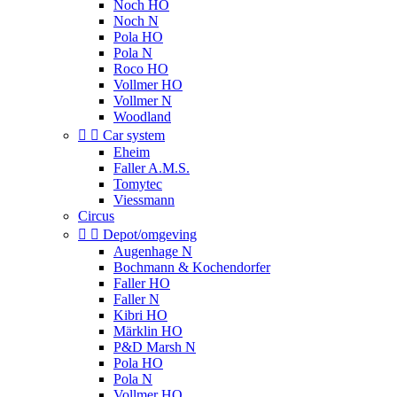
Noch HO
Noch N
Pola HO
Pola N
Roco HO
Vollmer HO
Vollmer N
Woodland


Car system
Eheim
Faller A.M.S.
Tomytec
Viessmann
Circus


Depot/omgeving
Augenhage N
Bochmann & Kochendorfer
Faller HO
Faller N
Kibri HO
Märklin HO
P&D Marsh N
Pola HO
Pola N
Vollmer HO