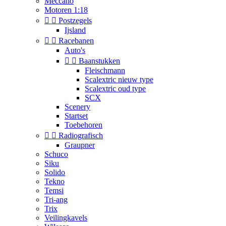
Meccano
Motoren 1:18


Postzegels
Ijsland


Racebanen
Auto's


Baanstukken
Fleischmann
Scalextric nieuw type
Scalextric oud type
SCX
Scenery
Startset
Toebehoren


Radiografisch
Graupner
Schuco
Siku
Solido
Tekno
Temsi
Tri-ang
Trix
Veilingkavels