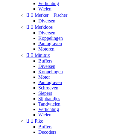
Verlichting
Wielen


Merker + Fischer
Diversen


Merkloos
Diversen
Koppelingen
Pantograven
Motoren


Minitrix
Buffers
Diversen
Koppelingen
Motor
Pantograven
Schroeven
Slepers
Slipbandjes
Tandwielen
Verlichting
Wielen


Piko
Buffers
Decoders