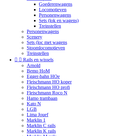
Goederenwagens
Locomotieven
Personenwagens
Sets (lok en wagens)
Treinstellen
Personenwagens
Scenery
Sets (loc met wagens
Stoomlocomotieven
Treinstellen


Rails en wissels
Arnold
Bemo HoM
Egger-bahn HOe
Fleischmann HO koper
Fleischmann HO profi
Fleischmann Roco N
Hamo trambaan
Kato N
LGB
Lima Jouef
Marklin 1
Marklin C rails
Marklin K rails