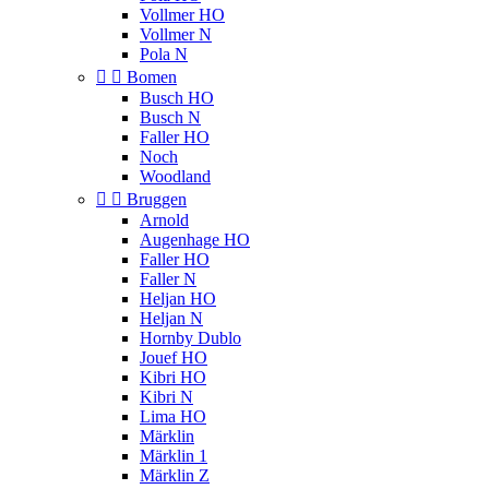
Vollmer HO
Vollmer N
Pola N


Bomen
Busch HO
Busch N
Faller HO
Noch
Woodland


Bruggen
Arnold
Augenhage HO
Faller HO
Faller N
Heljan HO
Heljan N
Hornby Dublo
Jouef HO
Kibri HO
Kibri N
Lima HO
Märklin
Märklin 1
Märklin Z