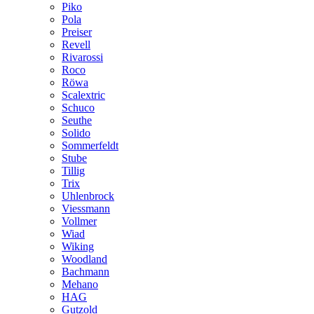
Piko
Pola
Preiser
Revell
Rivarossi
Roco
Röwa
Scalextric
Schuco
Seuthe
Solido
Sommerfeldt
Stube
Tillig
Trix
Uhlenbrock
Viessmann
Vollmer
Wiad
Wiking
Woodland
Bachmann
Mehano
HAG
Gutzold