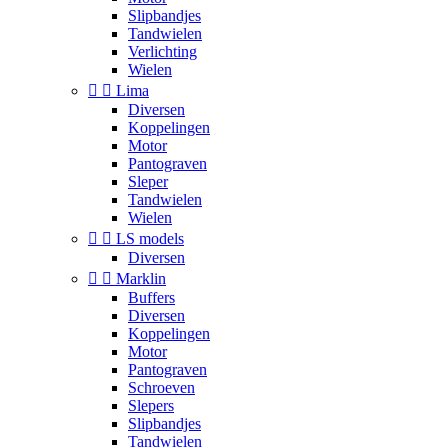
Slipbandjes
Tandwielen
Verlichting
Wielen


Lima
Diversen
Koppelingen
Motor
Pantograven
Sleper
Tandwielen
Wielen


LS models
Diversen


Marklin
Buffers
Diversen
Koppelingen
Motor
Pantograven
Schroeven
Slepers
Slipbandjes
Tandwielen