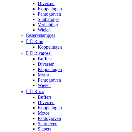
Diversen
Koppelingen
Pantograven
Slipbandjes
Verlichting
Wielen
Reservelampjes


Ribu
Koppelingen


Rivarossi
Buffers
Diversen
Koppelingen
Motor
Pantograven
Wielen


Roco
Buffers
Diversen
Koppelingen
Motor
Pantograven
Schroeven
Slepers