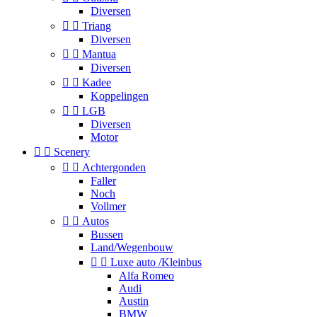
Diversen


Triang
Diversen


Mantua
Diversen


Kadee
Koppelingen


LGB
Diversen
Motor


Scenery


Achtergonden
Faller
Noch
Vollmer


Autos
Bussen
Land/Wegenbouw


Luxe auto /Kleinbus
Alfa Romeo
Audi
Austin
BMW