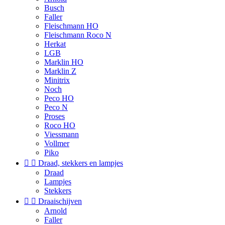
Busch
Faller
Fleischmann HO
Fleischmann Roco N
Herkat
LGB
Marklin HO
Marklin Z
Minitrix
Noch
Peco HO
Peco N
Proses
Roco HO
Viessmann
Vollmer
Piko


Draad, stekkers en lampjes
Draad
Lampjes
Stekkers


Draaischijven
Arnold
Faller