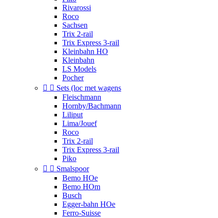
Rivarossi
Roco
Sachsen
Trix 2-rail
Trix Express 3-rail
Kleinbahn HO
Kleinbahn
LS Models
Pocher


Sets (loc met wagens
Fleischmann
Hornby/Bachmann
Liliput
Lima/Jouef
Roco
Trix 2-rail
Trix Express 3-rail
Piko


Smalspoor
Bemo HOe
Bemo HOm
Busch
Egger-bahn HOe
Ferro-Suisse