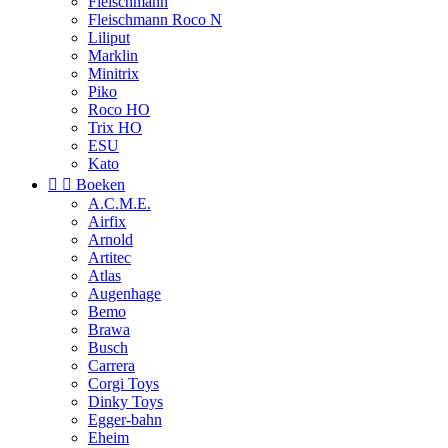
Fleischmann
Fleischmann Roco N
Liliput
Marklin
Minitrix
Piko
Roco HO
Trix HO
ESU
Kato


Boeken
A.C.M.E.
Airfix
Arnold
Artitec
Atlas
Augenhage
Bemo
Brawa
Busch
Carrera
Corgi Toys
Dinky Toys
Egger-bahn
Eheim