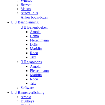
Wilesco
Brevete
Maisto
Auto's 1:18
Anker bouwdozen


Baanplanning


Banenboeken
Arnold
Bemo
Fleischmann
LGB
Marklin
Roco
Trix


Sjabloons
Arnold
Fleischmann
Marklin
Roco
Trix
Software


Binnenverlichting
Arnold
Digikeys