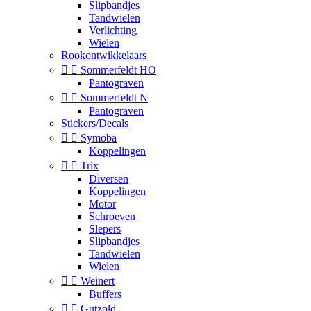
Slipbandjes
Tandwielen
Verlichting
Wielen
Rookontwikkelaars


Sommerfeldt HO
Pantograven


Sommerfeldt N
Pantograven
Stickers/Decals


Symoba
Koppelingen


Trix
Diversen
Koppelingen
Motor
Schroeven
Slepers
Slipbandjes
Tandwielen
Wielen


Weinert
Buffers


Gutzold