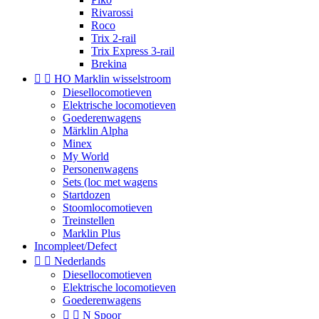
Rivarossi
Roco
Trix 2-rail
Trix Express 3-rail
Brekina


HO Marklin wisselstroom
Diesellocomotieven
Elektrische locomotieven
Goederenwagens
Märklin Alpha
Minex
My World
Personenwagens
Sets (loc met wagens
Startdozen
Stoomlocomotieven
Treinstellen
Marklin Plus
Incompleet/Defect


Nederlands
Diesellocomotieven
Elektrische locomotieven
Goederenwagens


N Spoor