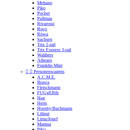
Mehano
Piko
Pocher
Pullman
Rivarossi
Roco
Röwa
Sachsen
Trix 2-rail
Trix Express 3-rail
Walthers
Athearn
Franklin Mint


Personenwagens
A.C.M.E.
Brawa
Fleischmann
FUGgERth
Hag
Heris
Hornby/Bachmann
Liliput
Lima/Jouef
Mantua
Piko