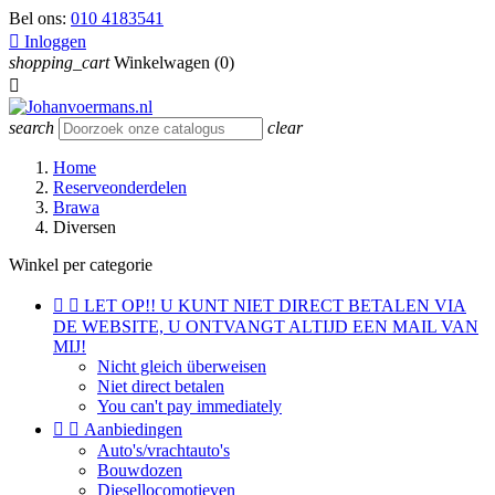
Bel ons:
010 4183541

Inloggen
shopping_cart
Winkelwagen
(0)

search
clear
Home
Reserveonderdelen
Brawa
Diversen
Winkel per categorie


LET OP!! U KUNT NIET DIRECT BETALEN VIA
DE WEBSITE, U ONTVANGT ALTIJD EEN MAIL VAN
MIJ!
Nicht gleich überweisen
Niet direct betalen
You can't pay immediately


Aanbiedingen
Auto's/vrachtauto's
Bouwdozen
Diesellocomotieven