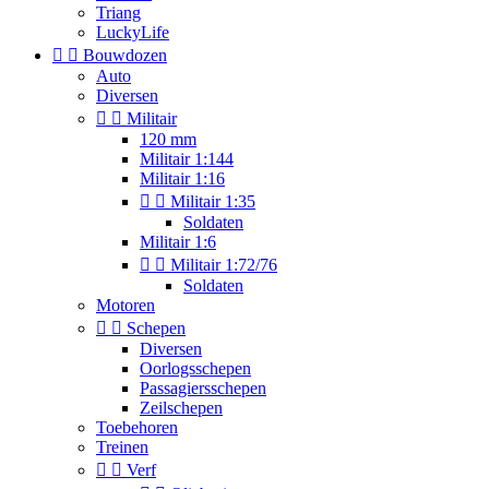
Triang
LuckyLife


Bouwdozen
Auto
Diversen


Militair
120 mm
Militair 1:144
Militair 1:16


Militair 1:35
Soldaten
Militair 1:6


Militair 1:72/76
Soldaten
Motoren


Schepen
Diversen
Oorlogsschepen
Passagiersschepen
Zeilschepen
Toebehoren
Treinen


Verf