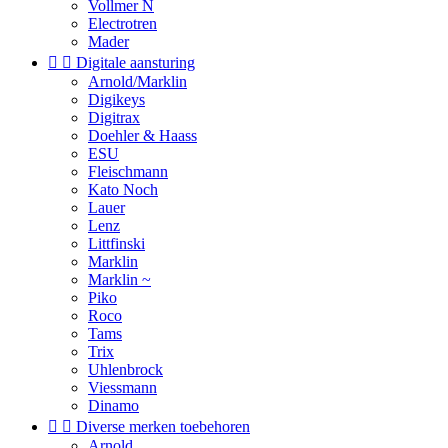
Vollmer N
Electrotren
Mader


Digitale aansturing
Arnold/Marklin
Digikeys
Digitrax
Doehler & Haass
ESU
Fleischmann
Kato Noch
Lauer
Lenz
Littfinski
Marklin
Marklin ~
Piko
Roco
Tams
Trix
Uhlenbrock
Viessmann
Dinamo


Diverse merken toebehoren
Arnold