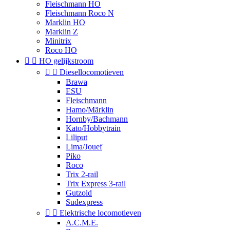
Fleischmann HO
Fleischmann Roco N
Marklin HO
Marklin Z
Minitrix
Roco HO


HO gelijkstroom


Diesellocomotieven
Brawa
ESU
Fleischmann
Hamo/Märklin
Hornby/Bachmann
Kato/Hobbytrain
Liliput
Lima/Jouef
Piko
Roco
Trix 2-rail
Trix Express 3-rail
Gutzold
Sudexpress


Elektrische locomotieven
A.C.M.E.