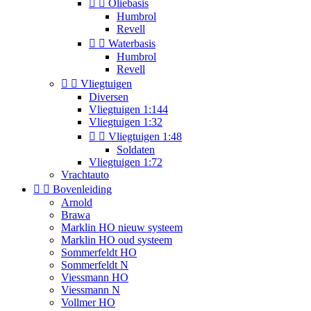


Oliebasis
Humbrol
Revell


Waterbasis
Humbrol
Revell


Vliegtuigen
Diversen
Vliegtuigen 1:144
Vliegtuigen 1:32


Vliegtuigen 1:48
Soldaten
Vliegtuigen 1:72
Vrachtauto


Bovenleiding
Arnold
Brawa
Marklin HO nieuw systeem
Marklin HO oud systeem
Sommerfeldt HO
Sommerfeldt N
Viessmann HO
Viessmann N
Vollmer HO