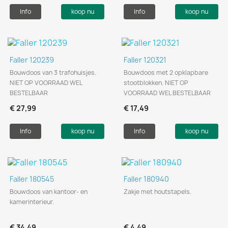
Info
koop nu
Info
koop nu
Faller 120239
Faller 120321
Bouwdoos van 3 trafohuisjes.
Bouwdoos met 2 opklapbare
NIET OP VOORRAAD WEL
stootblokken. NIET OP
BESTELBAAR
VOORRAAD WEL BESTELBAAR
€ 27,99
€ 17,49
Info
koop nu
Info
koop nu
Faller 180545
Faller 180940
Bouwdoos van kantoor- en
Zakje met houtstapels.
kamerinterieur.
€ 34,49
€ 4,49