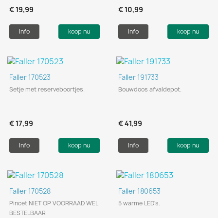
€ 19,99
€ 10,99
Info
koop nu
Info
koop nu
Faller 170523
Faller 191733
Setje met reserveboortjes.
Bouwdoos afvaldepot.
€ 17,99
€ 41,99
Info
koop nu
Info
koop nu
Faller 170528
Faller 180653
Pincet NIET OP VOORRAAD WEL
5 warme LED's.
BESTELBAAR