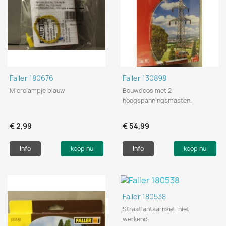
Faller 180676
Faller 130898
Microlampje blauw
Bouwdoos met 2
hoogspanningsmasten.
€ 2,99
€ 54,99
Info
koop nu
Info
koop nu
Faller 180538
Straatlantaarnset, niet
werkend.