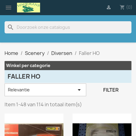

(0)

shopping_cart
search
Home
Scenery
Diversen
Faller HO
Winkel per categorie
FALLER HO

FILTER
Relevantie
Item 1-48 van 114 in totaal item(s)