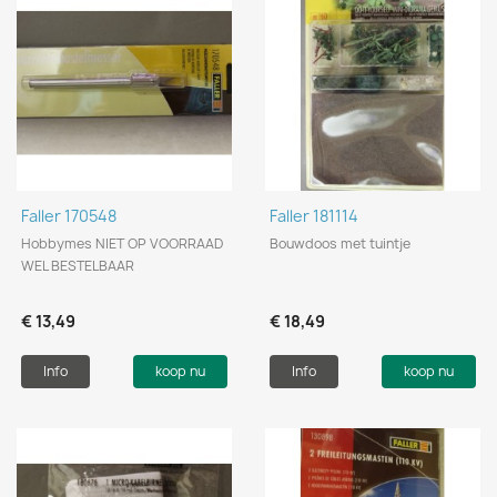
Faller 170548
Faller 181114
Hobbymes NIET OP VOORRAAD
Bouwdoos met tuintje
WEL BESTELBAAR
€ 13,49
€ 18,49
Info
koop nu
Info
koop nu