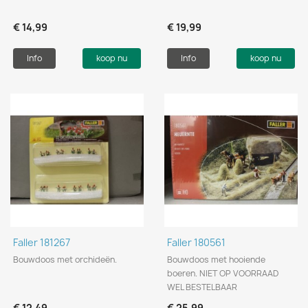
€ 14,99
€ 19,99
Info
koop nu
Info
koop nu
Faller 181267
Faller 180561
Bouwdoos met orchideën.
Bouwdoos met hooiende
boeren. NIET OP VOORRAAD
WEL BESTELBAAR
€ 12,49
€ 25,99