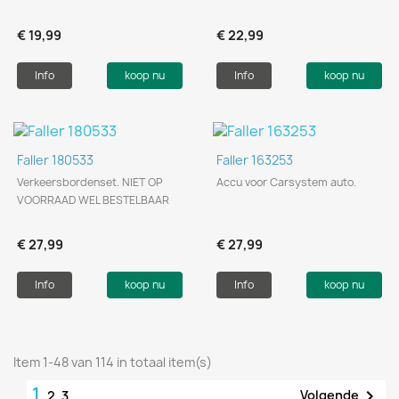
€ 19,99
€ 22,99
Info
koop nu
Info
koop nu
Faller 180533
Faller 163253
Verkeersbordenset. NIET OP
Accu voor Carsystem auto.
VOORRAAD WEL BESTELBAAR
€ 27,99
€ 27,99
Info
koop nu
Info
koop nu
Item 1-48 van 114 in totaal item(s)
1

Volgende
2
3