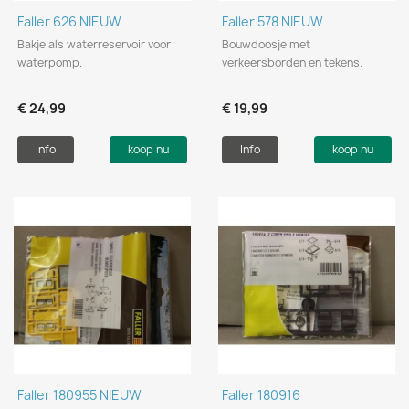
Faller 626 NIEUW
Faller 578 NIEUW
Bakje als waterreservoir voor
Bouwdoosje met
waterpomp.
verkeersborden en tekens.
€ 24,99
€ 19,99
Info
koop nu
Info
koop nu
Faller 180955 NIEUW
Faller 180916