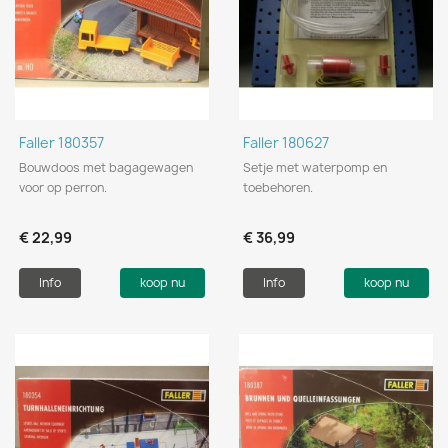
Faller 180357
Faller 180627
Bouwdoos met bagagewagen
Setje met waterpomp en
voor op perron.
toebehoren.
€ 22,99
€ 36,99
Info
koop nu
Info
koop nu