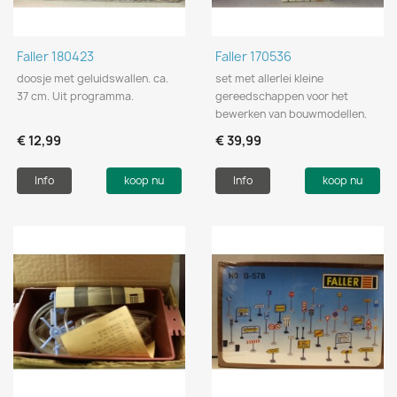
Faller 180423
Faller 170536
doosje met geluidswallen. ca.
set met allerlei kleine
37 cm. Uit programma.
gereedschappen voor het
bewerken van bouwmodellen.
€ 12,99
€ 39,99
Info
koop nu
Info
koop nu