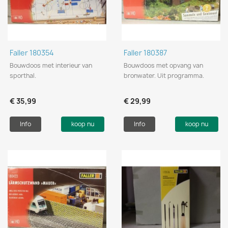
Faller 180354
Faller 180387
Bouwdoos met interieur van
Bouwdoos met opvang van
sporthal.
bronwater. Uit programma.
€ 35,99
€ 29,99
Info
koop nu
Info
koop nu