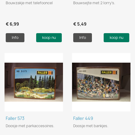
Bouwzakje met telefooncel
Bouwsejte met 2 lorry's.
€ 6,99
€ 5,49
Info
koop nu
Info
koop nu
Faller 573
Faller 449
Doosje met parkaccesoires.
Doosje met bankjes.