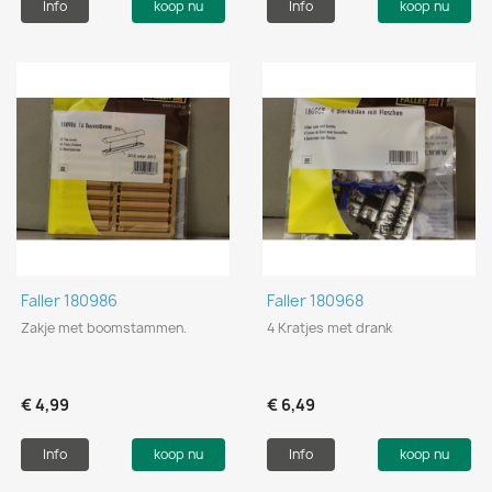
Info
koop nu
Info
koop nu
Faller 180986
Faller 180968
Zakje met boomstammen.
4 Kratjes met drank
€ 4,99
€ 6,49
Info
koop nu
Info
koop nu