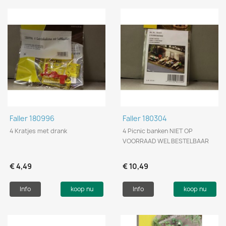
Faller 180996
Faller 180304
4 Kratjes met drank
4 Picnic banken NIET OP
VOORRAAD WEL BESTELBAAR
€ 4,49
€ 10,49
Info
koop nu
Info
koop nu