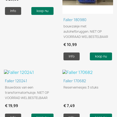
Info
koop nu
Faller 180980
bouwzakje met
autohefbruggen. NIET OP
VOORRAAD WEL BESTELBAAR
€ 10,99
Info
koop nu
Faller 120241
Faller 170682
Bouwdoos van een
Reservemesjes 3 stuks
transformatorhuisje. NIET OP
VOORRAD WEL BESTELBAAR
€ 19,99
€ 7,49