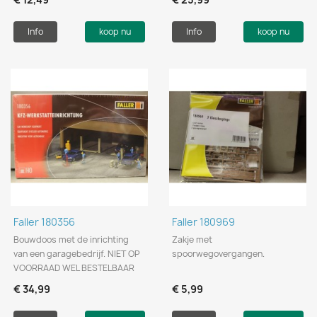
Info
koop nu
Info
koop nu
Faller 180356
Faller 180969
Bouwdoos met de inrichting
Zakje met
van een garagebedrijf. NIET OP
spoorwegovergangen.
VOORRAAD WEL BESTELBAAR
€ 34,99
€ 5,99