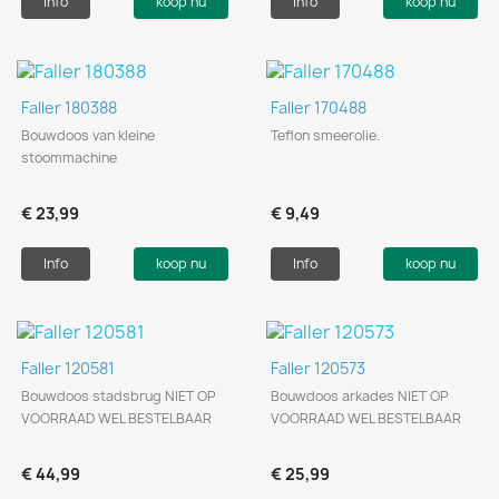
Info
koop nu
Info
koop nu
Faller 180388
Faller 170488
Bouwdoos van kleine
Teflon smeerolie.
stoommachine
€ 23,99
€ 9,49
Info
koop nu
Info
koop nu
Faller 120581
Faller 120573
Bouwdoos stadsbrug NIET OP
Bouwdoos arkades NIET OP
VOORRAAD WEL BESTELBAAR
VOORRAAD WEL BESTELBAAR
€ 44,99
€ 25,99