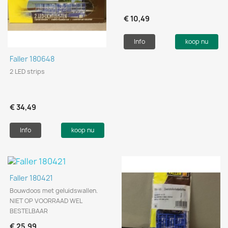
€ 10,49
Info
koop nu
Faller 180648
2 LED strips
€ 34,49
Info
koop nu
Faller 180421
Bouwdoos met geluidswallen.
NIET OP VOORRAAD WEL
BESTELBAAR
€ 25,99