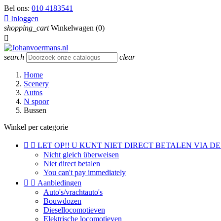
Bel ons:
010 4183541

Inloggen
shopping_cart
Winkelwagen
(0)

search
clear
Home
Scenery
Autos
N spoor
Bussen
Winkel per categorie


LET OP!! U KUNT NIET DIRECT BETALEN VIA DE
Nicht gleich überweisen
Niet direct betalen
You can't pay immediately


Aanbiedingen
Auto's/vrachtauto's
Bouwdozen
Diesellocomotieven
Elektrische locomotieven