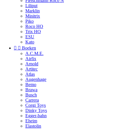
Fleischmann Roco N
Liliput
Marklin
Minitrix
Piko
Roco HO
Trix HO
ESU
Kato


Boeken
A.C.M.E.
Airfix
Arnold
Artitec
Atlas
Augenhage
Bemo
Brawa
Busch
Carrera
Corgi Toys
Dinky Toys
Egger-bahn
Eheim
Elastolin