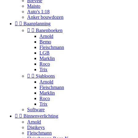
Brevete
Maisto
Auto's 1:18
Anker bouwdozen


Baanplanning


Banenboeken
Arnold
Bemo
Fleischmann
LGB
Marklin
Roco
Trix


Sjabloons
Arnold
Fleischmann
Marklin
Roco
Trix
Software


Binnenverlichting
Arnold
Digikeys
Fleischmann