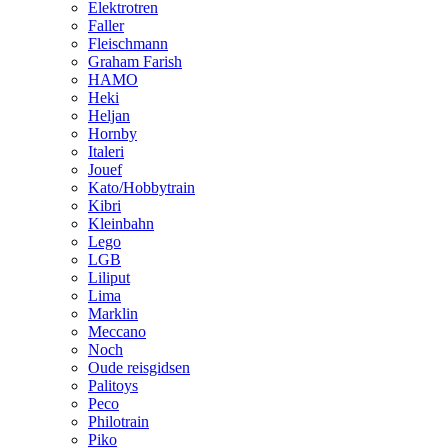
Elektrotren
Faller
Fleischmann
Graham Farish
HAMO
Heki
Heljan
Hornby
Italeri
Jouef
Kato/Hobbytrain
Kibri
Kleinbahn
Lego
LGB
Liliput
Lima
Marklin
Meccano
Noch
Oude reisgidsen
Palitoys
Peco
Philotrain
Piko