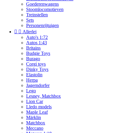
Goederenwagens
Stoomlocomotieven
Treinstellen
Sets
Personenrijtuigen


Allerlei
Auto's 1:72
Autos 1:43
Britains
Budgie Toys
Burago
Corgi toys
Dinky Toys
Elastolin
Herpa
Jagerndorfer
Lego
Lesney, Matchbox
Lion Car
Lledo models
Maple Leaf
Märklin
Matchbox
Meccano