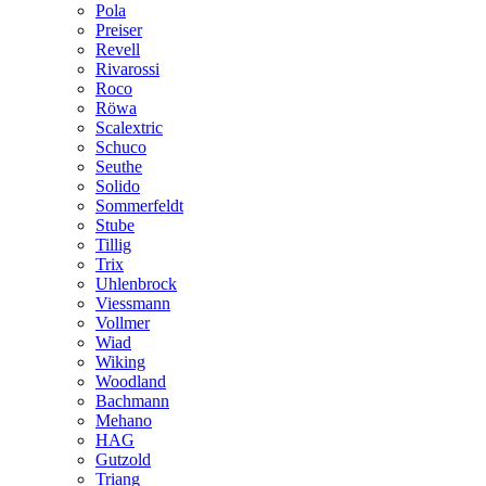
Pola
Preiser
Revell
Rivarossi
Roco
Röwa
Scalextric
Schuco
Seuthe
Solido
Sommerfeldt
Stube
Tillig
Trix
Uhlenbrock
Viessmann
Vollmer
Wiad
Wiking
Woodland
Bachmann
Mehano
HAG
Gutzold
Triang