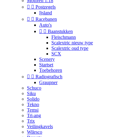
Motoren 1:18


Postzegels
Ijsland


Racebanen
Auto's


Baanstukken
Fleischmann
Scalextric nieuw type
Scalextric oud type
SCX
Scenery
Startset
Toebehoren


Radiografisch
Graupner
Schuco
Siku
Solido
Tekno
Temsi
Tri-ang
Trix
Veilingkavels
Wilesco