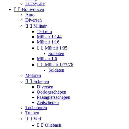
LuckyLife


Bouwdozen
Auto
Diversen


Militair
120 mm
Militair 1:144
Militair 1:16


Militair 1:35
Soldaten
Militair 1:6


Militair 1:72/76
Soldaten
Motoren


Schepen
Diversen
Oorlogsschepen
Passagiersschepen
Zeilschepen
Toebehoren
Treinen


Verf


Oliebasis