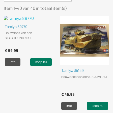
Item 1-40 van 40 in totaal item(s)
Tamiya 89770
Bouwdoos van een
STAGHOUND MK1
€ 59,99
Info
koop nu
Tamiya 35159
Bouwdoos van een US AAVP7A1
€ 45,95
Info
koop nu