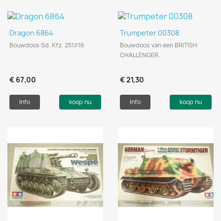
Dragon 6864
Trumpeter 00308
Bouwdoos Sd. Kfz. 251//16
Bouwdoos van een BRITISH
CHALLENGER.
€ 67,00
€ 21,30
Info
koop nu
Info
koop nu