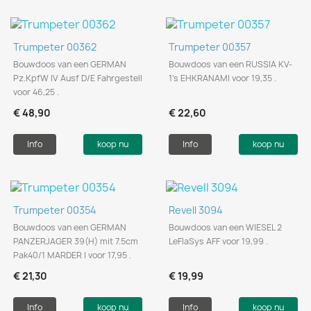
Trumpeter 00362
Trumpeter 00357
Bouwdoos van een GERMAN
Bouwdoos van een RUSSIA KV-
Pz.KpfW IV Ausf D/E Fahrgestell
1's EHKRANAMI voor 19,35 .
voor 46,25 .
€ 48,90
€ 22,60
Info
koop nu
Info
koop nu
Trumpeter 00354
Revell 3094
Bouwdoos van een GERMAN
Bouwdoos van een WIESEL 2
PANZERJAGER 39(H) mit 7.5cm
LeFlaSys AFF voor 19,99 .
Pak40/1 MARDER I voor 17,95 .
€ 21,30
€ 19,99
Info
koop nu
Info
koop nu