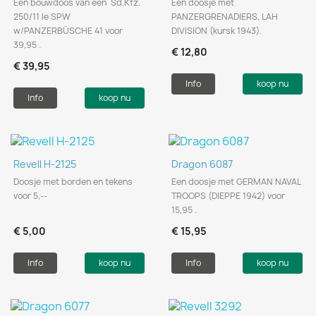
Een bouwdoos van een Sd.Kfz.
Een doosje met
250/11 le SPW
PANZERGRENADIERS, LAH
w/PANZERBÜSCHE 41 voor
DIVISION (kursk 1943).
39,95 .
€ 12,80
€ 39,95
Info
koop nu
Info
koop nu
Revell H-2125
Dragon 6087
Doosje met borden en tekens
Een doosje met GERMAN NAVAL
voor 5,--
TROOPS (DIEPPE 1942) voor
15,95 .
€ 5,00
€ 15,95
Info
koop nu
Info
koop nu