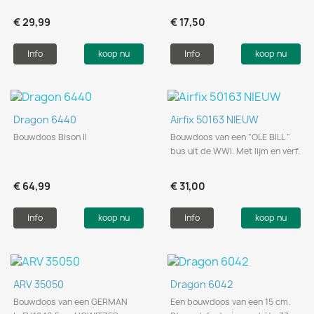
€ 29,99
€ 17,50
Info
koop nu
Info
koop nu
Dragon 6440
Airfix 50163 NIEUW
Bouwdoos Bison II
Bouwdoos van een "OLE BILL "
bus uit de WWl. Met lijm en verf.
€ 64,99
€ 31,00
Info
koop nu
Info
koop nu
ARV 35050
Dragon 6042
Bouwdoos van een GERMAN
Een bouwdoos van een 15 cm.