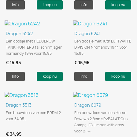
Info
koop nu
Info
koop nu
Dragon 6242
Dragon 6241
Een doosje met HEDGEROW
Een doosje met 16th LUFTWAFFE
TANK HUNTERS fallschirmjäger
DIVISION Nromandy 1944 voor
normandy 1944 voor 15,95 .
15,95 .
€ 15,95
€ 15,95
Info
koop nu
Info
koop nu
Dragon 3513
Dragon 6079
Een bouwdoos van een BRDM 2
Een bouwdoos van een Horse
voor 34,95 .
Drwawn 2.8cm sPzB41 AT Gun
&amp; JF8 Limber with crew
voor 21,-- .
€ 34,95