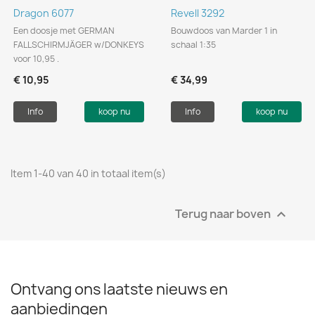
Dragon 6077
Revell 3292
Een doosje met GERMAN
Bouwdoos van Marder 1 in
FALLSCHIRMJÄGER w/DONKEYS
schaal 1:35
voor 10,95 .
€ 10,95
€ 34,99
Info
koop nu
Info
koop nu
Item 1-40 van 40 in totaal item(s)
Terug naar boven

Ontvang ons laatste nieuws en
aanbiedingen