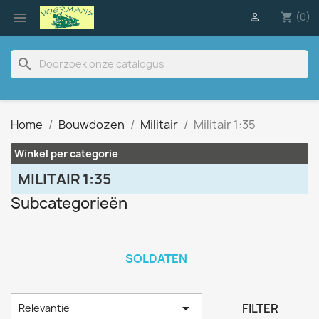

(0)

shopping_cart
search
Home
Bouwdozen
Militair
Militair 1:35
Winkel per categorie
MILITAIR 1:35
Subcategorieën
SOLDATEN

FILTER
Relevantie