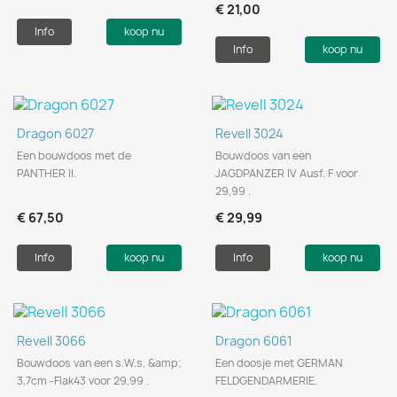
€ 21,00
Info
koop nu
Info
koop nu
Dragon 6027
Revell 3024
Een bouwdoos met de
Bouwdoos van een
PANTHER II.
JAGDPANZER IV Ausf. F voor
29,99 .
€ 67,50
€ 29,99
Info
koop nu
Info
koop nu
Revell 3066
Dragon 6061
Bouwdoos van een s.W.s. &amp;
Een doosje met GERMAN
3,7cm -Flak43 voor 29,99 .
FELDGENDARMERIE.