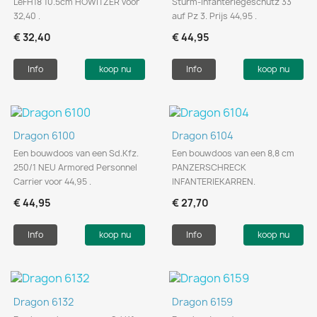
LeFH18 10.5cm HOWITZER voor
Sturm-Infanteriegeschütz 33
32,40 .
auf Pz 3. Prijs 44,95 .
€ 32,40
€ 44,95
Info
koop nu
Info
koop nu
Dragon 6100
Dragon 6104
Een bouwdoos van een Sd.Kfz.
Een bouwdoos van een 8,8 cm
250/1 NEU Armored Personnel
PANZERSCHRECK
Carrier voor 44,95 .
INFANTERIEKARREN.
€ 44,95
€ 27,70
Info
koop nu
Info
koop nu
Dragon 6132
Dragon 6159