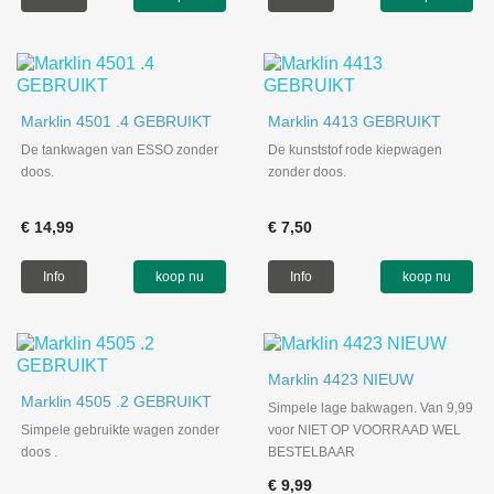
Marklin 4501 .4 GEBRUIKT
Marklin 4413 GEBRUIKT
De tankwagen van ESSO zonder
De kunststof rode kiepwagen
doos.
zonder doos.
€ 14,99
€ 7,50
Info
koop nu
Info
koop nu
Marklin 4423 NIEUW
Marklin 4505 .2 GEBRUIKT
Simpele lage bakwagen. Van 9,99
Simpele gebruikte wagen zonder
voor NIET OP VOORRAAD WEL
doos .
BESTELBAAR
€ 9,99