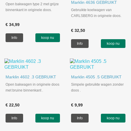
Marklin 4636 GEBRUIKT
Open bakwagen type 2 met grijze
binnenkant in originele doos.
Gebruikte koelwagen van
CARLSBERG in originele doos.
€ 34,99
€ 32,50
Info
koop nu
Info
koop nu
Marklin 4602 .3 GEBRUIKT
Marklin 4505 .5 GEBRUIKT
Open bakwagen in originele doos
Simpele gebruikte wagen zonder
met bruine binnenkant .
doos .
€ 22,50
€ 9,99
Info
koop nu
Info
koop nu