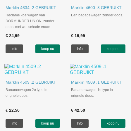
Marklin 4634 .2 GEBRUIKT
Marklin 4600 .3 GEBRUIKT
Reclame koelwagen van
Een bagagewagen zonder doos.
DORMUNDER UNION, zonder
doos, met wat schade eraan.
€ 24,99
€ 19,99
Info
koop nu
Info
koop nu
Marklin 4509 .2 GEBRUIKT
Marklin 4509 .1 GEBRUIKT
Bananenwagen 2e type in
Bananenwagen 1e type in
orignele doos.
orignele doos.
€ 22,50
€ 42,50
Info
koop nu
Info
koop nu