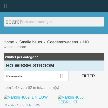

search
Home
Smalle beurs
Goederenwagens
HO
wisselstroom
Winkel per categorie
HO WISSELSTROOM

FILTER
Relevantie
Item 1-48 van 62 in totaal item(s)
Marklin 4602 .1 NIEUW