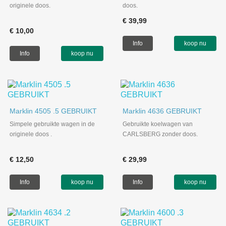
originele doos.
doos.
€ 39,99
€ 10,00
Info
koop nu
Info
koop nu
Marklin 4505 .5 GEBRUIKT
Marklin 4636 GEBRUIKT
Simpele gebruikte wagen in de
Gebruikte koelwagen van
originele doos .
CARLSBERG zonder doos.
€ 12,50
€ 29,99
Info
koop nu
Info
koop nu