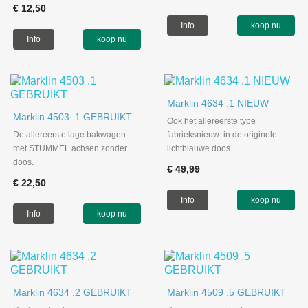
€ 12,50
Info
koop nu
Info
koop nu
Marklin 4634 .1 NIEUW
Marklin 4503 .1 GEBRUIKT
Ook het allereerste type
De allereerste lage bakwagen
fabrieksnieuw in de originele
met STUMMEL achsen zonder
lichtblauwe doos.
doos.
€ 49,99
€ 22,50
Info
koop nu
Info
koop nu
Marklin 4634 .2 GEBRUIKT
Marklin 4509 .5 GEBRUIKT