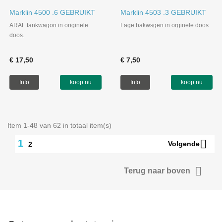
Marklin 4500 .6 GEBRUIKT
Marklin 4503 .3 GEBRUIKT
ARAL tankwagon in originele
Lage bakwsgen in orginele doos.
doos.
€ 17,50
€ 7,50
Info
koop nu
Info
koop nu
Item 1-48 van 62 in totaal item(s)

1
Volgende
2

Terug naar boven