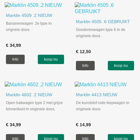
Marklin 4509 .2 NIEUW
Marklin 4505 .6 GEBRUIKT
Bananenwagen 2e type in
orignele doos.
Goederenwagen type 6 in de
originele doos .
€ 34,99
€ 12,50
Info
koop nu
Info
koop nu
Marklin 4602 .2 NIEUW
Marklin 4413 NIEUW
Open bakwagen type 2 met grijze
De kunststof rode kiepwagen in
binnenkant in originele doos.
originele doos.
€ 34,99
€ 14,99
Info
koop nu
Info
koop nu