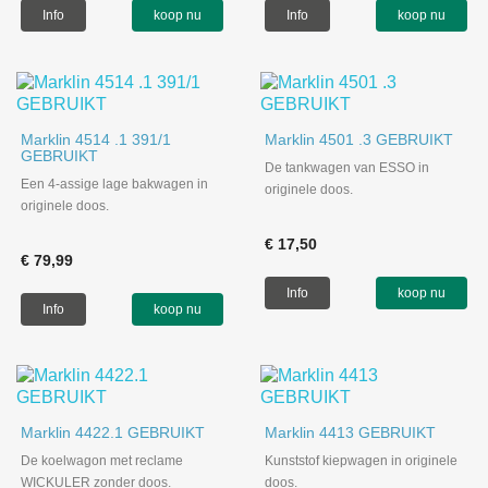
Info
koop nu
Info
koop nu
Marklin 4514 .1 391/1
Marklin 4501 .3 GEBRUIKT
GEBRUIKT
De tankwagen van ESSO in
Een 4-assige lage bakwagen in
originele doos.
originele doos.
€ 17,50
€ 79,99
Info
koop nu
Info
koop nu
Marklin 4422.1 GEBRUIKT
Marklin 4413 GEBRUIKT
De koelwagon met reclame
Kunststof kiepwagen in originele
WICKULER zonder doos.
doos.