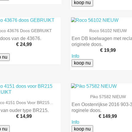
koop nu


Snel bekijken
Snel bekijken
oco 43676 Doos GEBRUIKT
Roco 56102 NIEUW
doos van de 43676.
Een DB koelwagen met recl
€ 24,99
originele doos.
€ 19,99
Info
p nu
koop nu

Snel bekijken
Piko 57582 NIEUW

Snel bekijken
co 4151 Doos Voor BR215...
Een Oostenrijkse 2016 903-3
van ouder type BR215.
roginele doos.
€ 14,99
€ 149,99
Info
p nu
koop nu