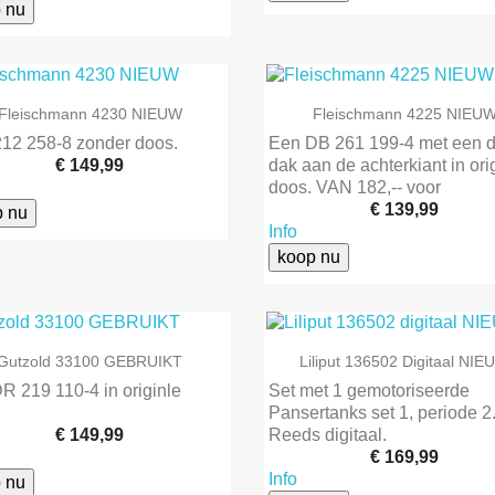
 nu


Snel bekijken
Snel bekijken
Fleischmann 4230 NIEUW
Fleischmann 4225 NIEU
212 258-8 zonder doos.
Een DB 261 199-4 met een d
€ 149,99
dak aan de achterkiant in ori
doos. VAN 182,-- voor
€ 139,99
p nu
Info
koop nu


Snel bekijken
Snel bekijken
Gutzold 33100 GEBRUIKT
Liliput 136502 Digitaal NI
R 219 110-4 in originle
Set met 1 gemotoriseerde
Pansertanks set 1, periode 2
€ 149,99
Reeds digitaal.
€ 169,99
Info
 nu