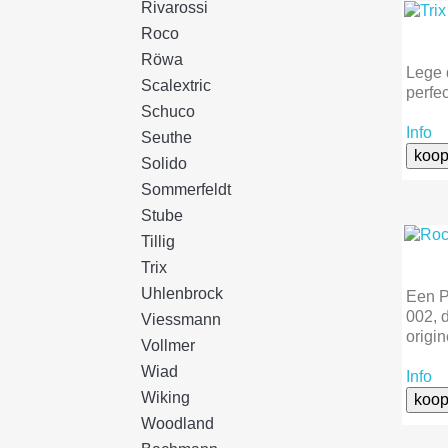
Rivarossi
Roco
Röwa
Lege 
Scalextric
perfec
Schuco
Info
Seuthe
koop
Solido
Sommerfeldt
Stube
Tillig
Trix
Uhlenbrock
Een P
002, d
Viessmann
origi
Vollmer
Wiad
Info
Wiking
koop
Woodland