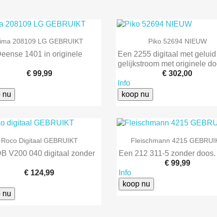


Snel bekijken
Snel bekijken
ima 208109 LG GEBRUIKT
Piko 52694 NIEUW
eense 1401 in originele
Een 2255 digitaal met geluid
gelijkstroom met originele do
€ 99,99
€ 302,00
Info
 nu
koop nu


Snel bekijken
Snel bekijken
Roco Digitaal GEBRUIKT
Fleischmann 4215 GEBRUI
B V200 040 digitaal zonder
Een 212 311-5 zonder doos.
€ 99,99
€ 124,99
Info
koop nu
 nu