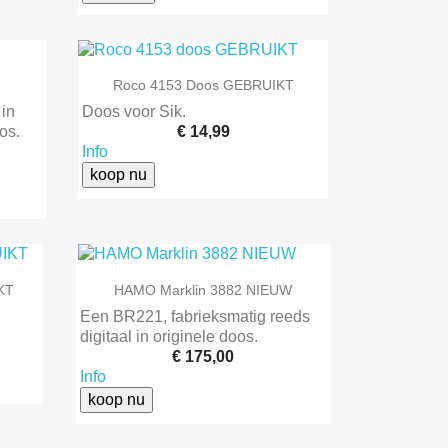

Snel bekijken
Roco 4153 Doos GEBRUIKT
 in
Doos voor Sik.
os.
€ 14,99
Info
koop nu

Snel bekijken
KT
HAMO Marklin 3882 NIEUW
Een BR221, fabrieksmatig reeds
digitaal in originele doos.
€ 175,00
Info
koop nu