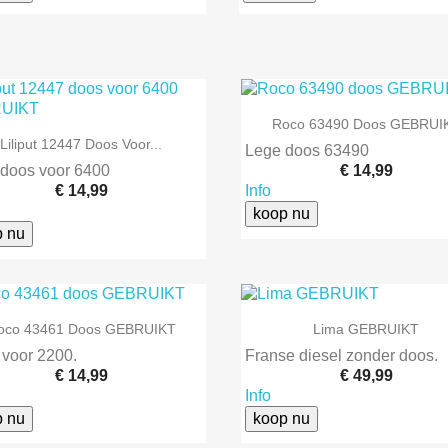

Snel bekijken
Roco 63490 Doos GEBRUI

Snel bekijken
Liliput 12447 Doos Voor...
Lege doos 63490
doos voor 6400
€ 14,99
€ 14,99
Info
koop nu
p nu


Snel bekijken
Snel bekijken
oco 43461 Doos GEBRUIKT
Lima GEBRUIKT
voor 2200.
Franse diesel zonder doos.
€ 14,99
€ 49,99
Info
p nu
koop nu