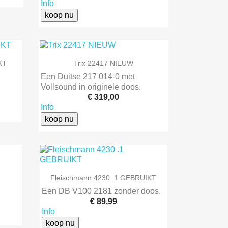
Info
koop nu

Snel bekijken
KT
Trix 22417 NIEUW
Een Duitse 217 014-0 met
Vollsound in originele doos.
€ 319,00
Info
koop nu

Snel bekijken
Fleischmann 4230 .1 GEBRUIKT
Een DB V100 2181 zonder doos.
€ 89,99
Info
koop nu