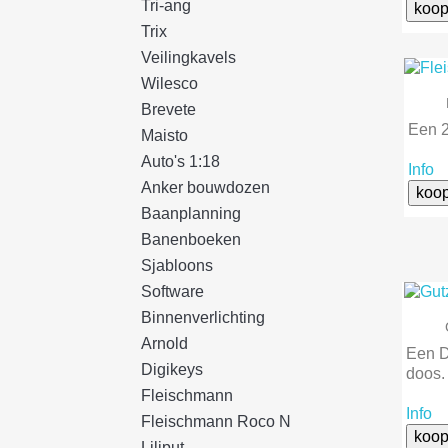
Tri-ang
koop
Trix
Veilingkavels
Wilesco
Brevete
Een 
Maisto
Auto's 1:18
Info
Anker bouwdozen
koo
Baanplanning
Banenboeken
Sjabloons
Software
Binnenverlichting
Arnold
Een D
Digikeys
doos.
Fleischmann
Info
Fleischmann Roco N
koop
Liliput