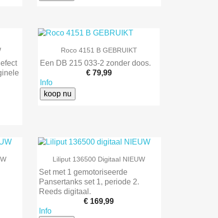

Snel bekijken
W
Roco 4151 B GEBRUIKT
efect
Een DB 215 033-2 zonder doos.
ginele
€ 79,99
Info
koop nu

Snel bekijken
EUW
Liliput 136500 Digitaal NIEUW
Set met 1 gemotoriseerde
.
Pansertanks set 1, periode 2.
Reeds digitaal.
€ 169,99
Info