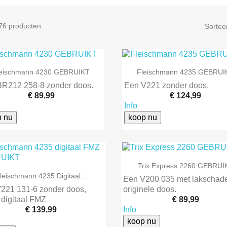
 76 producten.
Sortee


Snel bekijken
Snel bekijken
leischmann 4230 GEBRUIKT
Fleischmann 4235 GEBRUI
BR212 258-8 zonder doos.
Een V221 zonder doos.
€ 89,99
€ 124,99
Info
p nu
koop nu

Snel bekijken
Trix Express 2260 GEBRUI

Snel bekijken
leischmann 4235 Digitaal...
Een V200 035 met lakschade
221 131-6 zonder doos,
originele doos.
 digitaal FMZ
€ 89,99
€ 139,99
Info
koop nu