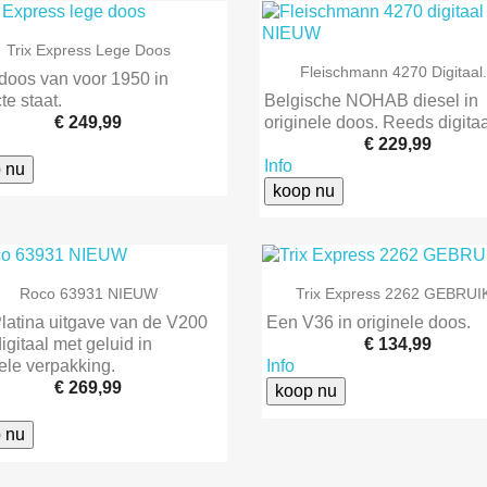

Snel bekijken
Trix Express Lege Doos

Snel bekijken
Fleischmann 4270 Digitaal.
doos van voor 1950 in
te staat.
Belgische NOHAB diesel in
€ 249,99
originele doos. Reeds digitaa
€ 229,99
Info
 nu
koop nu


Snel bekijken
Snel bekijken
Roco 63931 NIEUW
Trix Express 2262 GEBRUI
latina uitgave van de V200
Een V36 in originele doos.
igitaal met geluid in
€ 134,99
nele verpakking.
Info
€ 269,99
koop nu
 nu