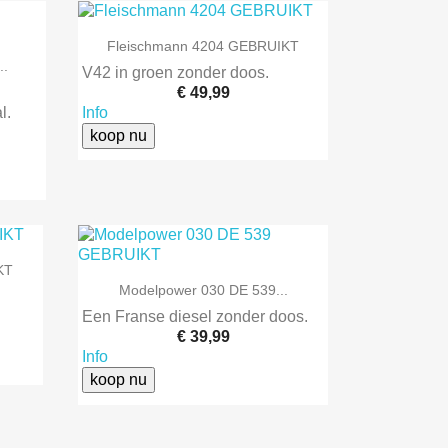

Snel bekijken
Fleischmann 4204 GEBRUIKT
..
V42 in groen zonder doos.
€ 49,99
l.
Info
koop nu
KT

Snel bekijken
Modelpower 030 DE 539...
Een Franse diesel zonder doos.
€ 39,99
Info
koop nu