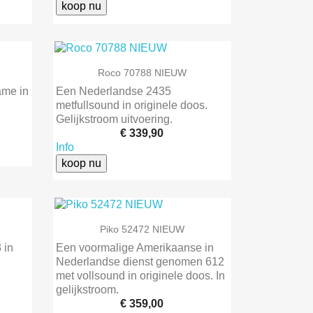
koop nu

Snel bekijken
Roco 70788 NIEUW
ame in
Een Nederlandse 2435
metfullsound in originele doos.
Gelijkstroom uitvoering.
€ 339,90
Info
koop nu

Snel bekijken
Piko 52472 NIEUW
 in
Een voormalige Amerikaanse in
Nederlandse dienst genomen 612
met vollsound in originele doos. In
gelijkstroom.
€ 359,00