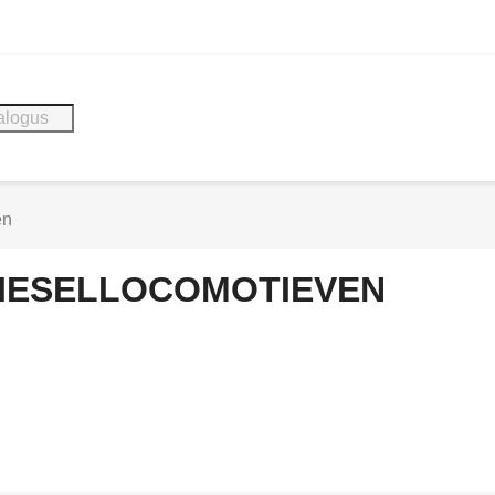
en
IESELLOCOMOTIEVEN
N VIA DE WEBSITE, U ONTVANGT ALTIJD EEN MAIL VAN MI