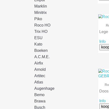
Marklin
Minitrix
Piko
Roco HO
R
Trix HO
Lege 
ESU
Info
Kato
koo
Boeken
A.C.M.E.
Airfix
Arnold
Artitec
Atlas
Ro
Augenhage
Doos 
Bemo
Info
Brawa
koo
Busch