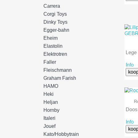
Carrera
Corgi Toys
Dinky Toys
Egger-bahn
Eheim
Elastolin
Lege 
Elektrotren
Faller
Info
Fleischmann
koo
Graham Farish
HAMO
Heki
R
Heljan
Doos 
Hornby
Italeri
Info
Jouef
koo
Kato/Hobbytrain