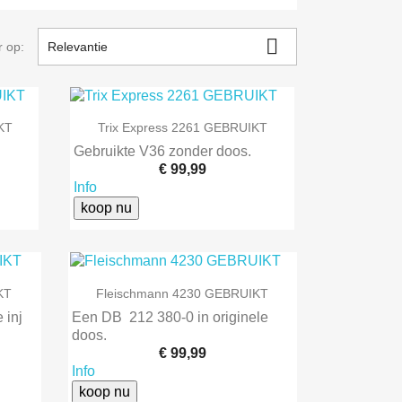

r op:
Relevantie

Snel bekijken
KT
Trix Express 2261 GEBRUIKT
Gebruikte V36 zonder doos.
€ 99,99
Info
koop nu

Snel bekijken
KT
Fleischmann 4230 GEBRUIKT
 inj
Een DB 212 380-0 in originele
doos.
€ 99,99
Info
koop nu