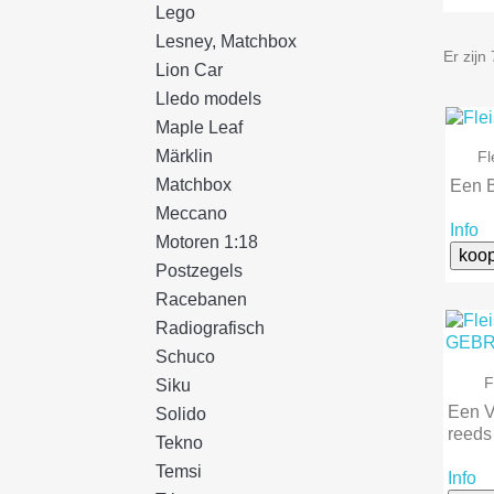
Lego
Lesney, Matchbox
Er zijn
Lion Car
Lledo models
Maple Leaf
Märklin
F
Matchbox
Een 
Meccano
Info
Motoren 1:18
koo
Postzegels
Racebanen
Radiografisch
Schuco
F
Siku
Een V
Solido
reeds
Tekno
Temsi
Info