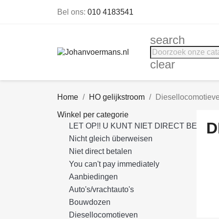
Bel ons:
010 4183541
search
clear
Home
HO gelijkstroom
Diesellocomotiev
Winkel per categorie
D
LET OP!! U KUNT NIET DIRECT BETALE
Nicht gleich überweisen
Niet direct betalen
You can't pay immediately
Aanbiedingen
Auto's/vrachtauto's
Bouwdozen
Diesellocomotieven