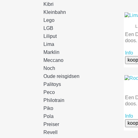
Kibri
Kleinbahn
Lego
L
LGB
Een D
Liliput
doos.
Lima
Marklin
Info
koop
Meccano
Noch
Oude reisgidsen
Palitoys
Peco
Een D
Philotrain
doos.
Piko
Info
Pola
koop
Preiser
Revell