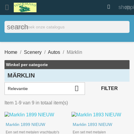


shopp
(0)
search
Home
Scenery
Autos
Märklin
Winkel per categorie
MÄRKLIN

FILTER
Relevantie
Item 1-9 van 9 in totaal item(s)
Marklin 1899 NIEUW
Marklin 1893 NIEUW
Een set met metalen vrachtauto's
Een set met metalen