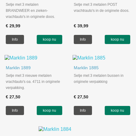
Setje met 3 metalen
Setje met 3 metalen POST
BRANDWEER en zieken-
vrachtrauto's in de originele doos.
vrachtauto's in originele doos.
€ 29,99
€ 39,99
Info
koop nu
Info
koop nu
Marklin 1889
Marklin 1885
Setje met 3 nieuwe metalen
Setje met 3 metalen bussen in
vrachtauto's oa. 4711 in originele
originele verpakking
verpakking.
€ 27,50
€ 27,50
Info
koop nu
Info
koop nu