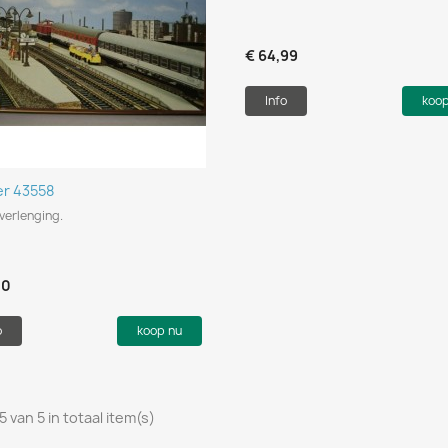
€ 64,99
Info
koo
Snel bekijken

er 43558
verlenging.
50
o
koop nu
5 van 5 in totaal item(s)