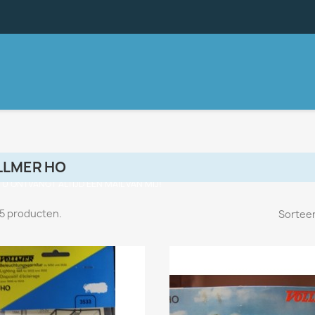
LLMER HO
, U ONTVANGT ALTIJD EEN MAIL VAN MIJ!
n 5 producten.
Sorteer