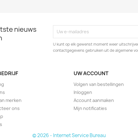
tste nieuws
n
U kunt op elk gewenst moment weer uitschrijven
contactgegevens gebruiken uit de algemene v
BEDRIJF
UW ACCOUNT
ng
Volgen van bestellingen
ons
Inloggen
van merken
Account aanmaken
cteer ons
Mijn notificaties
ap
s
© 2026 - Internet Service Bureau