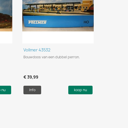
Snel bekijken

Vollmer 43532
Bouwdoos van een dubbel perron.
€ 39,99
p nu
Info
koop nu
n.