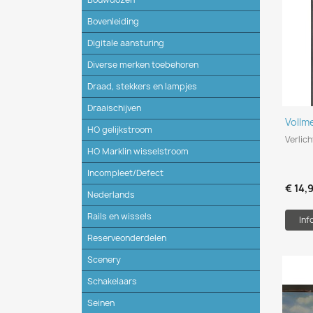
Bovenleiding
Digitale aansturing
Diverse merken toebehoren
Draad, stekkers en lampjes
Draaischijven
Vollm
HO gelijkstroom
Verlic
HO Marklin wisselstroom
Incompleet/Defect
€ 14,
Nederlands
Rails en wissels
Inf
Reserveonderdelen
Scenery
Schakelaars
Seinen