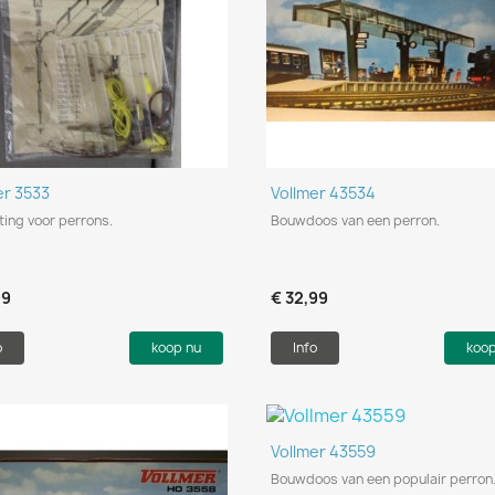
Snel bekijken
Snel bekijken


er 3533
Vollmer 43534
hting voor perrons.
Bouwdoos van een perron.
99
€ 32,99
o
koop nu
Info
koo
Snel bekijken

Vollmer 43559
Bouwdoos van een populair perro