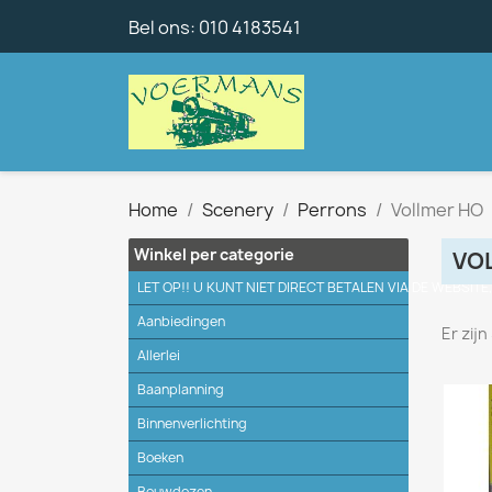
Bel ons:
010 4183541
Home
Scenery
Perrons
Vollmer HO
Winkel per categorie
VO
LET OP!! U KUNT NIET DIRECT BETALEN VIA DE WEBSITE
Aanbiedingen
Er zij
Allerlei
Baanplanning
Binnenverlichting
Boeken
Bouwdozen