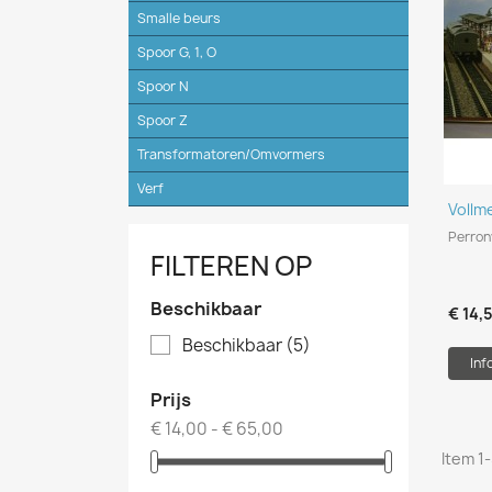
Smalle beurs
Spoor G, 1, O
Spoor N
Spoor Z
Transformatoren/Omvormers
Verf
Vollm
Perron
FILTEREN OP
Beschikbaar
€ 14,
Beschikbaar
(5)
Inf
Prijs
€ 14,00 - € 65,00
Item 1-