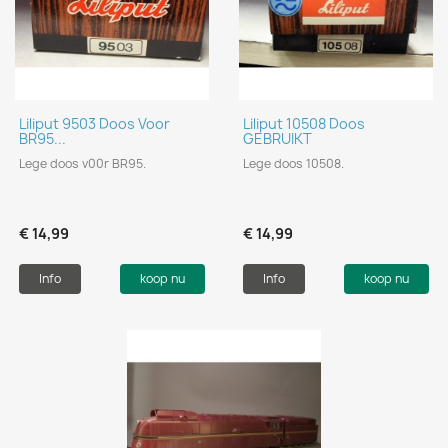
Liliput 9503 Doos Voor
Liliput 10508 Doos
BR95...
GEBRUIKT
Lege doos v00r BR95.
Lege doos 10508.
€ 14,99
€ 14,99
Info
koop nu
Info
koop nu