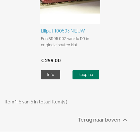
Liliput 100503 NIEUW
Een BR05 002 van de DR in
originele houten kist.
€ 299,00
Info
koop nu
Item 1-5 van 5 in totaal item(s)
Terug naar boven
