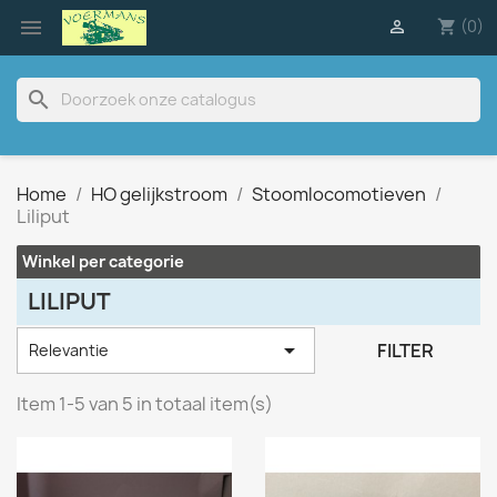

(0)

shopping_cart
search
Home
HO gelijkstroom
Stoomlocomotieven
Liliput
Winkel per categorie
LILIPUT

FILTER
Relevantie
Item 1-5 van 5 in totaal item(s)