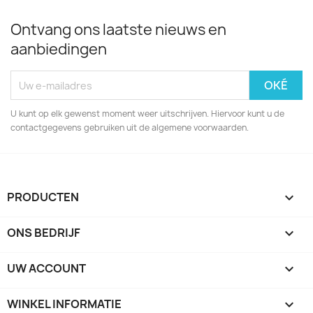
Ontvang ons laatste nieuws en
aanbiedingen
U kunt op elk gewenst moment weer uitschrijven. Hiervoor kunt u de
contactgegevens gebruiken uit de algemene voorwaarden.
PRODUCTEN

ONS BEDRIJF

UW ACCOUNT

WINKEL INFORMATIE
keyboard_arrow_down