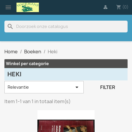

(0)

shopping_cart
search
Home
Boeken
Heki
Winkel per categorie
HEKI

FILTER
Relevantie
Item 1-1 van 1 in totaal item(s)