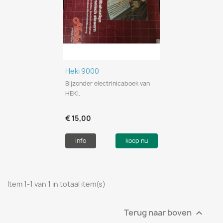
Heki 9000
Bijzonder electrinicaboek van
HEKI.
€ 15,00
Info
koop nu
Item 1-1 van 1 in totaal item(s)
Terug naar boven
