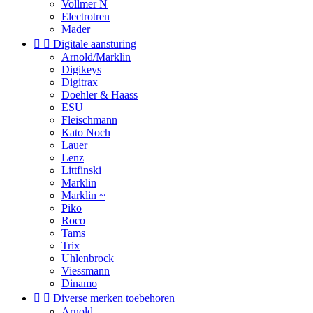
Vollmer N
Electrotren
Mader


Digitale aansturing
Arnold/Marklin
Digikeys
Digitrax
Doehler & Haass
ESU
Fleischmann
Kato Noch
Lauer
Lenz
Littfinski
Marklin
Marklin ~
Piko
Roco
Tams
Trix
Uhlenbrock
Viessmann
Dinamo


Diverse merken toebehoren
Arnold