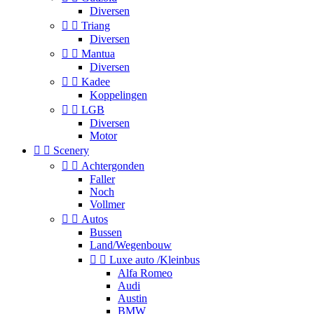
Diversen


Triang
Diversen


Mantua
Diversen


Kadee
Koppelingen


LGB
Diversen
Motor


Scenery


Achtergonden
Faller
Noch
Vollmer


Autos
Bussen
Land/Wegenbouw


Luxe auto /Kleinbus
Alfa Romeo
Audi
Austin
BMW