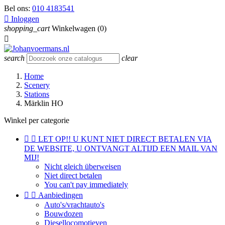
Bel ons:
010 4183541

Inloggen
shopping_cart
Winkelwagen
(0)

search
clear
Home
Scenery
Stations
Märklin HO
Winkel per categorie


LET OP!! U KUNT NIET DIRECT BETALEN VIA
DE WEBSITE, U ONTVANGT ALTIJD EEN MAIL VAN
MIJ!
Nicht gleich überweisen
Niet direct betalen
You can't pay immediately


Aanbiedingen
Auto's/vrachtauto's
Bouwdozen
Diesellocomotieven