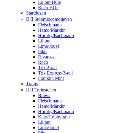
Liliput HOe
Roco HOe
Startdozen


Stoomlocomotieven
Fleischmann
Hamo/Märklin
Hornby/Bachmann
Liliput
Lima/Jouef
Piko
Rivarossi
Roco
Trix 2-rail
Trix Express 3-rail
Franklin Mint
Trams


Treinstellen
Brawa
Fleischmann
Hamo/Märklin
Hornby/Bachmann
Kato/Hobbytrain
Liliput
Lima/Jouef
Piko