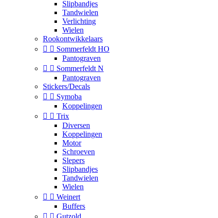
Slipbandjes
Tandwielen
Verlichting
Wielen
Rookontwikkelaars


Sommerfeldt HO
Pantograven


Sommerfeldt N
Pantograven
Stickers/Decals


Symoba
Koppelingen


Trix
Diversen
Koppelingen
Motor
Schroeven
Slepers
Slipbandjes
Tandwielen
Wielen


Weinert
Buffers


Gutzold