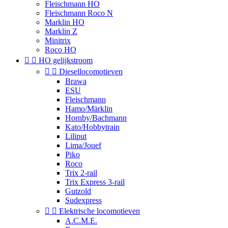
Fleischmann HO
Fleischmann Roco N
Marklin HO
Marklin Z
Minitrix
Roco HO


HO gelijkstroom


Diesellocomotieven
Brawa
ESU
Fleischmann
Hamo/Märklin
Hornby/Bachmann
Kato/Hobbytrain
Liliput
Lima/Jouef
Piko
Roco
Trix 2-rail
Trix Express 3-rail
Gutzold
Sudexpress


Elektrische locomotieven
A.C.M.E.