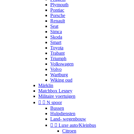
Plymouth
Pontiac
Porsche
Renault
Seat
Simca
Skoda
Smart
Toyota
Trabant
Triumph
Volkswagen
Volvo
Wartburg
Wiking oud
Märklin
Matchbox Lesney
Militaire voertuigen


N spoor
Bussen
Hulpdiensten
Land- wegenbouw


Luxe auto/Kleinbus
Citroen