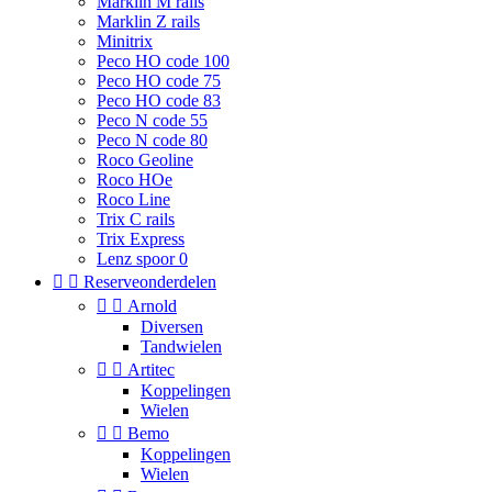
Marklin M rails
Marklin Z rails
Minitrix
Peco HO code 100
Peco HO code 75
Peco HO code 83
Peco N code 55
Peco N code 80
Roco Geoline
Roco HOe
Roco Line
Trix C rails
Trix Express
Lenz spoor 0


Reserveonderdelen


Arnold
Diversen
Tandwielen


Artitec
Koppelingen
Wielen


Bemo
Koppelingen
Wielen