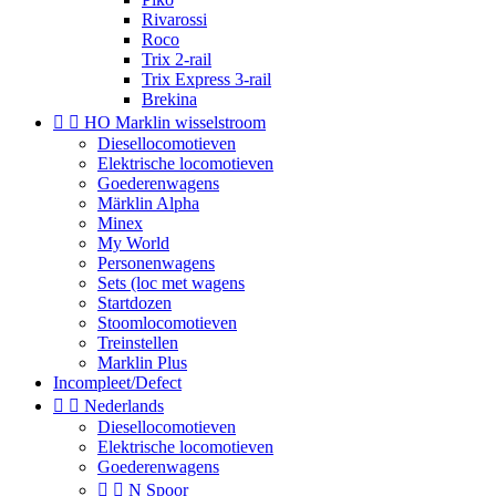
Rivarossi
Roco
Trix 2-rail
Trix Express 3-rail
Brekina


HO Marklin wisselstroom
Diesellocomotieven
Elektrische locomotieven
Goederenwagens
Märklin Alpha
Minex
My World
Personenwagens
Sets (loc met wagens
Startdozen
Stoomlocomotieven
Treinstellen
Marklin Plus
Incompleet/Defect


Nederlands
Diesellocomotieven
Elektrische locomotieven
Goederenwagens


N Spoor