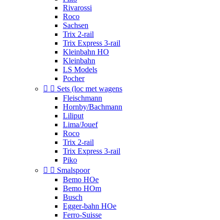
Rivarossi
Roco
Sachsen
Trix 2-rail
Trix Express 3-rail
Kleinbahn HO
Kleinbahn
LS Models
Pocher


Sets (loc met wagens
Fleischmann
Hornby/Bachmann
Liliput
Lima/Jouef
Roco
Trix 2-rail
Trix Express 3-rail
Piko


Smalspoor
Bemo HOe
Bemo HOm
Busch
Egger-bahn HOe
Ferro-Suisse