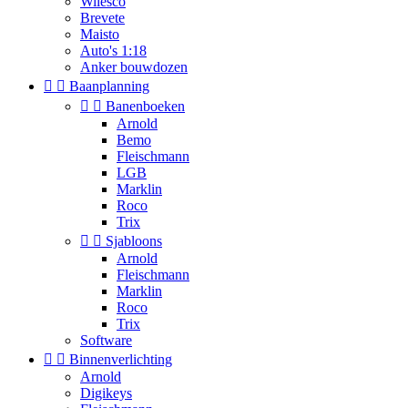
Wilesco
Brevete
Maisto
Auto's 1:18
Anker bouwdozen


Baanplanning


Banenboeken
Arnold
Bemo
Fleischmann
LGB
Marklin
Roco
Trix


Sjabloons
Arnold
Fleischmann
Marklin
Roco
Trix
Software


Binnenverlichting
Arnold
Digikeys