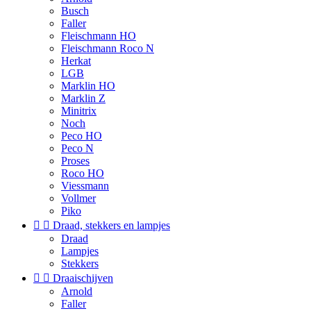
Busch
Faller
Fleischmann HO
Fleischmann Roco N
Herkat
LGB
Marklin HO
Marklin Z
Minitrix
Noch
Peco HO
Peco N
Proses
Roco HO
Viessmann
Vollmer
Piko


Draad, stekkers en lampjes
Draad
Lampjes
Stekkers


Draaischijven
Arnold
Faller