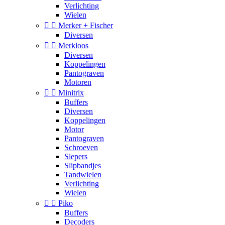
Verlichting
Wielen


Merker + Fischer
Diversen


Merkloos
Diversen
Koppelingen
Pantograven
Motoren


Minitrix
Buffers
Diversen
Koppelingen
Motor
Pantograven
Schroeven
Slepers
Slipbandjes
Tandwielen
Verlichting
Wielen


Piko
Buffers
Decoders