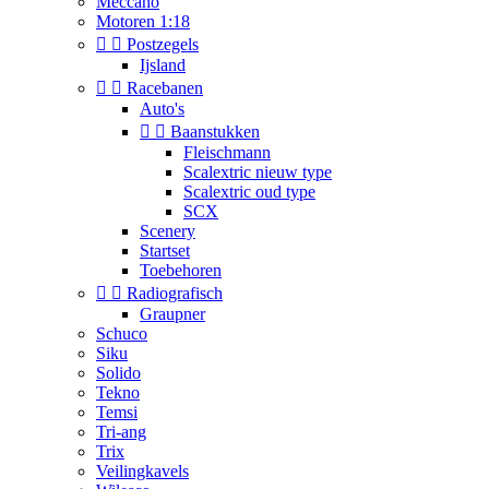
Meccano
Motoren 1:18


Postzegels
Ijsland


Racebanen
Auto's


Baanstukken
Fleischmann
Scalextric nieuw type
Scalextric oud type
SCX
Scenery
Startset
Toebehoren


Radiografisch
Graupner
Schuco
Siku
Solido
Tekno
Temsi
Tri-ang
Trix
Veilingkavels