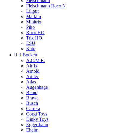
Fleischmann
Fleischmann Roco N
Liliput
Marklin
Minitrix
Piko
Roco HO
Trix HO
ESU
Kato


Boeken
A.C.M.E.
Airfix
Arnold
Artitec
Atlas
Augenhage
Bemo
Brawa
Busch
Carrera
Corgi Toys
Dinky Toys
Egger-bahn
Eheim