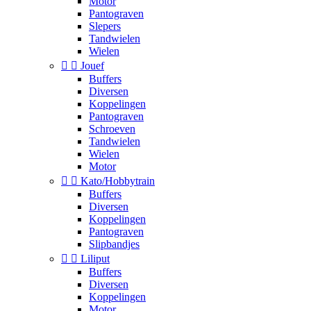
Motor
Pantograven
Slepers
Tandwielen
Wielen


Jouef
Buffers
Diversen
Koppelingen
Pantograven
Schroeven
Tandwielen
Wielen
Motor


Kato/Hobbytrain
Buffers
Diversen
Koppelingen
Pantograven
Slipbandjes


Liliput
Buffers
Diversen
Koppelingen
Motor