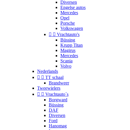
Diversen
Engelse autos
Mercedes
Opel
Porsche
Volkswagen


Vrachtauto's
Büssing
Krupp Titan
Magirus
Mercedes
Scania
Volvo
Nederlands


TT schaal
Brandweer
Tweewielers


Vrachtauto´s
Borgward
Büssing
DAF
Diversen
Ford
Hanomag