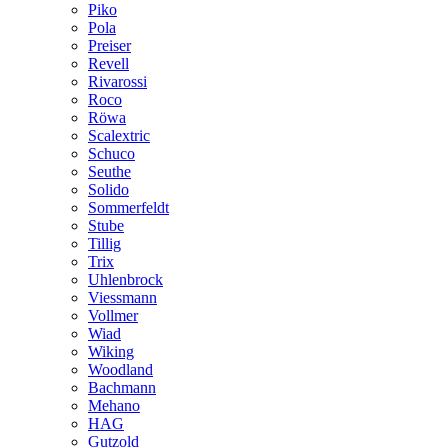
Piko
Pola
Preiser
Revell
Rivarossi
Roco
Röwa
Scalextric
Schuco
Seuthe
Solido
Sommerfeldt
Stube
Tillig
Trix
Uhlenbrock
Viessmann
Vollmer
Wiad
Wiking
Woodland
Bachmann
Mehano
HAG
Gutzold