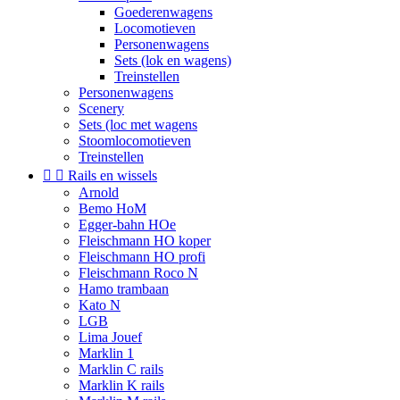
Goederenwagens
Locomotieven
Personenwagens
Sets (lok en wagens)
Treinstellen
Personenwagens
Scenery
Sets (loc met wagens
Stoomlocomotieven
Treinstellen


Rails en wissels
Arnold
Bemo HoM
Egger-bahn HOe
Fleischmann HO koper
Fleischmann HO profi
Fleischmann Roco N
Hamo trambaan
Kato N
LGB
Lima Jouef
Marklin 1
Marklin C rails
Marklin K rails