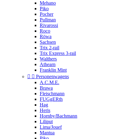
Mehano
Piko
Pocher
Pullman
Rivarossi
Roco
Röwa
Sachsen
Trix 2-rail
Trix Express 3-rail
Walthers
Athearn
Franklin Mint


Personenwagens
A.C.M.E.
Brawa
Fleischmann
FUGgERth
Hag
Heris
Hornby/Bachmann
Liliput
Lima/Jouef
Mantua
Piko