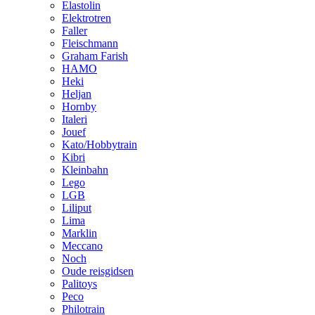
Elastolin
Elektrotren
Faller
Fleischmann
Graham Farish
HAMO
Heki
Heljan
Hornby
Italeri
Jouef
Kato/Hobbytrain
Kibri
Kleinbahn
Lego
LGB
Liliput
Lima
Marklin
Meccano
Noch
Oude reisgidsen
Palitoys
Peco
Philotrain