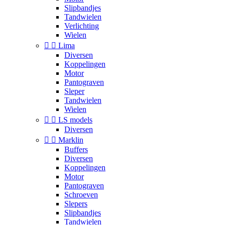
Slipbandjes
Tandwielen
Verlichting
Wielen


Lima
Diversen
Koppelingen
Motor
Pantograven
Sleper
Tandwielen
Wielen


LS models
Diversen


Marklin
Buffers
Diversen
Koppelingen
Motor
Pantograven
Schroeven
Slepers
Slipbandjes
Tandwielen