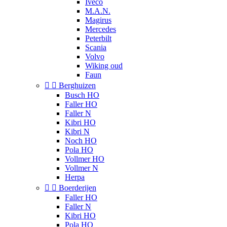
Iveco
M.A.N.
Magirus
Mercedes
Peterbilt
Scania
Volvo
Wiking oud
Faun


Berghuizen
Busch HO
Faller HO
Faller N
Kibri HO
Kibri N
Noch HO
Pola HO
Vollmer HO
Vollmer N
Herpa


Boerderijen
Faller HO
Faller N
Kibri HO
Pola HO