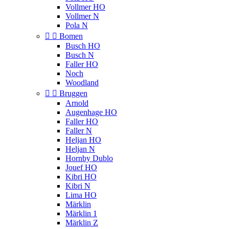
Vollmer HO
Vollmer N
Pola N


Bomen
Busch HO
Busch N
Faller HO
Noch
Woodland


Bruggen
Arnold
Augenhage HO
Faller HO
Faller N
Heljan HO
Heljan N
Hornby Dublo
Jouef HO
Kibri HO
Kibri N
Lima HO
Märklin
Märklin 1
Märklin Z