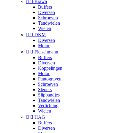


Brawa
Buffers
Diversen
Schroeven
Tandwielen
Wielen


DKM
Diversen
Motor


Fleischmann
Buffers
Diversen
Koppelingen
Motor
Pantograven
Schroeven
Slepers
Slipbandjes
Tandwielen
Verlichting
Wielen


HAG
Buffers
Diversen