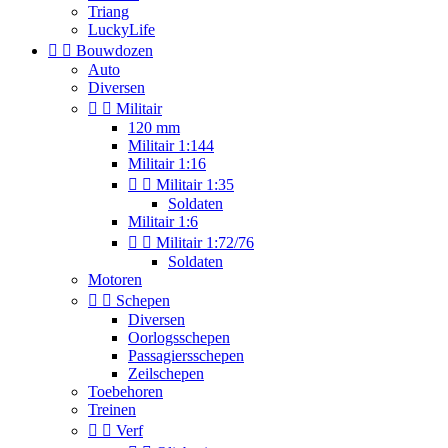
Triang
LuckyLife


Bouwdozen
Auto
Diversen


Militair
120 mm
Militair 1:144
Militair 1:16


Militair 1:35
Soldaten
Militair 1:6


Militair 1:72/76
Soldaten
Motoren


Schepen
Diversen
Oorlogsschepen
Passagiersschepen
Zeilschepen
Toebehoren
Treinen


Verf