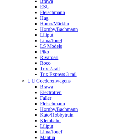
Brawa
ESU
Fleischmann
Hag
Hamo/Märklin
Hornby/Bachmann
Liliput
Lima/Jouef
LS Models
Piko
Rivarossi
Roco
Trix 2-rail
Trix Express 3-rail


Goederenwagens
Brawa
Electrotren
Faller
Fleischmann
Hornby/Bachmann
Kato/Hobbytrain
Kleinbahn
Liliput
Lima/Jouef
Mantua