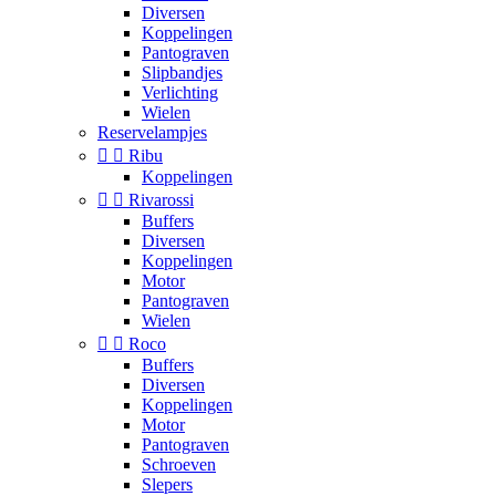
Diversen
Koppelingen
Pantograven
Slipbandjes
Verlichting
Wielen
Reservelampjes


Ribu
Koppelingen


Rivarossi
Buffers
Diversen
Koppelingen
Motor
Pantograven
Wielen


Roco
Buffers
Diversen
Koppelingen
Motor
Pantograven
Schroeven
Slepers