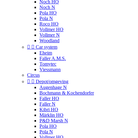
Noch HO
Noch N
Pola HO
Pola N
Roco HO
Vollmer HO
Vollmer N
Woodland


Car system
Eheim
Faller A.M.S.
Tomytec
Viessmann
Circus


Depot/omgeving
Augenhage N
Bochmann & Kochendorfer
Faller HO
Faller N
Kibri HO
Märklin HO
P&D Marsh N
Pola HO
Pola N
Vollmer HO