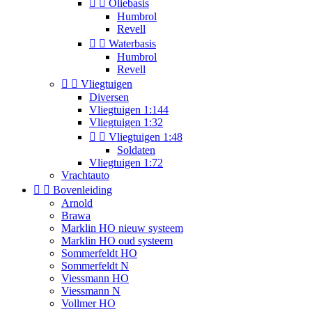


Oliebasis
Humbrol
Revell


Waterbasis
Humbrol
Revell


Vliegtuigen
Diversen
Vliegtuigen 1:144
Vliegtuigen 1:32


Vliegtuigen 1:48
Soldaten
Vliegtuigen 1:72
Vrachtauto


Bovenleiding
Arnold
Brawa
Marklin HO nieuw systeem
Marklin HO oud systeem
Sommerfeldt HO
Sommerfeldt N
Viessmann HO
Viessmann N
Vollmer HO