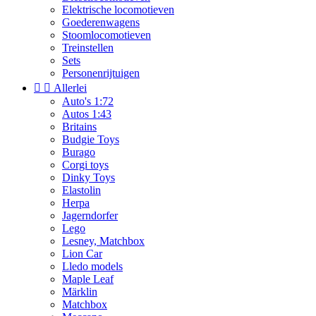
Elektrische locomotieven
Goederenwagens
Stoomlocomotieven
Treinstellen
Sets
Personenrijtuigen


Allerlei
Auto's 1:72
Autos 1:43
Britains
Budgie Toys
Burago
Corgi toys
Dinky Toys
Elastolin
Herpa
Jagerndorfer
Lego
Lesney, Matchbox
Lion Car
Lledo models
Maple Leaf
Märklin
Matchbox