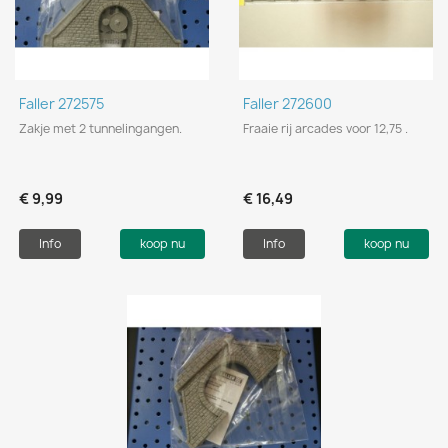
Faller 272575
Faller 272600
Zakje met 2 tunnelingangen.
Fraaie rij arcades voor 12,75 .
€ 9,99
€ 16,49
Info
koop nu
Info
koop nu