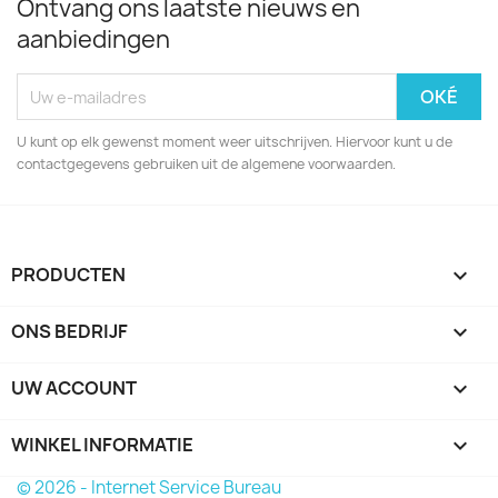
Ontvang ons laatste nieuws en
aanbiedingen
U kunt op elk gewenst moment weer uitschrijven. Hiervoor kunt u de
contactgegevens gebruiken uit de algemene voorwaarden.
PRODUCTEN

ONS BEDRIJF

UW ACCOUNT

WINKEL INFORMATIE
keyboard_arrow_down
© 2026 - Internet Service Bureau