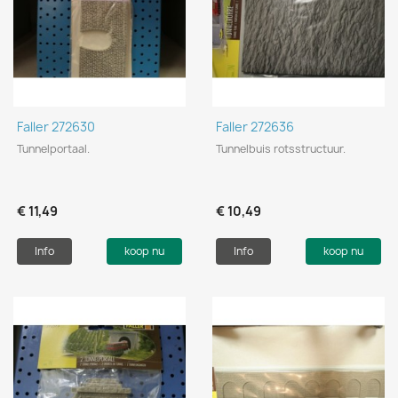
Faller 272630
Faller 272636
Tunnelportaal.
Tunnelbuis rotsstructuur.
€ 11,49
€ 10,49
Info
koop nu
Info
koop nu