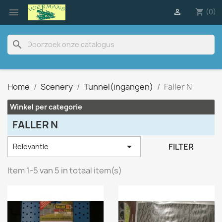

(0)

shopping_cart
search
Home
Scenery
Tunnel(ingangen)
Faller N
Winkel per categorie
FALLER N

FILTER
Relevantie
Item 1-5 van 5 in totaal item(s)