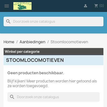

(0)

shopping_cart
search
Home
Aanbiedingen
Stoomlocomotieven
Winkel per categorie
STOOMLOCOMOTIEVEN
Geen producten beschikbaar.
Blijf kijken! Meer producten worden hier getoond als
ze worden toegevoegd.
search