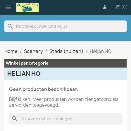

(0)

shopping_cart
search
Home
Scenery
Stads (huizen)
Heljan HO
Winkel per categorie
HELJAN HO
Geen producten beschikbaar.
Blijf kijken! Meer producten worden hier getoond als
ze worden toegevoegd.
search