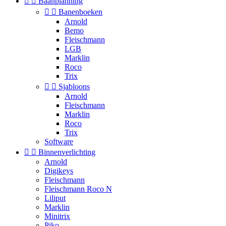


Baanplanning


Banenboeken
Arnold
Bemo
Fleischmann
LGB
Marklin
Roco
Trix


Sjabloons
Arnold
Fleischmann
Marklin
Roco
Trix
Software


Binnenverlichting
Arnold
Digikeys
Fleischmann
Fleischmann Roco N
Liliput
Marklin
Minitrix
Piko