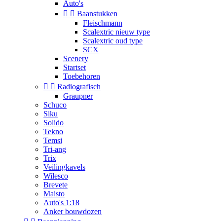
Auto's


Baanstukken
Fleischmann
Scalextric nieuw type
Scalextric oud type
SCX
Scenery
Startset
Toebehoren


Radiografisch
Graupner
Schuco
Siku
Solido
Tekno
Temsi
Tri-ang
Trix
Veilingkavels
Wilesco
Brevete
Maisto
Auto's 1:18
Anker bouwdozen