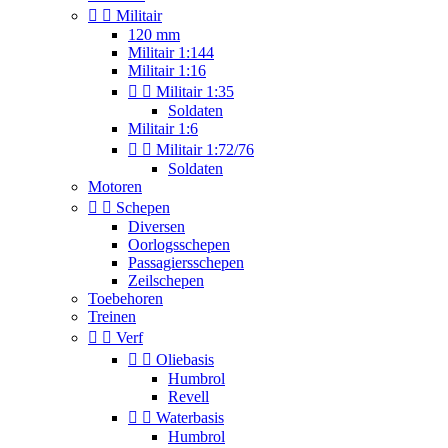


Militair
120 mm
Militair 1:144
Militair 1:16


Militair 1:35
Soldaten
Militair 1:6


Militair 1:72/76
Soldaten
Motoren


Schepen
Diversen
Oorlogsschepen
Passagiersschepen
Zeilschepen
Toebehoren
Treinen


Verf


Oliebasis
Humbrol
Revell


Waterbasis
Humbrol