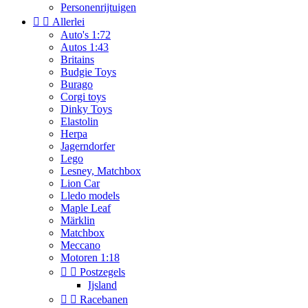
Personenrijtuigen


Allerlei
Auto's 1:72
Autos 1:43
Britains
Budgie Toys
Burago
Corgi toys
Dinky Toys
Elastolin
Herpa
Jagerndorfer
Lego
Lesney, Matchbox
Lion Car
Lledo models
Maple Leaf
Märklin
Matchbox
Meccano
Motoren 1:18


Postzegels
Ijsland


Racebanen