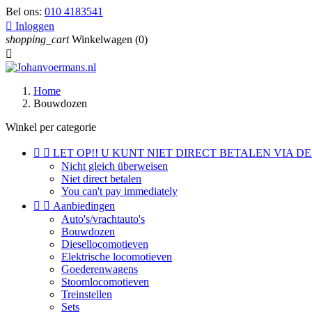
Bel ons:
010 4183541

Inloggen
shopping_cart
Winkelwagen
(0)

Home
Bouwdozen
Winkel per categorie


LET OP!! U KUNT NIET DIRECT BETALEN VIA DE
Nicht gleich überweisen
Niet direct betalen
You can't pay immediately


Aanbiedingen
Auto's/vrachtauto's
Bouwdozen
Diesellocomotieven
Elektrische locomotieven
Goederenwagens
Stoomlocomotieven
Treinstellen
Sets