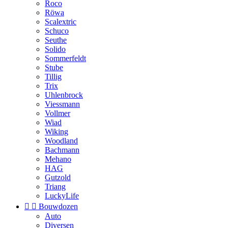
Roco
Röwa
Scalextric
Schuco
Seuthe
Solido
Sommerfeldt
Stube
Tillig
Trix
Uhlenbrock
Viessmann
Vollmer
Wiad
Wiking
Woodland
Bachmann
Mehano
HAG
Gutzold
Triang
LuckyLife


Bouwdozen
Auto
Diversen