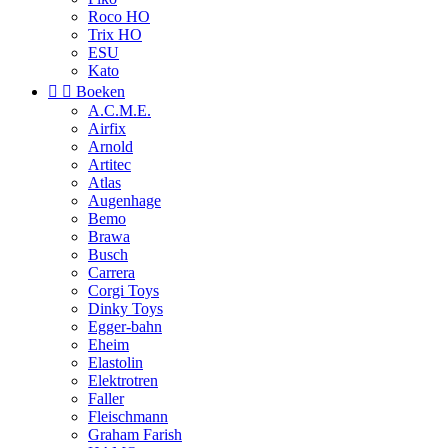
Roco HO
Trix HO
ESU
Kato


Boeken
A.C.M.E.
Airfix
Arnold
Artitec
Atlas
Augenhage
Bemo
Brawa
Busch
Carrera
Corgi Toys
Dinky Toys
Egger-bahn
Eheim
Elastolin
Elektrotren
Faller
Fleischmann
Graham Farish