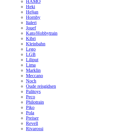
HAMO
Heki
Heljan
Hornby
Italeri
Jouef
Kato/Hobbytrain
Kibri
Kleinbahn
Lego
LGB
Liliput
Lima
Marklin
Meccano
Noch
Oude reisgidsen
Palitoys
Peco
Philotrain
Piko
Pola
Preiser
Revell
Rivarossi