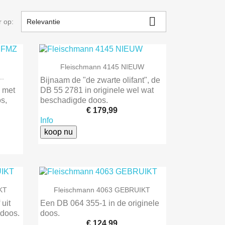

r op:
Relevantie

Snel bekijken
Fleischmann 4145 NIEUW
..
Bijnaam de "de zwarte olifant", de
 met
DB 55 2781 in originele wel wat
s,
beschadigde doos.
€ 179,99
Info
koop nu

Snel bekijken
KT
Fleischmann 4063 GEBRUIKT
uit
Een DB 064 355-1 in de originele
 doos.
doos.
€ 124,99