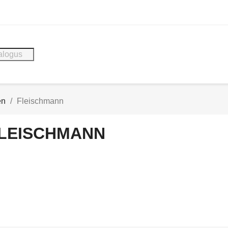
en
Fleischmann
LEISCHMANN
N VIA DE WEBSITE, U ONTVANGT ALTIJD EEN MAIL VAN MI