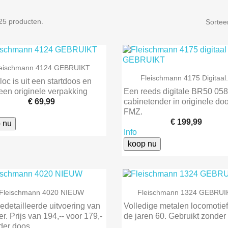
 25 producten.
Sortee

Snel bekijken
leischmann 4124 GEBRUIKT

Snel bekijken
Fleischmann 4175 Digitaal.
oc is uit een startdoos en
een originele verpakking
Een reeds digitale BR50 058
€ 69,99
cabinetender in originele doo
FMZ.
€ 199,99
 nu
Info
koop nu


Snel bekijken
Snel bekijken
Fleischmann 4020 NIEUW
Fleischmann 1324 GEBRUI
edetailleerde uitvoering van
Volledige metalen locomotief 
r. Prijs van 194,-- voor 179,-
de jaren 60. Gebruikt zonder
der doos.