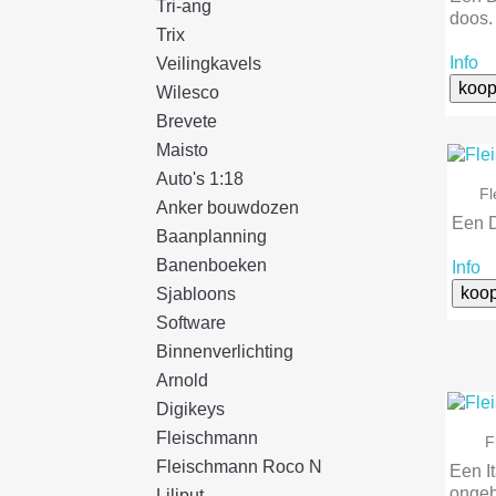
Tri-ang
doos.
Trix
Info
Veilingkavels
koop
Wilesco
Brevete
Maisto
Auto's 1:18
F
Anker bouwdozen
Een 
Baanplanning
Banenboeken
Info
koo
Sjabloons
Software
Binnenverlichting
Arnold
Digikeys
Fleischmann
F
Fleischmann Roco N
Een I
ongeb
Liliput