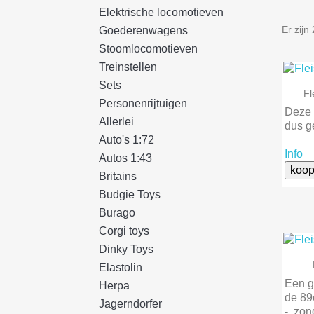
Elektrische locomotieven
Er zijn
Goederenwagens
Stoomlocomotieven
Treinstellen
Sets
F
Personenrijtuigen
Deze l
Allerlei
dus g
Auto's 1:72
Info
Autos 1:43
koop
Britains
Budgie Toys
Burago
Corgi toys
Dinky Toys
Elastolin
Een g
Herpa
de 89e
Jagerndorfer
-. zon