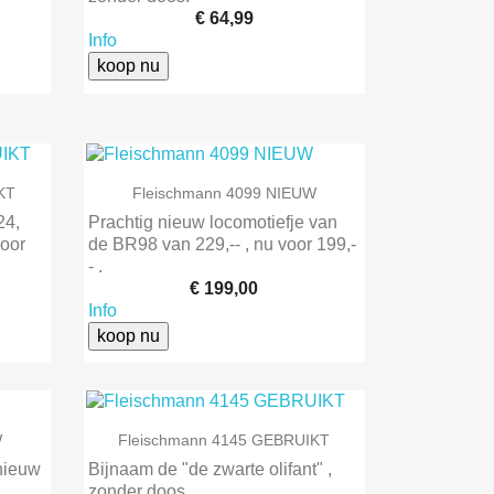
€ 64,99
Info
koop nu

Snel bekijken
KT
Fleischmann 4099 NIEUW
24,
Prachtig nieuw locomotiefje van
voor
de BR98 van 229,-- , nu voor 199,-
- .
€ 199,00
Info
koop nu

Snel bekijken
W
Fleischmann 4145 GEBRUIKT
nieuw
Bijnaam de "de zwarte olifant" ,
zonder doos