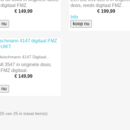
 digitaal FMZ.
doos, reeds digitaal FMZ .
€ 149,99
€ 199,99
Info
 nu
koop nu

Snel bekijken
leischmann 4147 Digitaal...
8 3547 in originele doos,
 FMZ digitaal.
€ 149,99
 nu
25 van 25 in totaal item(s)