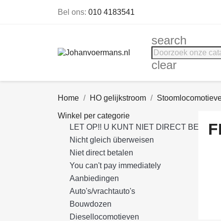
Bel ons:
010 4183541
search
clear
Home
HO gelijkstroom
Stoomlocomotiev
Winkel per categorie
F
LET OP!! U KUNT NIET DIRECT BETALE
Nicht gleich überweisen
Niet direct betalen
You can't pay immediately
Aanbiedingen
Auto's/vrachtauto's
Bouwdozen
Diesellocomotieven