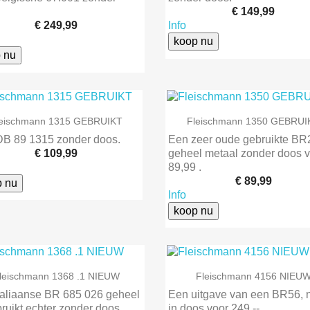
€ 149,99
€ 249,99
Info
koop nu
 nu


Snel bekijken
Snel bekijken
leischmann 1315 GEBRUIKT
Fleischmann 1350 GEBRUI
DB 89 1315 zonder doos.
Een zeer oude gebruikte BR
€ 109,99
geheel metaal zonder doos 
89,99 .
€ 89,99
p nu
Info
koop nu


Snel bekijken
Snel bekijken
leischmann 1368 .1 NIEUW
Fleischmann 4156 NIEU
taliaanse BR 685 026 geheel
Een uitgave van een BR56, 
ruikt echter zonder doos.
in doos voor 249,-- .