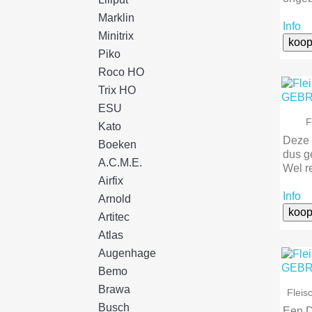
Marklin
Info
Minitrix
koop
Piko
Roco HO
Trix HO
ESU
F
Kato
Deze l
Boeken
dus g
A.C.M.E.
Wel r
Airfix
Info
Arnold
koop
Artitec
Atlas
Augenhage
Bemo
Brawa
Flei
Busch
Een D