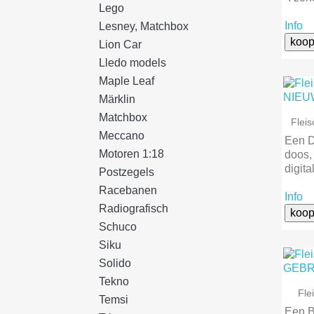
Lego
Info
Lesney, Matchbox
koop
Lion Car
Lledo models
Maple Leaf
Märklin
Matchbox
Flei
Meccano
Een D
Motoren 1:18
doos,
digit
Postzegels
Racebanen
Info
Radiografisch
koop
Schuco
Siku
Solido
Tekno
Fl
Temsi
Een B