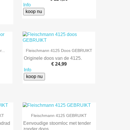
Info
koop nu

Snel bekijken
...
Fleischmann 4125 Doos GEBRUIKT
Originele doos van de 4125.
€ 24,99
Info
koop nu

Snel bekijken
KT
Fleischmann 4125 GEBRUIKT
drad
Eenvoudige stoomloc met tender
zonder doos.