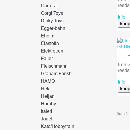
reeds
Carrera
Corgi Toys
Info
Dinky Toys
koop
Egger-bahn
Eheim
Elastolin
Elektrotren
F
Faller
Een G
Fleischmann
reeds
Graham Farish
HAMO
Info
Heki
koop
Heljan
Hornby
Italeri
Item 1-
Jouef
Kato/Hobbytrain