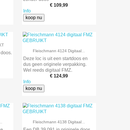
€ 109,99
Info
koop nu
KT

Snel bekijken
Fleischmann 4124 Digitaal...
doos.
Deze loc is uit een startdoos en
dus geen originele verpakking.
Wel reeds digitaal FMZ.
€ 124,99
Info
koop nu

Snel bekijken
..
Fleischmann 4138 Digitaal...
le
Een DB 39 091 in originele doos,