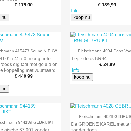
€ 179,00
€ 189,99
Info
 nu
koop nu


Snel bekijken
Snel bekijken
schmann 415473 Sound NIEUW
Fleischmann 4094 Doos Voor
B 055 455-0 in originele
Lege doos BR94.
 reeds digitaal met geluid en
€ 24,99
ale koppeling met vuurhaard.
Info
€ 449,99
koop nu
 nu

Snel bekijken
Fleischmann 4028 GEBRUI

Snel bekijken
eischmann 944139 GEBRUIKT
De GROENE KAREL met tan
elgische 67.001 zonder
zonder doos.