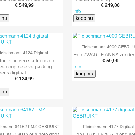
€ 549,99
€ 249,00
Info
 nu
koop nu

Snel bekijken
Fleischmann 4000 GEBRUI

Snel bekijken
leischmann 4124 Digitaal...
Een ZWARTE ANNA zonder 
oc is uit een startdoos en
€ 59,99
een originele verpakking.
Info
eeds digitaal.
koop nu
€ 124,99
 nu


Snel bekijken
Snel bekijken
schmann 64162 FMZ GEBRUIKT
Fleischmann 4177 Digitaal.
B 38 3080 in originele doos,
Een DB 051 628-6 in origine