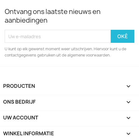
Ontvang ons laatste nieuws en
aanbiedingen
U kunt op elk gewenst moment weer uitschrijven. Hiervoor kunt u de
contactgegevens gebruiken uit de algemene voorwaarden.
PRODUCTEN

ONS BEDRIJF

UW ACCOUNT

WINKEL INFORMATIE
keyboard_arrow_down