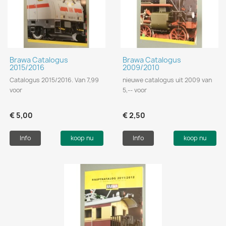
Brawa Catalogus
Brawa Catalogus
2015/2016
2009/2010
Catalogus 2015/2016. Van 7,99
nieuwe catalogus uit 2009 van
voor
5,-- voor
€ 5,00
€ 2,50
Info
koop nu
Info
koop nu