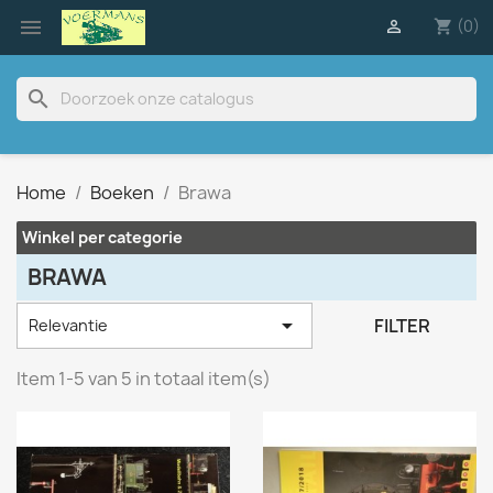

(0)

shopping_cart
search
Home
Boeken
Brawa
Winkel per categorie
BRAWA

FILTER
Relevantie
Item 1-5 van 5 in totaal item(s)