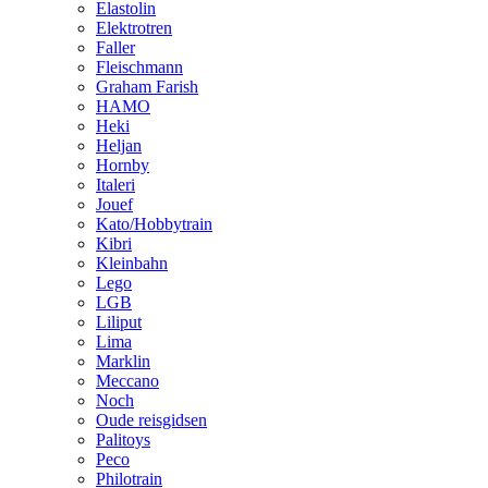
Elastolin
Elektrotren
Faller
Fleischmann
Graham Farish
HAMO
Heki
Heljan
Hornby
Italeri
Jouef
Kato/Hobbytrain
Kibri
Kleinbahn
Lego
LGB
Liliput
Lima
Marklin
Meccano
Noch
Oude reisgidsen
Palitoys
Peco
Philotrain