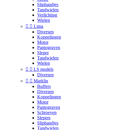
Slipbandjes
Tandwielen
Verlichting
Wielen


Lima
Diversen
Koppelingen
Motor
Pantograven
Sleper
Tandwielen
Wielen


LS models
Diversen


Marklin
Buffers
Diversen
Koppelingen
Motor
Pantograven
Schroeven
Slepers
Slipbandjes
Tandwielen