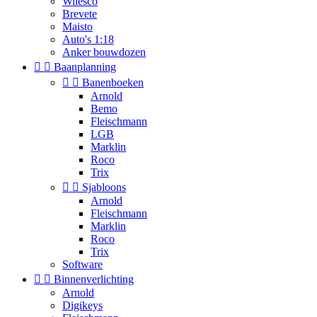
Wilesco
Brevete
Maisto
Auto's 1:18
Anker bouwdozen


Baanplanning


Banenboeken
Arnold
Bemo
Fleischmann
LGB
Marklin
Roco
Trix


Sjabloons
Arnold
Fleischmann
Marklin
Roco
Trix
Software


Binnenverlichting
Arnold
Digikeys