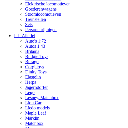
Elektrische locomotieven
Goederenwagens
Stoomlocomotieven
Treinstellen
Sets
Personenrijtuigen


Allerlei
Auto's 1:72
Autos 1:43
Britains
Budgie Toys
Burago
Corgi toys
Dinky Toys
Elastolin
Herpa
Jagerndorfer
Lego
Lesney, Matchbox
Lion Car
Lledo models
Maple Leaf
Märklin
Matchbox