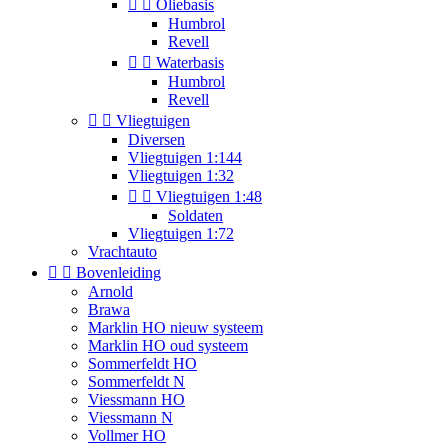


Oliebasis
Humbrol
Revell


Waterbasis
Humbrol
Revell


Vliegtuigen
Diversen
Vliegtuigen 1:144
Vliegtuigen 1:32


Vliegtuigen 1:48
Soldaten
Vliegtuigen 1:72
Vrachtauto


Bovenleiding
Arnold
Brawa
Marklin HO nieuw systeem
Marklin HO oud systeem
Sommerfeldt HO
Sommerfeldt N
Viessmann HO
Viessmann N
Vollmer HO