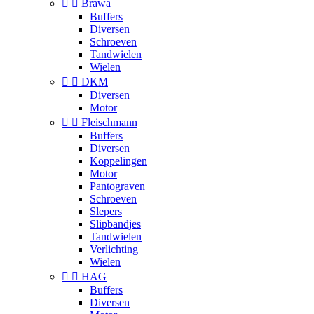


Brawa
Buffers
Diversen
Schroeven
Tandwielen
Wielen


DKM
Diversen
Motor


Fleischmann
Buffers
Diversen
Koppelingen
Motor
Pantograven
Schroeven
Slepers
Slipbandjes
Tandwielen
Verlichting
Wielen


HAG
Buffers
Diversen