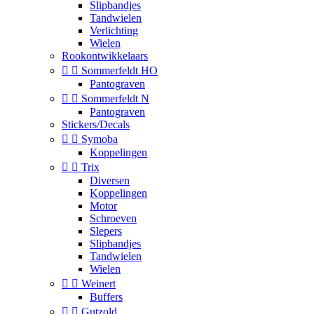
Slipbandjes
Tandwielen
Verlichting
Wielen
Rookontwikkelaars


Sommerfeldt HO
Pantograven


Sommerfeldt N
Pantograven
Stickers/Decals


Symoba
Koppelingen


Trix
Diversen
Koppelingen
Motor
Schroeven
Slepers
Slipbandjes
Tandwielen
Wielen


Weinert
Buffers


Gutzold