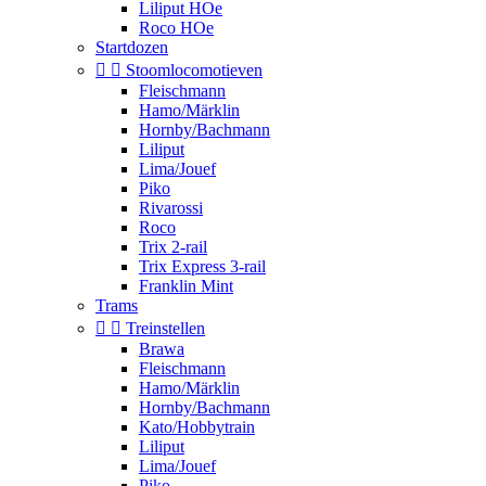
Liliput HOe
Roco HOe
Startdozen


Stoomlocomotieven
Fleischmann
Hamo/Märklin
Hornby/Bachmann
Liliput
Lima/Jouef
Piko
Rivarossi
Roco
Trix 2-rail
Trix Express 3-rail
Franklin Mint
Trams


Treinstellen
Brawa
Fleischmann
Hamo/Märklin
Hornby/Bachmann
Kato/Hobbytrain
Liliput
Lima/Jouef
Piko