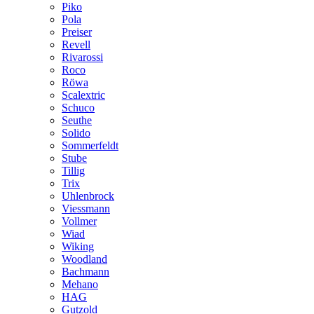
Piko
Pola
Preiser
Revell
Rivarossi
Roco
Röwa
Scalextric
Schuco
Seuthe
Solido
Sommerfeldt
Stube
Tillig
Trix
Uhlenbrock
Viessmann
Vollmer
Wiad
Wiking
Woodland
Bachmann
Mehano
HAG
Gutzold