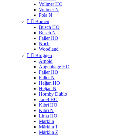
Vollmer HO
Vollmer N
Pola N


Bomen
Busch HO
Busch N
Faller HO
Noch
Woodland


Bruggen
Arnold
Augenhage HO
Faller HO
Faller N
Heljan HO
Heljan N
Hornby Dublo
Jouef HO
Kibri HO
Kibri N
Lima HO
Märklin
Märklin 1
Märklin Z