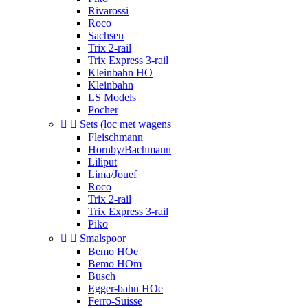
Rivarossi
Roco
Sachsen
Trix 2-rail
Trix Express 3-rail
Kleinbahn HO
Kleinbahn
LS Models
Pocher


Sets (loc met wagens
Fleischmann
Hornby/Bachmann
Liliput
Lima/Jouef
Roco
Trix 2-rail
Trix Express 3-rail
Piko


Smalspoor
Bemo HOe
Bemo HOm
Busch
Egger-bahn HOe
Ferro-Suisse