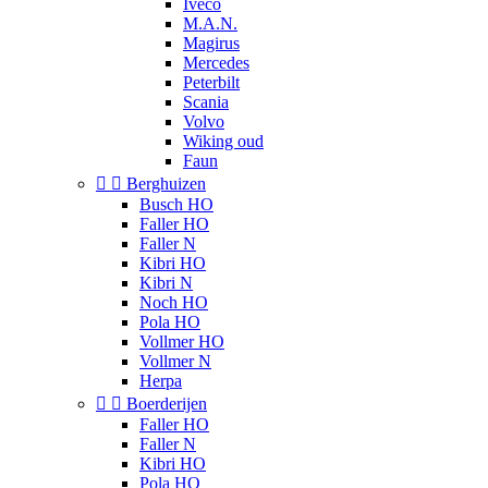
Iveco
M.A.N.
Magirus
Mercedes
Peterbilt
Scania
Volvo
Wiking oud
Faun


Berghuizen
Busch HO
Faller HO
Faller N
Kibri HO
Kibri N
Noch HO
Pola HO
Vollmer HO
Vollmer N
Herpa


Boerderijen
Faller HO
Faller N
Kibri HO
Pola HO