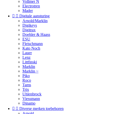
Vollmer N
Electrotren
Mader


Digitale aansturing
Arnold/Marklin
Digikeys
Digitrax
Doehler & Haass
ESU
Fleischmann
Kato Noch
Lauer
Lenz
Littfinski
Marklin
Marklin ~
Piko
Roco
Tams
Trix
Uhlenbrock
Viessmann
Dinamo


Diverse merken toebehoren
Arnold