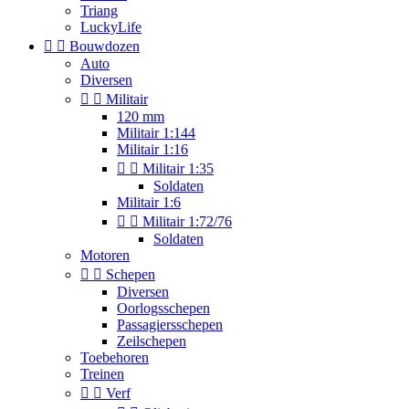
Triang
LuckyLife


Bouwdozen
Auto
Diversen


Militair
120 mm
Militair 1:144
Militair 1:16


Militair 1:35
Soldaten
Militair 1:6


Militair 1:72/76
Soldaten
Motoren


Schepen
Diversen
Oorlogsschepen
Passagiersschepen
Zeilschepen
Toebehoren
Treinen


Verf