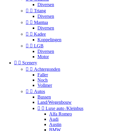
Diversen


Triang
Diversen


Mantua
Diversen


Kadee
Koppelingen


LGB
Diversen
Motor


Scenery


Achtergonden
Faller
Noch
Vollmer


Autos
Bussen
Land/Wegenbouw


Luxe auto /Kleinbus
Alfa Romeo
Audi
Austin
BMW