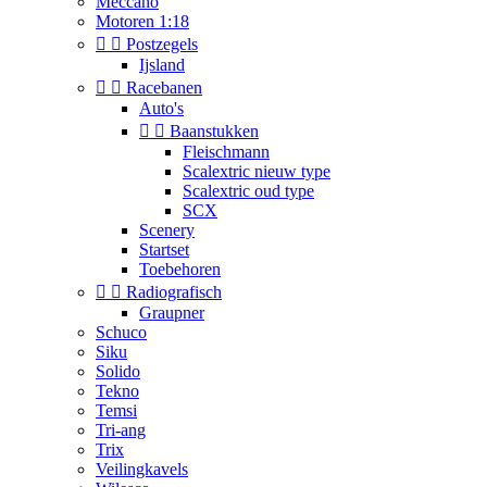
Meccano
Motoren 1:18


Postzegels
Ijsland


Racebanen
Auto's


Baanstukken
Fleischmann
Scalextric nieuw type
Scalextric oud type
SCX
Scenery
Startset
Toebehoren


Radiografisch
Graupner
Schuco
Siku
Solido
Tekno
Temsi
Tri-ang
Trix
Veilingkavels