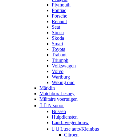
Plymouth
Pontiac
Porsche
Renault
Seat
Simca
Skoda
Smart
Toyota
Trabant
Triumph
Volkswagen
Volvo
Wartburg
Wiking oud
Märklin
Matchbox Lesney
Militaire voertuigen


N spoor
Bussen
Hulpdiensten
Land- wegenbouw


Luxe auto/Kleinbus
Citroen