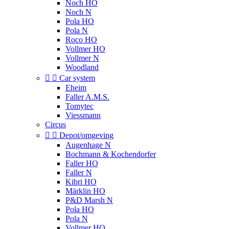
Noch HO
Noch N
Pola HO
Pola N
Roco HO
Vollmer HO
Vollmer N
Woodland


Car system
Eheim
Faller A.M.S.
Tomytec
Viessmann
Circus


Depot/omgeving
Augenhage N
Bochmann & Kochendorfer
Faller HO
Faller N
Kibri HO
Märklin HO
P&D Marsh N
Pola HO
Pola N
Vollmer HO