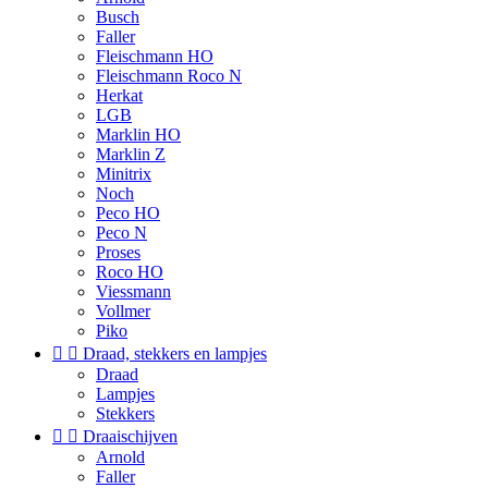
Busch
Faller
Fleischmann HO
Fleischmann Roco N
Herkat
LGB
Marklin HO
Marklin Z
Minitrix
Noch
Peco HO
Peco N
Proses
Roco HO
Viessmann
Vollmer
Piko


Draad, stekkers en lampjes
Draad
Lampjes
Stekkers


Draaischijven
Arnold
Faller