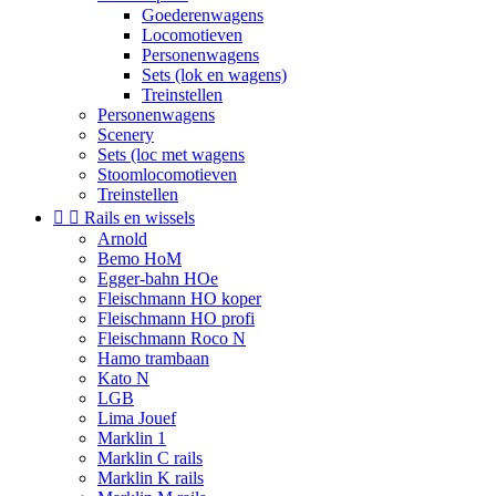
Goederenwagens
Locomotieven
Personenwagens
Sets (lok en wagens)
Treinstellen
Personenwagens
Scenery
Sets (loc met wagens
Stoomlocomotieven
Treinstellen


Rails en wissels
Arnold
Bemo HoM
Egger-bahn HOe
Fleischmann HO koper
Fleischmann HO profi
Fleischmann Roco N
Hamo trambaan
Kato N
LGB
Lima Jouef
Marklin 1
Marklin C rails
Marklin K rails