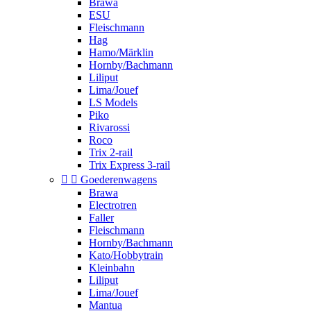
Brawa
ESU
Fleischmann
Hag
Hamo/Märklin
Hornby/Bachmann
Liliput
Lima/Jouef
LS Models
Piko
Rivarossi
Roco
Trix 2-rail
Trix Express 3-rail


Goederenwagens
Brawa
Electrotren
Faller
Fleischmann
Hornby/Bachmann
Kato/Hobbytrain
Kleinbahn
Liliput
Lima/Jouef
Mantua