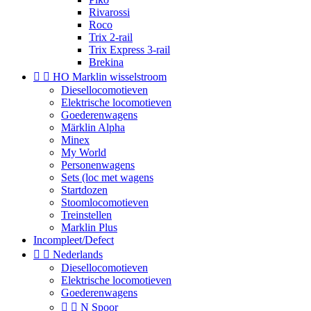
Rivarossi
Roco
Trix 2-rail
Trix Express 3-rail
Brekina


HO Marklin wisselstroom
Diesellocomotieven
Elektrische locomotieven
Goederenwagens
Märklin Alpha
Minex
My World
Personenwagens
Sets (loc met wagens
Startdozen
Stoomlocomotieven
Treinstellen
Marklin Plus
Incompleet/Defect


Nederlands
Diesellocomotieven
Elektrische locomotieven
Goederenwagens


N Spoor