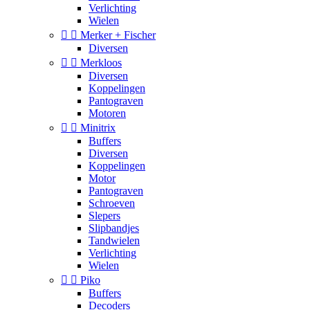
Verlichting
Wielen


Merker + Fischer
Diversen


Merkloos
Diversen
Koppelingen
Pantograven
Motoren


Minitrix
Buffers
Diversen
Koppelingen
Motor
Pantograven
Schroeven
Slepers
Slipbandjes
Tandwielen
Verlichting
Wielen


Piko
Buffers
Decoders