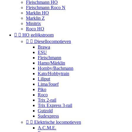
Fleischmann HO
Fleischmann Roco N
Marklin HO
Marklin Z
Minitrix
Roco HO


HO gelijkstroom


Diesellocomotieven
Brawa
ESU
Fleischmann
Hamo/Märklin
Hornby/Bachmann
Kato/Hobbytrain
Liliput
Lima/Jouef
Piko
Roco
Trix 2-rail
Trix Express 3-rail
Gutzold
Sudexpress


Elektrische locomotieven
A.C.M.E.