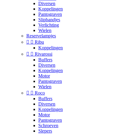
Diversen
Koppelingen
Pantograven
Slipbandjes
Verlichting
Wielen
Reservelampjes


Ribu
Koppelingen


Rivarossi
Buffers
Diversen
Koppelingen
Motor
Pantograven
Wielen


Roco
Buffers
Diversen
Koppelingen
Motor
Pantograven
Schroeven
Slepers