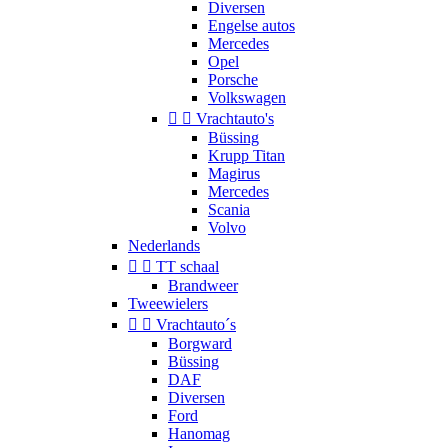
Diversen
Engelse autos
Mercedes
Opel
Porsche
Volkswagen


Vrachtauto's
Büssing
Krupp Titan
Magirus
Mercedes
Scania
Volvo
Nederlands


TT schaal
Brandweer
Tweewielers


Vrachtauto´s
Borgward
Büssing
DAF
Diversen
Ford
Hanomag