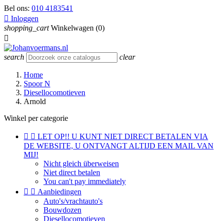
Bel ons:
010 4183541

Inloggen
shopping_cart
Winkelwagen
(0)

search
clear
Home
Spoor N
Diesellocomotieven
Arnold
Winkel per categorie


LET OP!! U KUNT NIET DIRECT BETALEN VIA
DE WEBSITE, U ONTVANGT ALTIJD EEN MAIL VAN
MIJ!
Nicht gleich überweisen
Niet direct betalen
You can't pay immediately


Aanbiedingen
Auto's/vrachtauto's
Bouwdozen
Diesellocomotieven