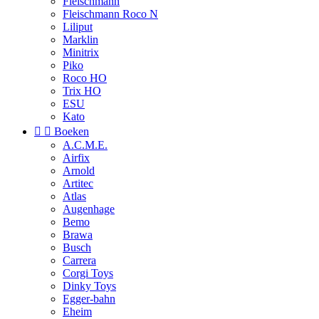
Fleischmann
Fleischmann Roco N
Liliput
Marklin
Minitrix
Piko
Roco HO
Trix HO
ESU
Kato


Boeken
A.C.M.E.
Airfix
Arnold
Artitec
Atlas
Augenhage
Bemo
Brawa
Busch
Carrera
Corgi Toys
Dinky Toys
Egger-bahn
Eheim