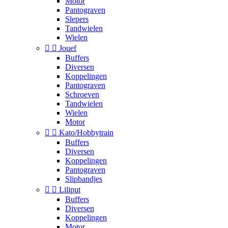
Motor
Pantograven
Slepers
Tandwielen
Wielen


Jouef
Buffers
Diversen
Koppelingen
Pantograven
Schroeven
Tandwielen
Wielen
Motor


Kato/Hobbytrain
Buffers
Diversen
Koppelingen
Pantograven
Slipbandjes


Liliput
Buffers
Diversen
Koppelingen
Motor