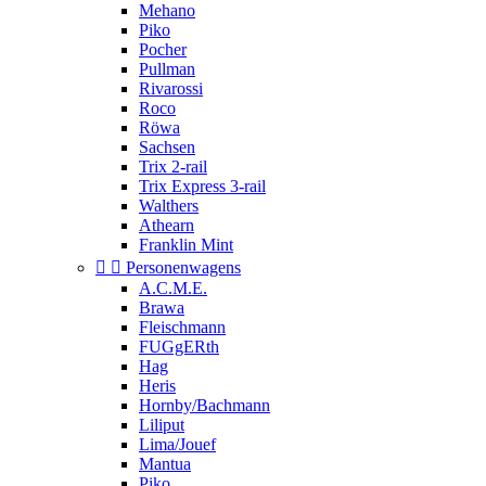
Mehano
Piko
Pocher
Pullman
Rivarossi
Roco
Röwa
Sachsen
Trix 2-rail
Trix Express 3-rail
Walthers
Athearn
Franklin Mint


Personenwagens
A.C.M.E.
Brawa
Fleischmann
FUGgERth
Hag
Heris
Hornby/Bachmann
Liliput
Lima/Jouef
Mantua
Piko