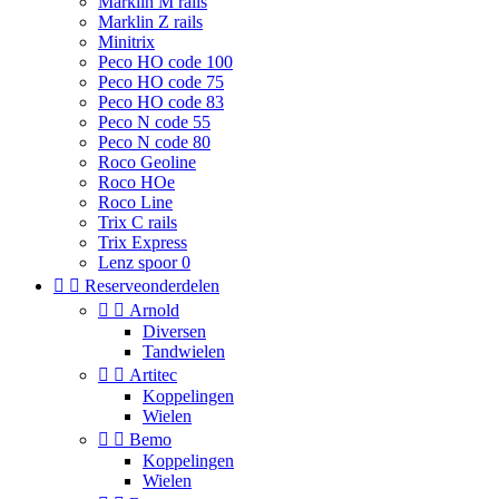
Marklin M rails
Marklin Z rails
Minitrix
Peco HO code 100
Peco HO code 75
Peco HO code 83
Peco N code 55
Peco N code 80
Roco Geoline
Roco HOe
Roco Line
Trix C rails
Trix Express
Lenz spoor 0


Reserveonderdelen


Arnold
Diversen
Tandwielen


Artitec
Koppelingen
Wielen


Bemo
Koppelingen
Wielen