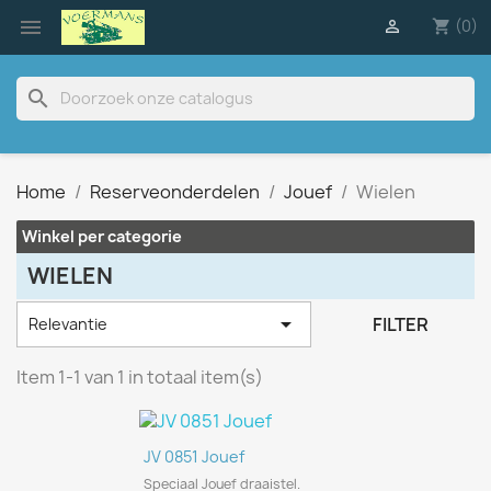

(0)

shopping_cart
search
Home
Reserveonderdelen
Jouef
Wielen
Winkel per categorie
WIELEN

FILTER
Relevantie
Item 1-1 van 1 in totaal item(s)
JV 0851 Jouef
Speciaal Jouef draaistel.