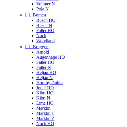
Vollmer N
Pola N


Bomen
Busch HO
Busch N
Faller HO
Noch
Woodland


Bruggen
Arnold
Augenhage HO
Faller HO
Faller N
Heljan HO
Heljan N
Hornby Dublo
Jouef HO
Kibri HO
Kibri N
Lima HO
Märklin
Märklin 1
Märklin Z
Noch HO