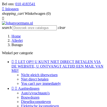
Bel ons:
010 4183541

Inloggen
shopping_cart
Winkelwagen
(0)

search
clear
Home
Allerlei
Burago
Winkel per categorie


LET OP!! U KUNT NIET DIRECT BETALEN VIA
DE WEBSITE, U ONTVANGT ALTIJD EEN MAIL VAN
MIJ!
Nicht gleich überweisen
Niet direct betalen
You can't pay immediately


Aanbiedingen
Auto's/vrachtauto's
Bouwdozen
Diesellocomotieven
Elektrische locomotieven