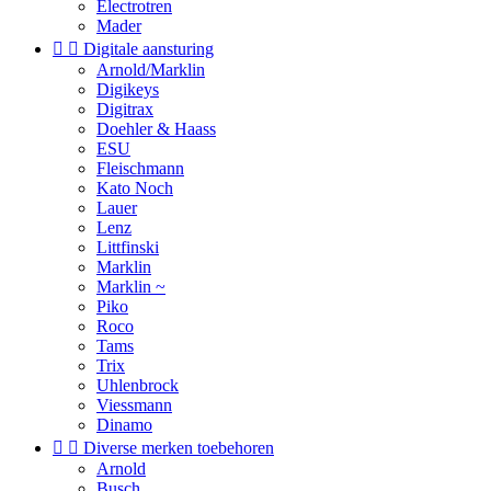
Electrotren
Mader


Digitale aansturing
Arnold/Marklin
Digikeys
Digitrax
Doehler & Haass
ESU
Fleischmann
Kato Noch
Lauer
Lenz
Littfinski
Marklin
Marklin ~
Piko
Roco
Tams
Trix
Uhlenbrock
Viessmann
Dinamo


Diverse merken toebehoren
Arnold
Busch