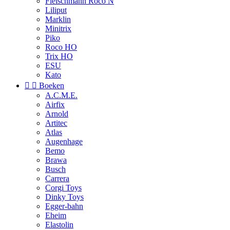
Fleischmann Roco N
Liliput
Marklin
Minitrix
Piko
Roco HO
Trix HO
ESU
Kato


Boeken
A.C.M.E.
Airfix
Arnold
Artitec
Atlas
Augenhage
Bemo
Brawa
Busch
Carrera
Corgi Toys
Dinky Toys
Egger-bahn
Eheim
Elastolin