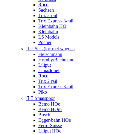
Roco
Sachsen
Trix 2-rail
Trix Express 3-rail
Kleinbahn HO
Kleinbahn
LS Models
Pocher


Sets (loc met wagens
Fleischmann
Hornby/Bachmann
Liliput
Lima/Jouef
Roco
Trix 2-rail
Trix Express 3-rail
Piko


Smalspoor
Bemo HOe
Bemo HOm
Busch
Egger-bahn HOe
Ferro-Suisse
Liliput HOe