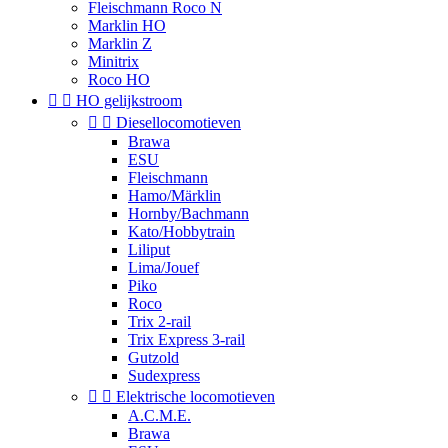
Fleischmann Roco N
Marklin HO
Marklin Z
Minitrix
Roco HO


HO gelijkstroom


Diesellocomotieven
Brawa
ESU
Fleischmann
Hamo/Märklin
Hornby/Bachmann
Kato/Hobbytrain
Liliput
Lima/Jouef
Piko
Roco
Trix 2-rail
Trix Express 3-rail
Gutzold
Sudexpress


Elektrische locomotieven
A.C.M.E.
Brawa