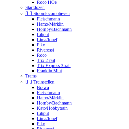
Roco HOe
Startdozen


Stoomlocomotieven
Fleischmann
Hamo/Märklin
Hornby/Bachmann
Liliput
Lima/Jouef
Piko
Rivarossi
Roco
Trix 2-rail
Trix Express 3-rail
Franklin Mint
Trams


Treinstellen
Brawa
Fleischmann
Hamo/Märklin
Hornby/Bachmann
Kato/Hobbytrain
Liliput
Lima/Jouef
Piko
Rivarossi