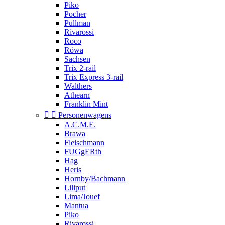
Piko
Pocher
Pullman
Rivarossi
Roco
Röwa
Sachsen
Trix 2-rail
Trix Express 3-rail
Walthers
Athearn
Franklin Mint


Personenwagens
A.C.M.E.
Brawa
Fleischmann
FUGgERth
Hag
Heris
Hornby/Bachmann
Liliput
Lima/Jouef
Mantua
Piko
Rivarossi