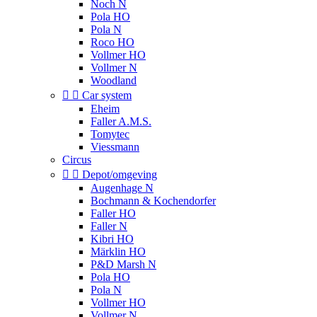
Noch N
Pola HO
Pola N
Roco HO
Vollmer HO
Vollmer N
Woodland


Car system
Eheim
Faller A.M.S.
Tomytec
Viessmann
Circus


Depot/omgeving
Augenhage N
Bochmann & Kochendorfer
Faller HO
Faller N
Kibri HO
Märklin HO
P&D Marsh N
Pola HO
Pola N
Vollmer HO
Vollmer N