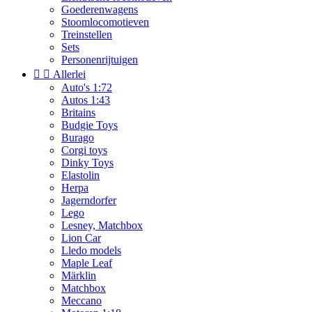
Goederenwagens
Stoomlocomotieven
Treinstellen
Sets
Personenrijtuigen


Allerlei
Auto's 1:72
Autos 1:43
Britains
Budgie Toys
Burago
Corgi toys
Dinky Toys
Elastolin
Herpa
Jagerndorfer
Lego
Lesney, Matchbox
Lion Car
Lledo models
Maple Leaf
Märklin
Matchbox
Meccano