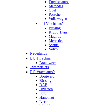
Engelse autos
Mercedes
Opel
Porsche
Volkswagen


Vrachtauto's
Büssing
Krupp Titan
Magirus
Mercedes
Scania
Volvo
Nederlands


TT schaal
Brandweer
Tweewielers


Vrachtauto´s
Borgward
Büssing
DAF
Diversen
Ford
Hanomag
Iveco