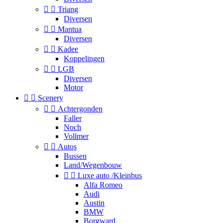


Triang
Diversen


Mantua
Diversen


Kadee
Koppelingen


LGB
Diversen
Motor


Scenery


Achtergonden
Faller
Noch
Vollmer


Autos
Bussen
Land/Wegenbouw


Luxe auto /Kleinbus
Alfa Romeo
Audi
Austin
BMW
Borgward