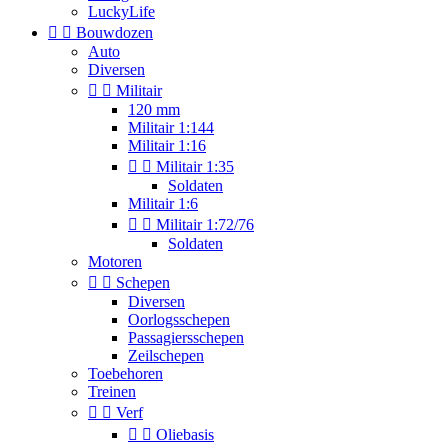
LuckyLife


Bouwdozen
Auto
Diversen


Militair
120 mm
Militair 1:144
Militair 1:16


Militair 1:35
Soldaten
Militair 1:6


Militair 1:72/76
Soldaten
Motoren


Schepen
Diversen
Oorlogsschepen
Passagiersschepen
Zeilschepen
Toebehoren
Treinen


Verf


Oliebasis