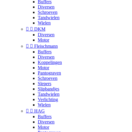
Buffers
Diversen
Schroeven
Tandwielen
Wielen


DKM
Diversen
Motor


Fleischmann
Buffers
Diversen
Koppelingen
Motor
Pantograven
Schroeven
Slepers
Slipbandjes
Tandwielen
Verlichting
Wielen


HAG
Buffers
Diversen
Motor