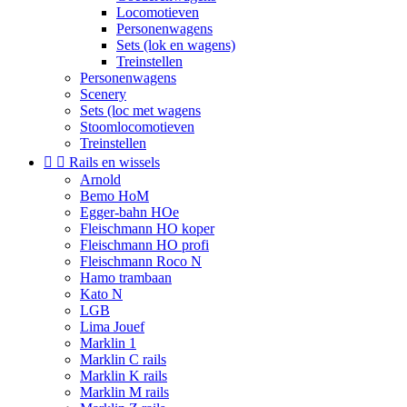
Locomotieven
Personenwagens
Sets (lok en wagens)
Treinstellen
Personenwagens
Scenery
Sets (loc met wagens
Stoomlocomotieven
Treinstellen


Rails en wissels
Arnold
Bemo HoM
Egger-bahn HOe
Fleischmann HO koper
Fleischmann HO profi
Fleischmann Roco N
Hamo trambaan
Kato N
LGB
Lima Jouef
Marklin 1
Marklin C rails
Marklin K rails
Marklin M rails