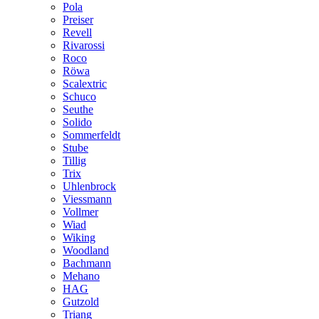
Pola
Preiser
Revell
Rivarossi
Roco
Röwa
Scalextric
Schuco
Seuthe
Solido
Sommerfeldt
Stube
Tillig
Trix
Uhlenbrock
Viessmann
Vollmer
Wiad
Wiking
Woodland
Bachmann
Mehano
HAG
Gutzold
Triang