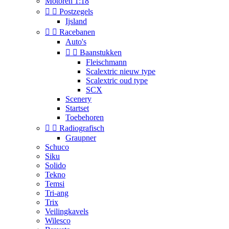
Motoren 1:18


Postzegels
Ijsland


Racebanen
Auto's


Baanstukken
Fleischmann
Scalextric nieuw type
Scalextric oud type
SCX
Scenery
Startset
Toebehoren


Radiografisch
Graupner
Schuco
Siku
Solido
Tekno
Temsi
Tri-ang
Trix
Veilingkavels
Wilesco