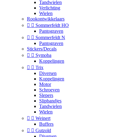
Tandwielen
Verlichting
Wielen
Rookontwikkelaars


Sommerfeldt HO
Pantograven


Sommerfeldt N
Pantograven
Stickers/Decals


Symoba
Koppelingen


Trix
Diversen
Koppelingen
Motor
Schroeven
Slepers
Slipbandjes
Tandwielen
Wielen


Weinert
Buffers


Gutzold
Diversen