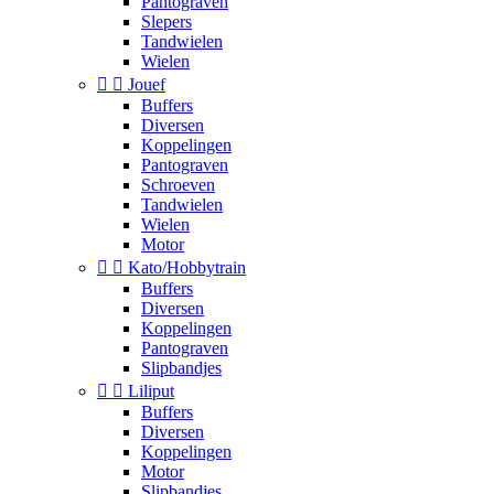
Pantograven
Slepers
Tandwielen
Wielen


Jouef
Buffers
Diversen
Koppelingen
Pantograven
Schroeven
Tandwielen
Wielen
Motor


Kato/Hobbytrain
Buffers
Diversen
Koppelingen
Pantograven
Slipbandjes


Liliput
Buffers
Diversen
Koppelingen
Motor
Slipbandjes