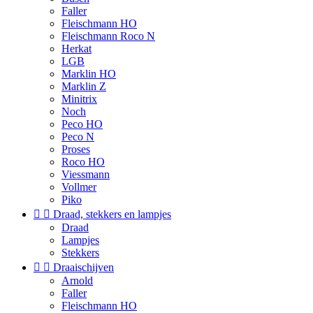
Faller
Fleischmann HO
Fleischmann Roco N
Herkat
LGB
Marklin HO
Marklin Z
Minitrix
Noch
Peco HO
Peco N
Proses
Roco HO
Viessmann
Vollmer
Piko


Draad, stekkers en lampjes
Draad
Lampjes
Stekkers


Draaischijven
Arnold
Faller
Fleischmann HO