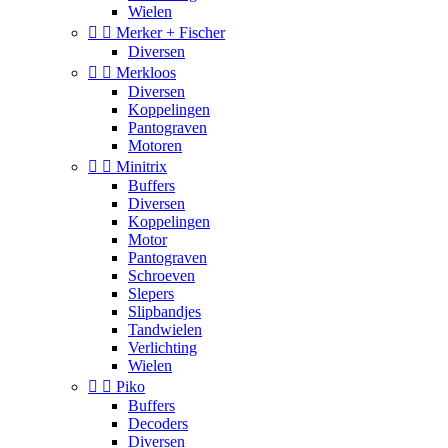
Wielen


Merker + Fischer
Diversen


Merkloos
Diversen
Koppelingen
Pantograven
Motoren


Minitrix
Buffers
Diversen
Koppelingen
Motor
Pantograven
Schroeven
Slepers
Slipbandjes
Tandwielen
Verlichting
Wielen


Piko
Buffers
Decoders
Diversen