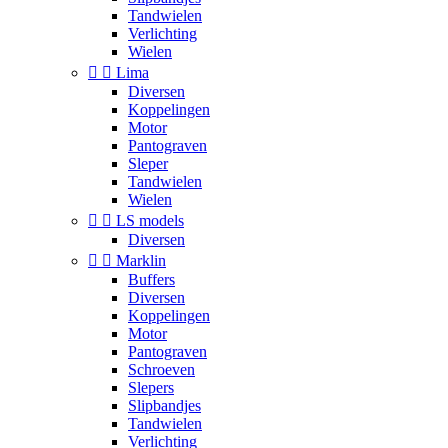
Tandwielen
Verlichting
Wielen


Lima
Diversen
Koppelingen
Motor
Pantograven
Sleper
Tandwielen
Wielen


LS models
Diversen


Marklin
Buffers
Diversen
Koppelingen
Motor
Pantograven
Schroeven
Slepers
Slipbandjes
Tandwielen
Verlichting