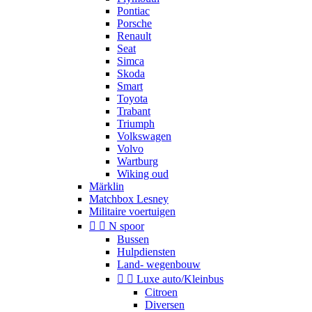
Pontiac
Porsche
Renault
Seat
Simca
Skoda
Smart
Toyota
Trabant
Triumph
Volkswagen
Volvo
Wartburg
Wiking oud
Märklin
Matchbox Lesney
Militaire voertuigen


N spoor
Bussen
Hulpdiensten
Land- wegenbouw


Luxe auto/Kleinbus
Citroen
Diversen