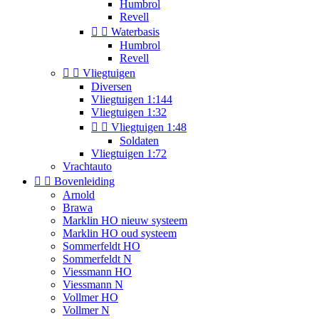
Humbrol
Revell


Waterbasis
Humbrol
Revell


Vliegtuigen
Diversen
Vliegtuigen 1:144
Vliegtuigen 1:32


Vliegtuigen 1:48
Soldaten
Vliegtuigen 1:72
Vrachtauto


Bovenleiding
Arnold
Brawa
Marklin HO nieuw systeem
Marklin HO oud systeem
Sommerfeldt HO
Sommerfeldt N
Viessmann HO
Viessmann N
Vollmer HO
Vollmer N