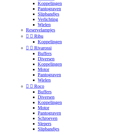
Koppelingen
Pantograven
Slipbandjes
Verlichting
Wielen
Reservelampjes


Ribu
Koppelingen


Rivarossi
Buffers
Diversen
Koppelingen
Motor
Pantograven
Wielen


Roco
Buffers
Diversen
Koppelingen
Motor
Pantograven
Schroeven
Slepers
Slipbandjes