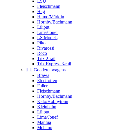
ESU
Fleischmann
Hag
Hamo/Märklin
Hornby/Bachmann
Liliput
Lima/Jouef
LS Models
Piko
Rivarossi
Roco
Trix 2-rail
Trix Express 3-rail


Goederenwagens
Brawa
Electrotren
Faller
Fleischmann
Hornby/Bachmann
Kato/Hobbytrain
Kleinbahn
Liliput
Lima/Jouef
Mantua
Mehano