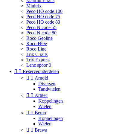
Marklin Z rails
Minitrix
Peco HO code 100
Peco HO code 75
Peco HO code 83
Peco N code 55
Peco N code 80
Roco Geoline
Roco HOe
Roco Line
Trix C rails
Trix Express
Lenz spoor 0


Reserveonderdelen


Arnold
Diversen
Tandwielen


Artitec
Koppelingen
Wielen


Bemo
Koppelingen
Wielen


Brawa