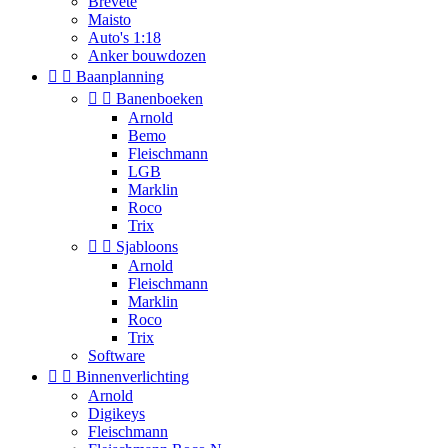
Brevete
Maisto
Auto's 1:18
Anker bouwdozen


Baanplanning


Banenboeken
Arnold
Bemo
Fleischmann
LGB
Marklin
Roco
Trix


Sjabloons
Arnold
Fleischmann
Marklin
Roco
Trix
Software


Binnenverlichting
Arnold
Digikeys
Fleischmann