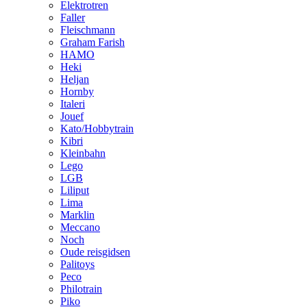
Elektrotren
Faller
Fleischmann
Graham Farish
HAMO
Heki
Heljan
Hornby
Italeri
Jouef
Kato/Hobbytrain
Kibri
Kleinbahn
Lego
LGB
Liliput
Lima
Marklin
Meccano
Noch
Oude reisgidsen
Palitoys
Peco
Philotrain
Piko