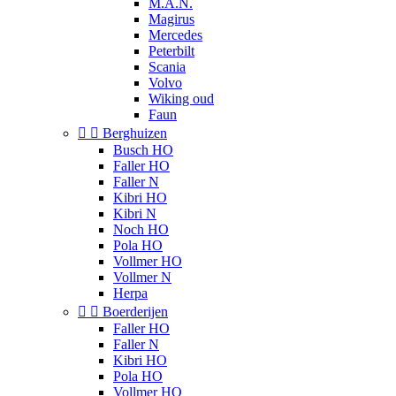
M.A.N.
Magirus
Mercedes
Peterbilt
Scania
Volvo
Wiking oud
Faun


Berghuizen
Busch HO
Faller HO
Faller N
Kibri HO
Kibri N
Noch HO
Pola HO
Vollmer HO
Vollmer N
Herpa


Boerderijen
Faller HO
Faller N
Kibri HO
Pola HO
Vollmer HO