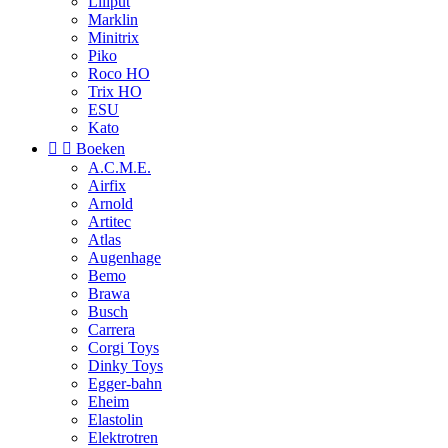
Liliput
Marklin
Minitrix
Piko
Roco HO
Trix HO
ESU
Kato


Boeken
A.C.M.E.
Airfix
Arnold
Artitec
Atlas
Augenhage
Bemo
Brawa
Busch
Carrera
Corgi Toys
Dinky Toys
Egger-bahn
Eheim
Elastolin
Elektrotren