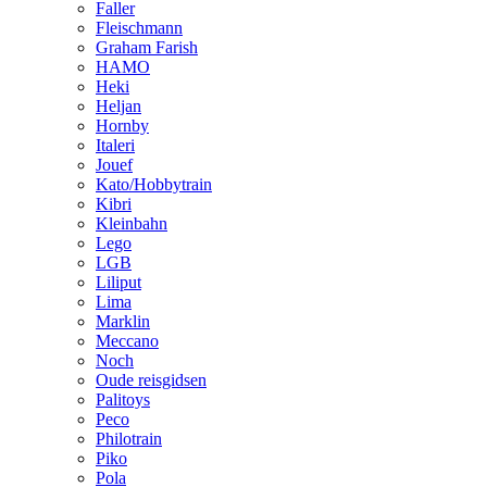
Faller
Fleischmann
Graham Farish
HAMO
Heki
Heljan
Hornby
Italeri
Jouef
Kato/Hobbytrain
Kibri
Kleinbahn
Lego
LGB
Liliput
Lima
Marklin
Meccano
Noch
Oude reisgidsen
Palitoys
Peco
Philotrain
Piko
Pola