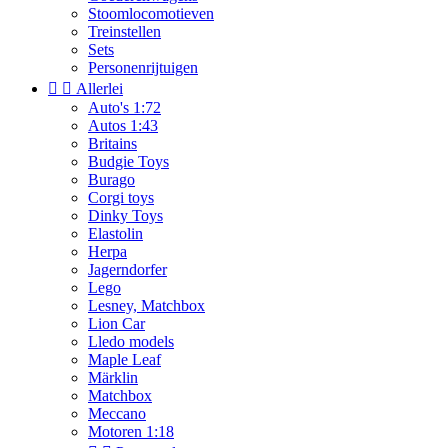
Stoomlocomotieven
Treinstellen
Sets
Personenrijtuigen


Allerlei
Auto's 1:72
Autos 1:43
Britains
Budgie Toys
Burago
Corgi toys
Dinky Toys
Elastolin
Herpa
Jagerndorfer
Lego
Lesney, Matchbox
Lion Car
Lledo models
Maple Leaf
Märklin
Matchbox
Meccano
Motoren 1:18