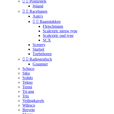


Postzegels
Ijsland


Racebanen
Auto's


Baanstukken
Fleischmann
Scalextric nieuw type
Scalextric oud type
SCX
Scenery
Startset
Toebehoren


Radiografisch
Graupner
Schuco
Siku
Solido
Tekno
Temsi
Tri-ang
Trix
Veilingkavels
Wilesco
Brevete