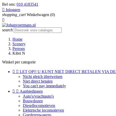
Bel ons:
010 4183541

Inloggen
shopping_cart
Winkelwagen
(0)

search
Home
Scenery
Perrons
Kibri N
Winkel per categorie


LET OP!! U KUNT NIET DIRECT BETALEN VIA DE
Nicht gleich überweisen
Niet direct betalen
You can't pay immediately


Aanbiedingen
Auto's/vrachtauto's
Bouwdozen
Diesellocomotieven
Elektrische locomotieven
Goederenwagens