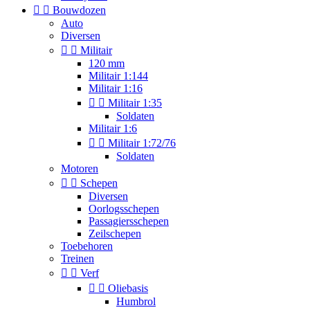


Bouwdozen
Auto
Diversen


Militair
120 mm
Militair 1:144
Militair 1:16


Militair 1:35
Soldaten
Militair 1:6


Militair 1:72/76
Soldaten
Motoren


Schepen
Diversen
Oorlogsschepen
Passagiersschepen
Zeilschepen
Toebehoren
Treinen


Verf


Oliebasis
Humbrol