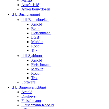
Maisto
Auto's 1:18
Anker bouwdozen


Baanplanning


Banenboeken
Arnold
Bemo
Fleischmann
LGB
Marklin
Roco
Trix


Sjabloons
Arnold
Fleischmann
Marklin
Roco
Trix
Software


Binnenverlichting
Arnold
Digikeys
Fleischmann
Fleischmann Roco N