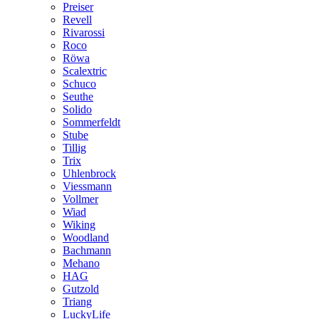
Preiser
Revell
Rivarossi
Roco
Röwa
Scalextric
Schuco
Seuthe
Solido
Sommerfeldt
Stube
Tillig
Trix
Uhlenbrock
Viessmann
Vollmer
Wiad
Wiking
Woodland
Bachmann
Mehano
HAG
Gutzold
Triang
LuckyLife