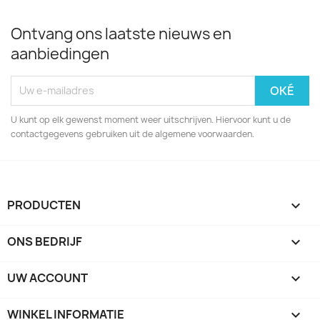
Ontvang ons laatste nieuws en
aanbiedingen
U kunt op elk gewenst moment weer uitschrijven. Hiervoor kunt u de
contactgegevens gebruiken uit de algemene voorwaarden.
PRODUCTEN

ONS BEDRIJF

UW ACCOUNT

WINKEL INFORMATIE
keyboard_arrow_down