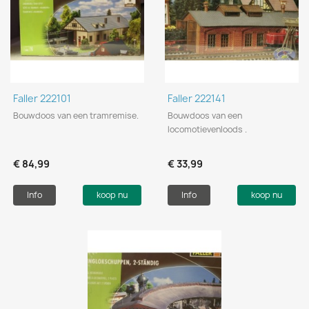
Faller 222101
Faller 222141
Bouwdoos van een tramremise.
Bouwdoos van een
locomotievenloods .
€ 84,99
€ 33,99
Info
koop nu
Info
koop nu