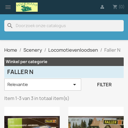

(0)

shopping_cart
search
Home
Scenery
Locomotievenloodsen
Faller N
Winkel per categorie
FALLER N

FILTER
Relevantie
Item 1-3 van 3 in totaal item(s)