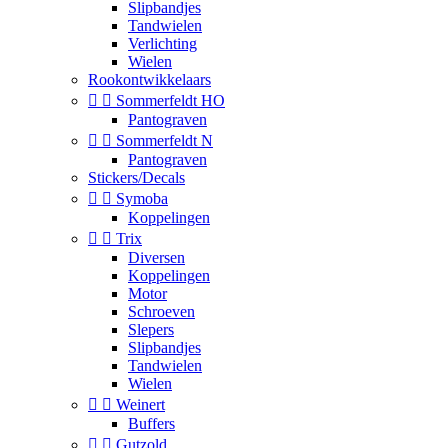
Slipbandjes
Tandwielen
Verlichting
Wielen
Rookontwikkelaars


Sommerfeldt HO
Pantograven


Sommerfeldt N
Pantograven
Stickers/Decals


Symoba
Koppelingen


Trix
Diversen
Koppelingen
Motor
Schroeven
Slepers
Slipbandjes
Tandwielen
Wielen


Weinert
Buffers


Gutzold