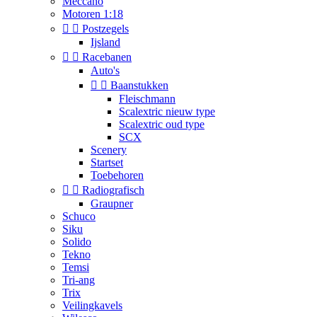
Meccano
Motoren 1:18


Postzegels
Ijsland


Racebanen
Auto's


Baanstukken
Fleischmann
Scalextric nieuw type
Scalextric oud type
SCX
Scenery
Startset
Toebehoren


Radiografisch
Graupner
Schuco
Siku
Solido
Tekno
Temsi
Tri-ang
Trix
Veilingkavels