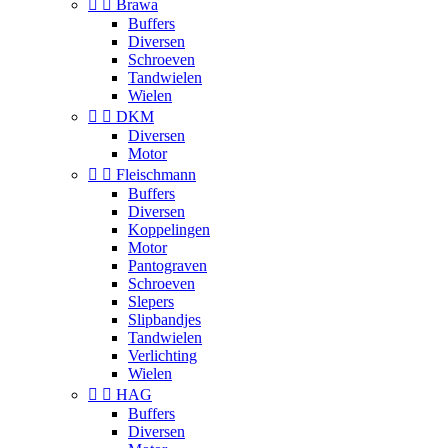


Brawa
Buffers
Diversen
Schroeven
Tandwielen
Wielen


DKM
Diversen
Motor


Fleischmann
Buffers
Diversen
Koppelingen
Motor
Pantograven
Schroeven
Slepers
Slipbandjes
Tandwielen
Verlichting
Wielen


HAG
Buffers
Diversen