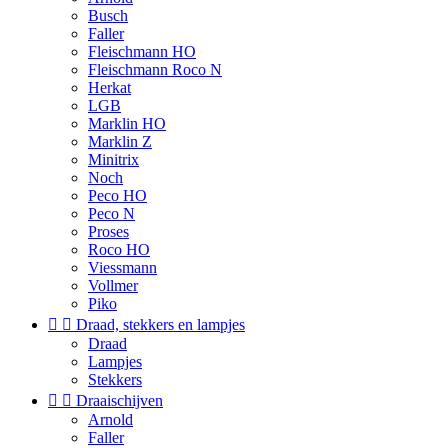
Busch
Faller
Fleischmann HO
Fleischmann Roco N
Herkat
LGB
Marklin HO
Marklin Z
Minitrix
Noch
Peco HO
Peco N
Proses
Roco HO
Viessmann
Vollmer
Piko


Draad, stekkers en lampjes
Draad
Lampjes
Stekkers


Draaischijven
Arnold
Faller