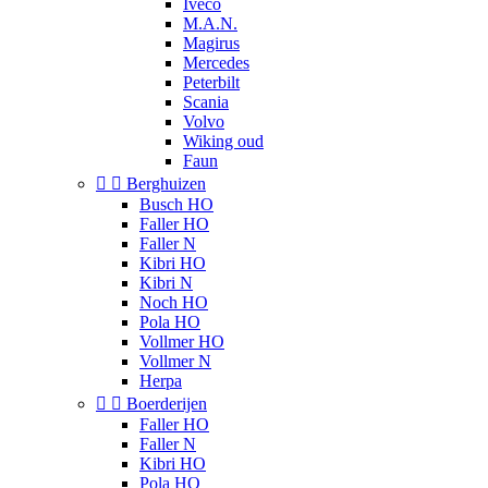
Iveco
M.A.N.
Magirus
Mercedes
Peterbilt
Scania
Volvo
Wiking oud
Faun


Berghuizen
Busch HO
Faller HO
Faller N
Kibri HO
Kibri N
Noch HO
Pola HO
Vollmer HO
Vollmer N
Herpa


Boerderijen
Faller HO
Faller N
Kibri HO
Pola HO