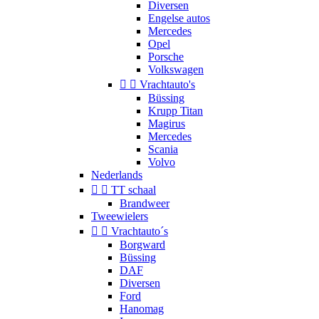
Diversen
Engelse autos
Mercedes
Opel
Porsche
Volkswagen


Vrachtauto's
Büssing
Krupp Titan
Magirus
Mercedes
Scania
Volvo
Nederlands


TT schaal
Brandweer
Tweewielers


Vrachtauto´s
Borgward
Büssing
DAF
Diversen
Ford
Hanomag