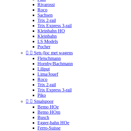
Rivarossi
Roco
Sachsen
Trix 2-rail
Trix Express 3-rail
Kleinbahn HO
Kleinbahn
LS Models
Pocher


Sets (loc met wagens
Fleischmann
Hornby/Bachmann
Liliput
Lima/Jouef
Roco
Trix 2-rail
Trix Express 3-rail
Piko


Smalspoor
Bemo HOe
Bemo HOm
Busch
Egger-bahn HOe
Ferro-Suisse