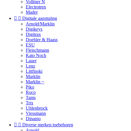
Vollmer N
Electrotren
Mader


Digitale aansturing
Arnold/Marklin
Digikeys
Digitrax
Doehler & Haass
ESU
Fleischmann
Kato Noch
Lauer
Lenz
Littfinski
Marklin
Marklin ~
Piko
Roco
Tams
Trix
Uhlenbrock
Viessmann
Dinamo


Diverse merken toebehoren
Arnold