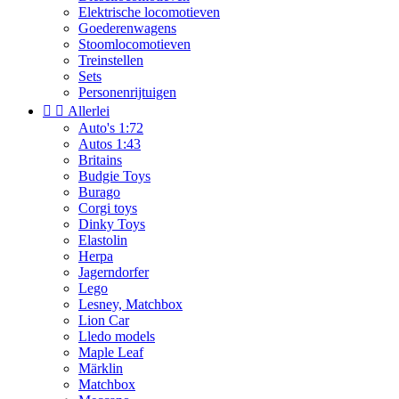
Elektrische locomotieven
Goederenwagens
Stoomlocomotieven
Treinstellen
Sets
Personenrijtuigen


Allerlei
Auto's 1:72
Autos 1:43
Britains
Budgie Toys
Burago
Corgi toys
Dinky Toys
Elastolin
Herpa
Jagerndorfer
Lego
Lesney, Matchbox
Lion Car
Lledo models
Maple Leaf
Märklin
Matchbox