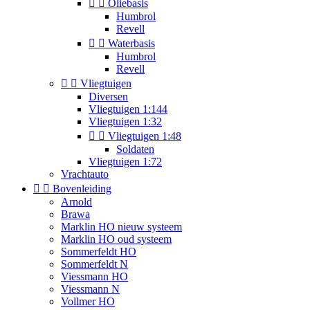


Oliebasis
Humbrol
Revell


Waterbasis
Humbrol
Revell


Vliegtuigen
Diversen
Vliegtuigen 1:144
Vliegtuigen 1:32


Vliegtuigen 1:48
Soldaten
Vliegtuigen 1:72
Vrachtauto


Bovenleiding
Arnold
Brawa
Marklin HO nieuw systeem
Marklin HO oud systeem
Sommerfeldt HO
Sommerfeldt N
Viessmann HO
Viessmann N
Vollmer HO