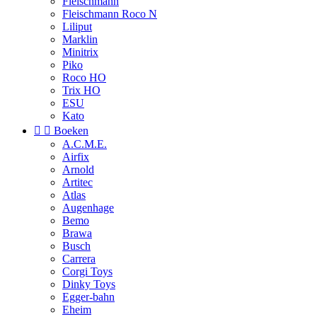
Fleischmann
Fleischmann Roco N
Liliput
Marklin
Minitrix
Piko
Roco HO
Trix HO
ESU
Kato


Boeken
A.C.M.E.
Airfix
Arnold
Artitec
Atlas
Augenhage
Bemo
Brawa
Busch
Carrera
Corgi Toys
Dinky Toys
Egger-bahn
Eheim