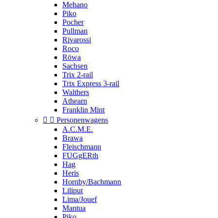
Mehano
Piko
Pocher
Pullman
Rivarossi
Roco
Röwa
Sachsen
Trix 2-rail
Trix Express 3-rail
Walthers
Athearn
Franklin Mint


Personenwagens
A.C.M.E.
Brawa
Fleischmann
FUGgERth
Hag
Heris
Hornby/Bachmann
Liliput
Lima/Jouef
Mantua
Piko