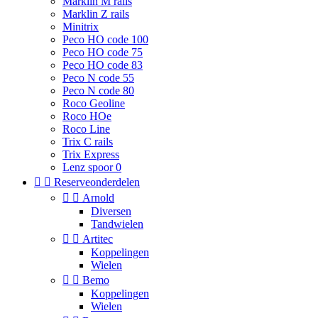
Marklin M rails
Marklin Z rails
Minitrix
Peco HO code 100
Peco HO code 75
Peco HO code 83
Peco N code 55
Peco N code 80
Roco Geoline
Roco HOe
Roco Line
Trix C rails
Trix Express
Lenz spoor 0


Reserveonderdelen


Arnold
Diversen
Tandwielen


Artitec
Koppelingen
Wielen


Bemo
Koppelingen
Wielen