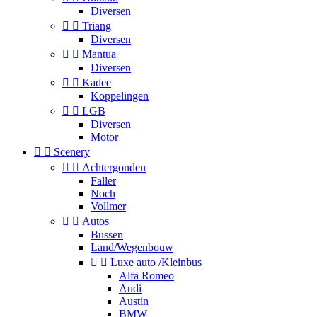
Diversen


Triang
Diversen


Mantua
Diversen


Kadee
Koppelingen


LGB
Diversen
Motor


Scenery


Achtergonden
Faller
Noch
Vollmer


Autos
Bussen
Land/Wegenbouw


Luxe auto /Kleinbus
Alfa Romeo
Audi
Austin
BMW