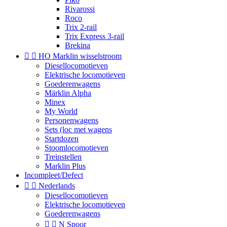
Rivarossi
Roco
Trix 2-rail
Trix Express 3-rail
Brekina


HO Marklin wisselstroom
Diesellocomotieven
Elektrische locomotieven
Goederenwagens
Märklin Alpha
Minex
My World
Personenwagens
Sets (loc met wagens
Startdozen
Stoomlocomotieven
Treinstellen
Marklin Plus
Incompleet/Defect


Nederlands
Diesellocomotieven
Elektrische locomotieven
Goederenwagens


N Spoor