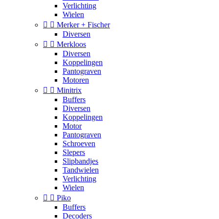
Verlichting
Wielen


Merker + Fischer
Diversen


Merkloos
Diversen
Koppelingen
Pantograven
Motoren


Minitrix
Buffers
Diversen
Koppelingen
Motor
Pantograven
Schroeven
Slepers
Slipbandjes
Tandwielen
Verlichting
Wielen


Piko
Buffers
Decoders