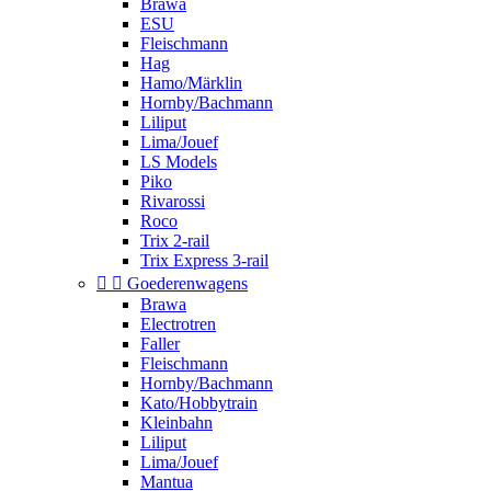
Brawa
ESU
Fleischmann
Hag
Hamo/Märklin
Hornby/Bachmann
Liliput
Lima/Jouef
LS Models
Piko
Rivarossi
Roco
Trix 2-rail
Trix Express 3-rail


Goederenwagens
Brawa
Electrotren
Faller
Fleischmann
Hornby/Bachmann
Kato/Hobbytrain
Kleinbahn
Liliput
Lima/Jouef
Mantua