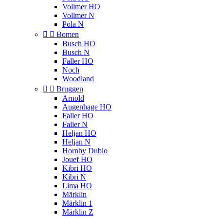
Vollmer HO
Vollmer N
Pola N


Bomen
Busch HO
Busch N
Faller HO
Noch
Woodland


Bruggen
Arnold
Augenhage HO
Faller HO
Faller N
Heljan HO
Heljan N
Hornby Dublo
Jouef HO
Kibri HO
Kibri N
Lima HO
Märklin
Märklin 1
Märklin Z