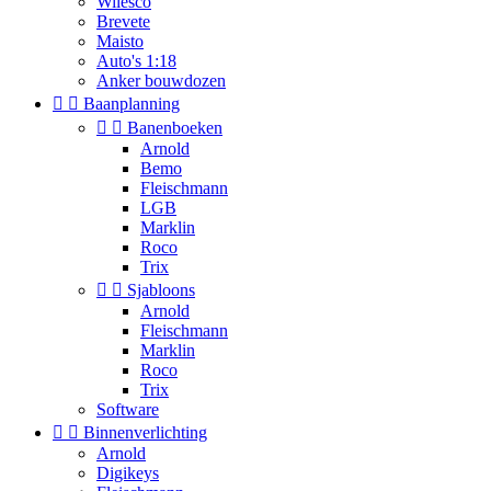
Wilesco
Brevete
Maisto
Auto's 1:18
Anker bouwdozen


Baanplanning


Banenboeken
Arnold
Bemo
Fleischmann
LGB
Marklin
Roco
Trix


Sjabloons
Arnold
Fleischmann
Marklin
Roco
Trix
Software


Binnenverlichting
Arnold
Digikeys