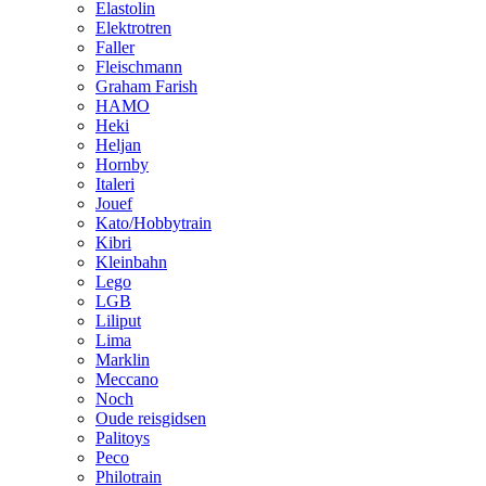
Elastolin
Elektrotren
Faller
Fleischmann
Graham Farish
HAMO
Heki
Heljan
Hornby
Italeri
Jouef
Kato/Hobbytrain
Kibri
Kleinbahn
Lego
LGB
Liliput
Lima
Marklin
Meccano
Noch
Oude reisgidsen
Palitoys
Peco
Philotrain