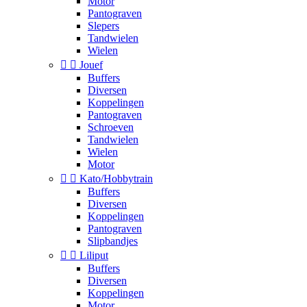
Motor
Pantograven
Slepers
Tandwielen
Wielen


Jouef
Buffers
Diversen
Koppelingen
Pantograven
Schroeven
Tandwielen
Wielen
Motor


Kato/Hobbytrain
Buffers
Diversen
Koppelingen
Pantograven
Slipbandjes


Liliput
Buffers
Diversen
Koppelingen
Motor