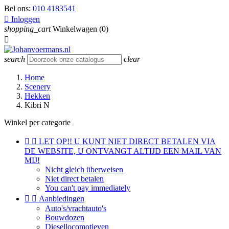
Bel ons:
010 4183541

Inloggen
shopping_cart
Winkelwagen
(0)

search
clear
Home
Scenery
Hekken
Kibri N
Winkel per categorie


LET OP!! U KUNT NIET DIRECT BETALEN VIA
DE WEBSITE, U ONTVANGT ALTIJD EEN MAIL VAN
MIJ!
Nicht gleich überweisen
Niet direct betalen
You can't pay immediately


Aanbiedingen
Auto's/vrachtauto's
Bouwdozen
Diesellocomotieven