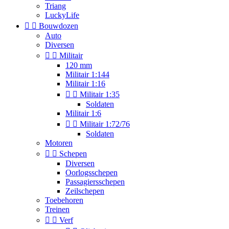
Triang
LuckyLife


Bouwdozen
Auto
Diversen


Militair
120 mm
Militair 1:144
Militair 1:16


Militair 1:35
Soldaten
Militair 1:6


Militair 1:72/76
Soldaten
Motoren


Schepen
Diversen
Oorlogsschepen
Passagiersschepen
Zeilschepen
Toebehoren
Treinen


Verf