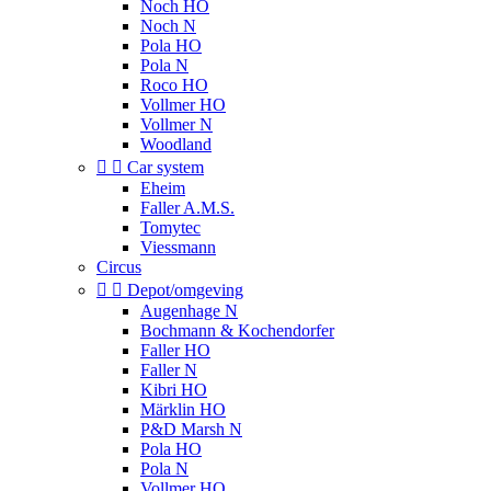
Noch HO
Noch N
Pola HO
Pola N
Roco HO
Vollmer HO
Vollmer N
Woodland


Car system
Eheim
Faller A.M.S.
Tomytec
Viessmann
Circus


Depot/omgeving
Augenhage N
Bochmann & Kochendorfer
Faller HO
Faller N
Kibri HO
Märklin HO
P&D Marsh N
Pola HO
Pola N
Vollmer HO