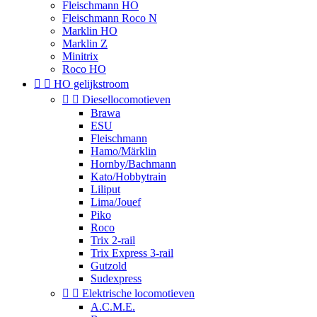
Fleischmann HO
Fleischmann Roco N
Marklin HO
Marklin Z
Minitrix
Roco HO


HO gelijkstroom


Diesellocomotieven
Brawa
ESU
Fleischmann
Hamo/Märklin
Hornby/Bachmann
Kato/Hobbytrain
Liliput
Lima/Jouef
Piko
Roco
Trix 2-rail
Trix Express 3-rail
Gutzold
Sudexpress


Elektrische locomotieven
A.C.M.E.