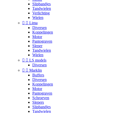
Slipbandjes
Tandwielen
Verlichting
Wielen


Lima
Diversen
Koppelingen
Motor
Pantograven
Sleper
Tandwielen
Wielen


LS models
Diversen


Marklin
Buffers
Diversen
Koppelingen
Motor
Pantograven
Schroeven
Slepers
Slipbandjes
Tandwielen