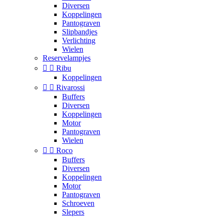
Diversen
Koppelingen
Pantograven
Slipbandjes
Verlichting
Wielen
Reservelampjes


Ribu
Koppelingen


Rivarossi
Buffers
Diversen
Koppelingen
Motor
Pantograven
Wielen


Roco
Buffers
Diversen
Koppelingen
Motor
Pantograven
Schroeven
Slepers