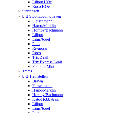
Liliput HOe
Roco HOe
Startdozen


Stoomlocomotieven
Fleischmann
Hamo/Märklin
Hornby/Bachmann
Liliput
Lima/Jouef
Piko
Rivarossi
Roco
Trix 2-rail
Trix Express 3-rail
Franklin Mint
Trams


Treinstellen
Brawa
Fleischmann
Hamo/Märklin
Hornby/Bachmann
Kato/Hobbytrain
Liliput
Lima/Jouef
Piko