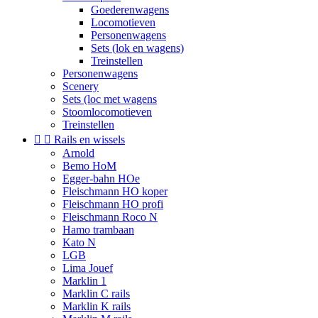
Goederenwagens
Locomotieven
Personenwagens
Sets (lok en wagens)
Treinstellen
Personenwagens
Scenery
Sets (loc met wagens
Stoomlocomotieven
Treinstellen


Rails en wissels
Arnold
Bemo HoM
Egger-bahn HOe
Fleischmann HO koper
Fleischmann HO profi
Fleischmann Roco N
Hamo trambaan
Kato N
LGB
Lima Jouef
Marklin 1
Marklin C rails
Marklin K rails