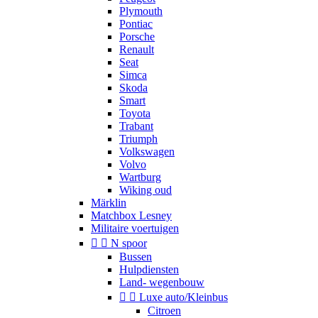
Plymouth
Pontiac
Porsche
Renault
Seat
Simca
Skoda
Smart
Toyota
Trabant
Triumph
Volkswagen
Volvo
Wartburg
Wiking oud
Märklin
Matchbox Lesney
Militaire voertuigen


N spoor
Bussen
Hulpdiensten
Land- wegenbouw


Luxe auto/Kleinbus
Citroen