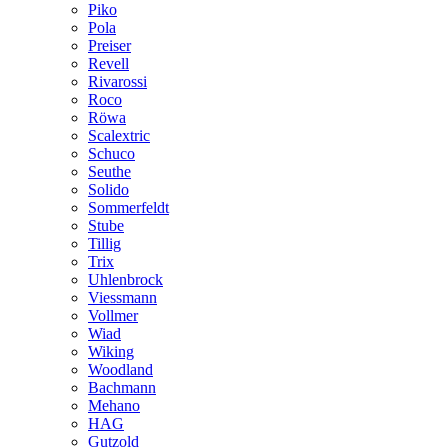
Piko
Pola
Preiser
Revell
Rivarossi
Roco
Röwa
Scalextric
Schuco
Seuthe
Solido
Sommerfeldt
Stube
Tillig
Trix
Uhlenbrock
Viessmann
Vollmer
Wiad
Wiking
Woodland
Bachmann
Mehano
HAG
Gutzold