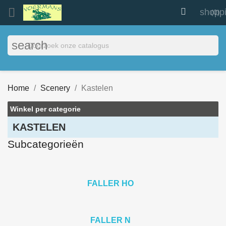


shopp
(0)
search
Home
Scenery
Kastelen
Winkel per categorie
KASTELEN
Subcategorieën
FALLER HO
FALLER N