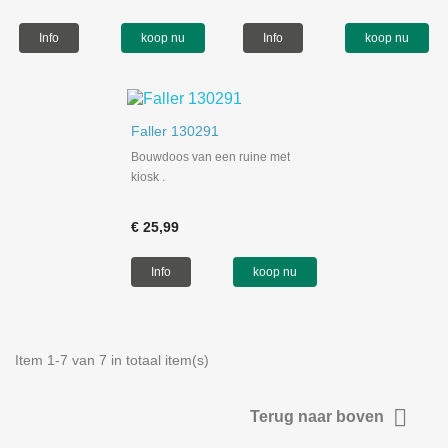
Info
koop nu
Info
koop nu
Faller 130291
Bouwdoos van een ruine met
kiosk .
€ 25,99
Info
koop nu
Item 1-7 van 7 in totaal item(s)

Terug naar boven