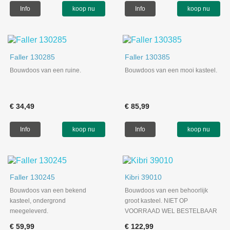
Info
koop nu
Info
koop nu
Faller 130285
Faller 130385
Bouwdoos van een ruine.
Bouwdoos van een mooi kasteel.
€ 34,49
€ 85,99
Info
koop nu
Info
koop nu
Faller 130245
Kibri 39010
Bouwdoos van een bekend
Bouwdoos van een behoorlijk
kasteel, ondergrond
groot kasteel. NIET OP
meegeleverd.
VOORRAAD WEL BESTELBAAR
€ 59,99
€ 122,99