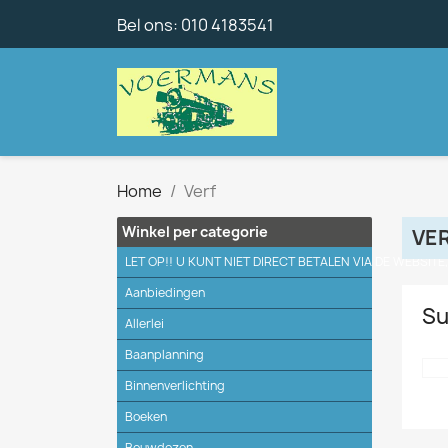
Bel ons:
010 4183541
Home
Verf
Winkel per categorie
VE
LET OP!! U KUNT NIET DIRECT BETALEN VIA DE WEBSITE
Aanbiedingen
Su
Allerlei
Baanplanning
Binnenverlichting
Boeken
Bouwdozen