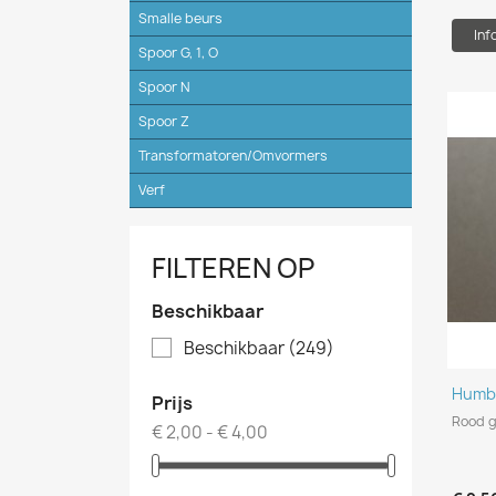
Smalle beurs
Inf
Spoor G, 1, O
Spoor N
Spoor Z
Transformatoren/Omvormers
Verf
FILTEREN OP
Beschikbaar
Beschikbaar
(249)
Humbr
Prijs
Rood g
€ 2,00 - € 4,00