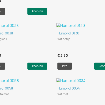
0
o
koop nu
Snel bekijken
Snel bekijken


rol 0038
Humbrol 0130
gloss
Wit satijn.
0
€ 2,50
o
koop nu
Info
koo
Snel bekijken
Snel bekijken


rol 0058
Humbrol 0034
ta mat.
Wit mat.