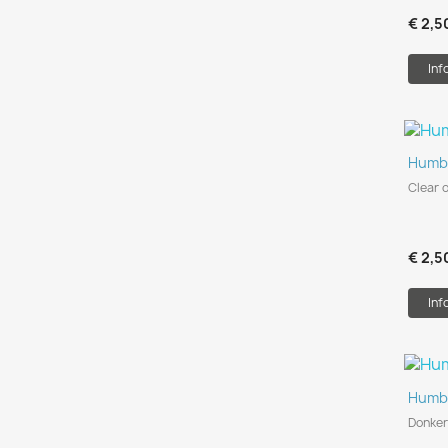
€ 2,5
Inf
Humbr
Clear o
€ 2,5
Inf
Humbr
Donker