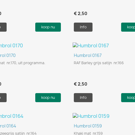
0
€ 2,50
o
koop nu
Info
koo
Snel bekijken
Snel bekijken


ol 0170
Humbrol 0167
mat nr.170, uit programma.
RAF Barley grijs satijn nr.166
0
€ 2,50
o
koop nu
Info
koo
Snel bekijken
Snel bekijken


ol 0164
Humbrol 0159
zeegrijs satijn nr.164
Khaki mat nr.159