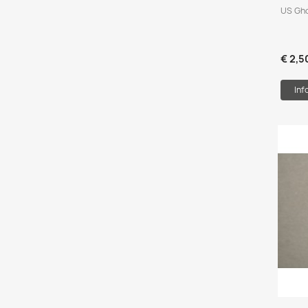
US Ghos
€ 2,5
Inf