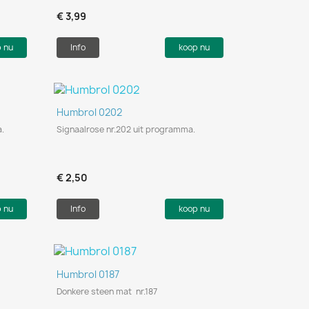
€ 3,99
p nu
Info
koop nu
Snel bekijken

Humbrol 0202
a.
Signaalrose nr.202 uit programma.
€ 2,50
p nu
Info
koop nu
Snel bekijken

Humbrol 0187
Donkere steen mat nr.187