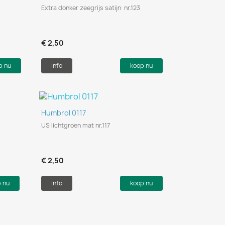
Extra donker zeegrijs satijn nr.123
€ 2,50
p nu
Info
koop nu
Snel bekijken

Humbrol 0117
US lichtgroen mat nr.117
€ 2,50
p nu
Info
koop nu