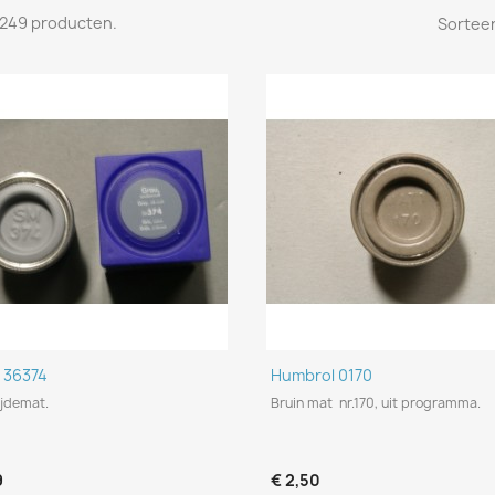
n 249 producten.
Sorteer
Snel bekijken
Snel bekijken


l 36374
Humbrol 0170
ijdemat.
Bruin mat nr.170, uit programma.
9
€ 2,50