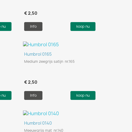
€ 2,50
p nu
Info
koop nu
Snel bekijken

Humbrol 0165
Medium zeegrijs satijn nr.165
€ 2,50
p nu
Info
koop nu
Snel bekijken

Humbrol 0140
Meeuwgrijs mat nr.140