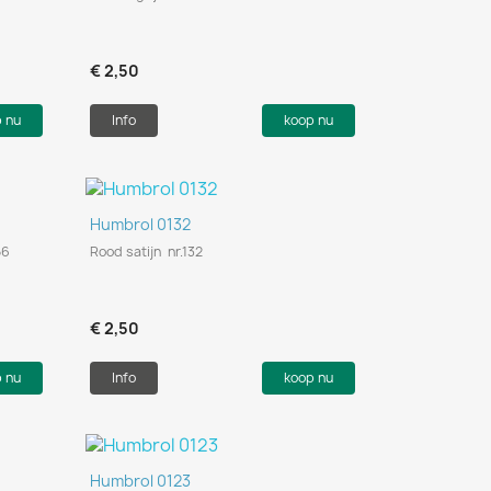
€ 2,50
p nu
Info
koop nu
Snel bekijken

Humbrol 0132
56
Rood satijn nr.132
€ 2,50
p nu
Info
koop nu
Snel bekijken

Humbrol 0123