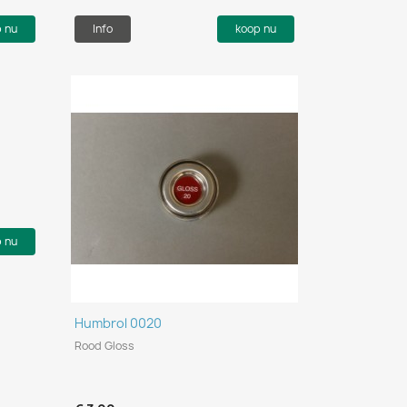
p nu
Info
koop nu
p nu
Snel bekijken

Humbrol 0020
Rood Gloss