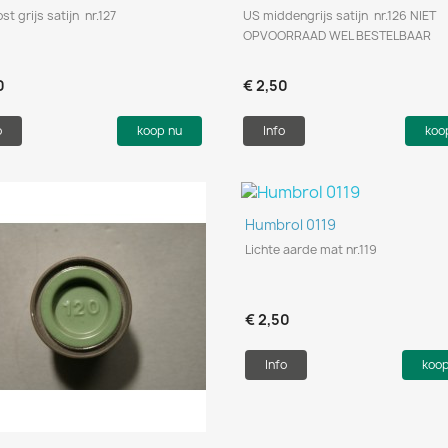
t grijs satijn nr.127
US middengrijs satijn nr.126 NIET
OPVOORRAAD WEL BESTELBAAR
0
€ 2,50
o
koop nu
Info
koo
Snel bekijken

Humbrol 0119
Lichte aarde mat nr.119
€ 2,50
Info
koo