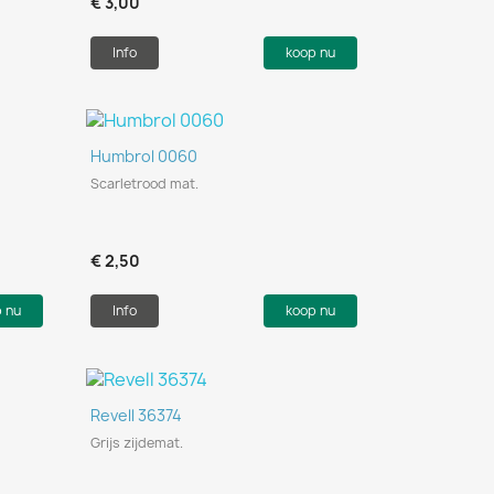
€ 3,00
Info
koop nu
Snel bekijken

Humbrol 0060
Scarletrood mat.
€ 2,50
p nu
Info
koop nu
Snel bekijken

Revell 36374
Grijs zijdemat.