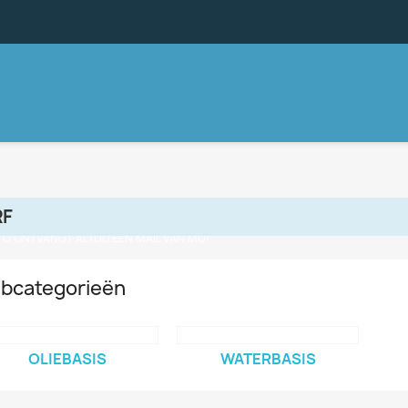
RF
, U ONTVANGT ALTIJD EEN MAIL VAN MIJ!
bcategorieën
OLIEBASIS
WATERBASIS