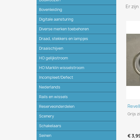
Er zij
Bovenleiding
Digitale aansturing
Diverse merken toebehoren
Draad, stekkers en lampjes
Draaischijven
HO gelijkstroom
HO Marklin wisselstroom
Incompleet/Defect
Nederlands
Rails en wissels
Revel
Reserveonderdelen
Grijs z
Scenery
Schakelaars
Seinen
€ 3,9