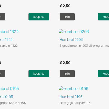
0
€ 2,50
o
koop nu
Info
koo
Snel bekijken
Snel bekijken


ol 1322
Humbrol 0203
ranje nr.1322
Signaalgroen nr.203 uit programm
0
€ 2,50
o
koop nu
Info
koo
Snel bekijken
Snel bekijken


ol 0195
Humbrol 0196
groen Satijn nr.195
Lichtgrijs Satijn nr.196