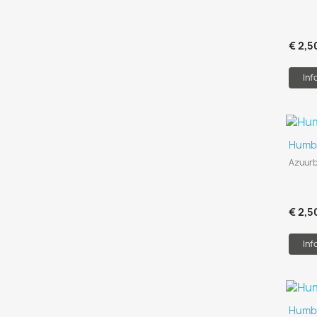
€ 2,5
Inf
Humbr
Azuurb
€ 2,5
Inf
Humbr