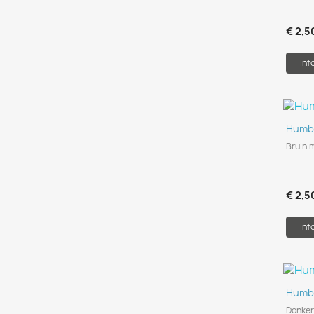
€ 2,5
Inf
Humbr
Bruin 
€ 2,5
Inf
Humbr
Donker