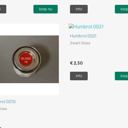
o
koop nu
Info
koo
Snel bekijken

Humbrol 0021
Zwart Gloss
€ 2,50
Info
koo
Snel bekijken

ol 0019
loss