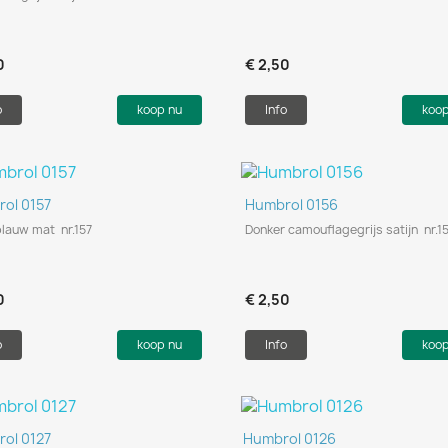
0
€ 2,50
o
koop nu
Info
koo
Snel bekijken
Snel bekijken


ol 0157
Humbrol 0156
lauw mat nr.157
Donker camouflagegrijs satijn nr.1
0
€ 2,50
o
koop nu
Info
koo
Snel bekijken
Snel bekijken


ol 0127
Humbrol 0126