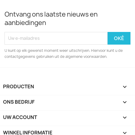
Ontvang ons laatste nieuws en
aanbiedingen
U kunt op elk gewenst moment weer uitschrijven. Hiervoor kunt u de
contactgegevens gebruiken uit de algemene voorwaarden.
PRODUCTEN

ONS BEDRIJF

UW ACCOUNT

WINKEL INFORMATIE
keyboard_arrow_down