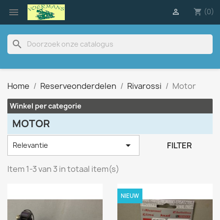

(0)

shopping_cart
search
Home
Reserveonderdelen
Rivarossi
Motor
Winkel per categorie
MOTOR

FILTER
Relevantie
Item 1-3 van 3 in totaal item(s)
NIEUW