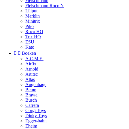
Fleischmann
Fleischmann Roco N
Liliput
Marklin
Minitrix
Piko
Roco HO
Trix HO
ESU
Kato


Boeken
A.C.M.E.
Airfix
Arnold
Artitec
Atlas
Augenhage
Bemo
Brawa
Busch
Carrera
Corgi Toys
Dinky Toys
Egger-bahn
Eheim