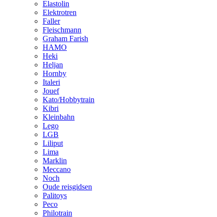
Elastolin
Elektrotren
Faller
Fleischmann
Graham Farish
HAMO
Heki
Heljan
Hornby
Italeri
Jouef
Kato/Hobbytrain
Kibri
Kleinbahn
Lego
LGB
Liliput
Lima
Marklin
Meccano
Noch
Oude reisgidsen
Palitoys
Peco
Philotrain