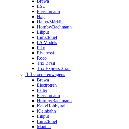
Brawa
ESU
Fleischmann
Hag
Hamo/Märklin
Hornby/Bachmann
Liliput
Lima/Jouef
LS Models
Piko
Rivarossi
Roco
Trix 2-rail
Trix Express 3-rail


Goederenwagens
Brawa
Electrotren
Faller
Fleischmann
Hornby/Bachmann
Kato/Hobbytrain
Kleinbahn
Liliput
Lima/Jouef
Mantua