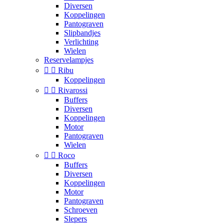
Diversen
Koppelingen
Pantograven
Slipbandjes
Verlichting
Wielen
Reservelampjes


Ribu
Koppelingen


Rivarossi
Buffers
Diversen
Koppelingen
Motor
Pantograven
Wielen


Roco
Buffers
Diversen
Koppelingen
Motor
Pantograven
Schroeven
Slepers