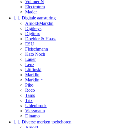
Vollmer N
Electrotren
Mader


Digitale aansturing
Arnold/Marklin
Digikeys
Digitrax
Doehler & Haass
ESU
Fleischmann
Kato Noch
Lauer
Lenz
Littfinski
Marklin
Marklin ~
Piko
Roco
Tams
Trix
Uhlenbrock
Viessmann
Dinamo


Diverse merken toebehoren
Arnold