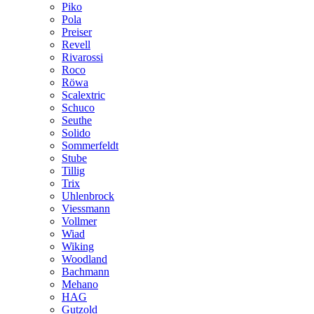
Piko
Pola
Preiser
Revell
Rivarossi
Roco
Röwa
Scalextric
Schuco
Seuthe
Solido
Sommerfeldt
Stube
Tillig
Trix
Uhlenbrock
Viessmann
Vollmer
Wiad
Wiking
Woodland
Bachmann
Mehano
HAG
Gutzold