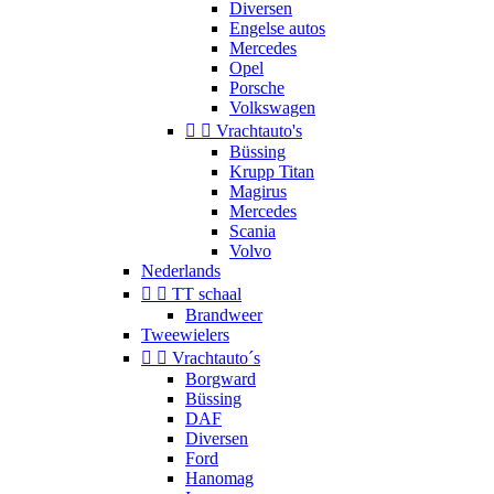
Diversen
Engelse autos
Mercedes
Opel
Porsche
Volkswagen


Vrachtauto's
Büssing
Krupp Titan
Magirus
Mercedes
Scania
Volvo
Nederlands


TT schaal
Brandweer
Tweewielers


Vrachtauto´s
Borgward
Büssing
DAF
Diversen
Ford
Hanomag