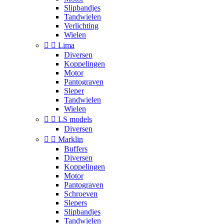
Slipbandjes
Tandwielen
Verlichting
Wielen


Lima
Diversen
Koppelingen
Motor
Pantograven
Sleper
Tandwielen
Wielen


LS models
Diversen


Marklin
Buffers
Diversen
Koppelingen
Motor
Pantograven
Schroeven
Slepers
Slipbandjes
Tandwielen