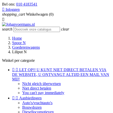
Bel ons:
010 4183541

Inloggen
shopping_cart
Winkelwagen
(0)

search
clear
Home
Spoor N
Goederenwagens
Liliput N
Winkel per categorie


LET OP!! U KUNT NIET DIRECT BETALEN VIA
DE WEBSITE, U ONTVANGT ALTIJD EEN MAIL VAN
MIJ!
Nicht gleich überweisen
Niet direct betalen
You can't pay immediately


Aanbiedingen
Auto's/vrachtauto's
Bouwdozen
Diesellocomotieven