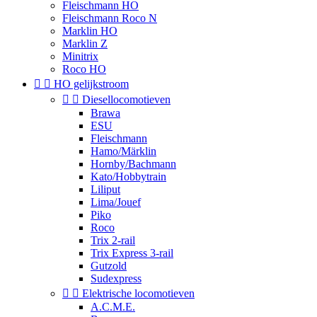
Fleischmann HO
Fleischmann Roco N
Marklin HO
Marklin Z
Minitrix
Roco HO


HO gelijkstroom


Diesellocomotieven
Brawa
ESU
Fleischmann
Hamo/Märklin
Hornby/Bachmann
Kato/Hobbytrain
Liliput
Lima/Jouef
Piko
Roco
Trix 2-rail
Trix Express 3-rail
Gutzold
Sudexpress


Elektrische locomotieven
A.C.M.E.