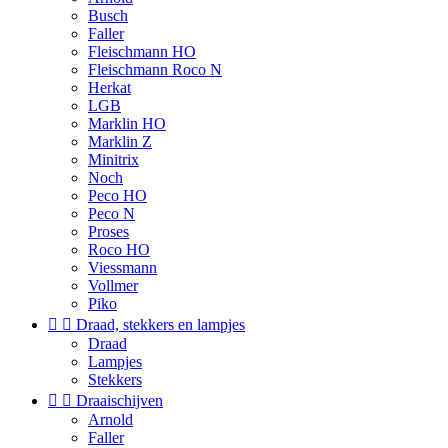
Busch
Faller
Fleischmann HO
Fleischmann Roco N
Herkat
LGB
Marklin HO
Marklin Z
Minitrix
Noch
Peco HO
Peco N
Proses
Roco HO
Viessmann
Vollmer
Piko


Draad, stekkers en lampjes
Draad
Lampjes
Stekkers


Draaischijven
Arnold
Faller