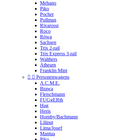
Mehano
Piko
Pocher
Pullman
Rivarossi
Roco
Röwa
Sachsen
Trix 2-rail
Trix Express 3-rail
Walthers
Athearn
Franklin Mint


Personenwagens
A.C.M.E.
Brawa
Fleischmann
FUGgERth
Hag
Heris
Hornby/Bachmann
Liliput
Lima/Jouef
Mantua
Piko