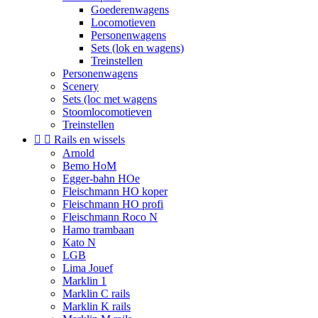
Goederenwagens
Locomotieven
Personenwagens
Sets (lok en wagens)
Treinstellen
Personenwagens
Scenery
Sets (loc met wagens
Stoomlocomotieven
Treinstellen


Rails en wissels
Arnold
Bemo HoM
Egger-bahn HOe
Fleischmann HO koper
Fleischmann HO profi
Fleischmann Roco N
Hamo trambaan
Kato N
LGB
Lima Jouef
Marklin 1
Marklin C rails
Marklin K rails