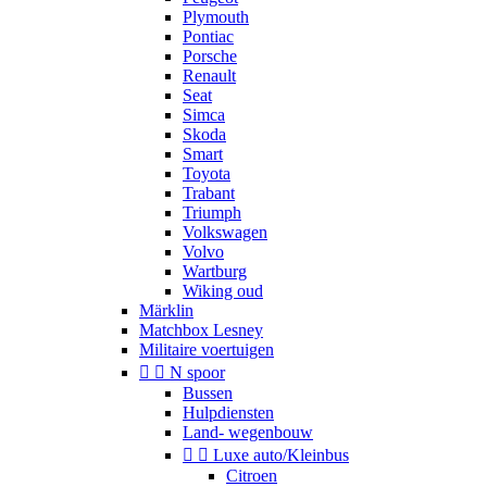
Plymouth
Pontiac
Porsche
Renault
Seat
Simca
Skoda
Smart
Toyota
Trabant
Triumph
Volkswagen
Volvo
Wartburg
Wiking oud
Märklin
Matchbox Lesney
Militaire voertuigen


N spoor
Bussen
Hulpdiensten
Land- wegenbouw


Luxe auto/Kleinbus
Citroen