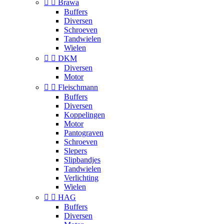


Brawa
Buffers
Diversen
Schroeven
Tandwielen
Wielen


DKM
Diversen
Motor


Fleischmann
Buffers
Diversen
Koppelingen
Motor
Pantograven
Schroeven
Slepers
Slipbandjes
Tandwielen
Verlichting
Wielen


HAG
Buffers
Diversen