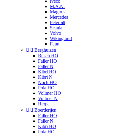
Iveco
M.A.N.
Magirus
Mercedes
Peterbilt
Scania
Volvo
Wiking oud
Faun


Berghuizen
Busch HO
Faller HO
Faller N
Kibri HO
Kibri N
Noch HO
Pola HO
Vollmer HO
Vollmer N
Herpa


Boerderijen
Faller HO
Faller N
Kibri HO
Pola HO