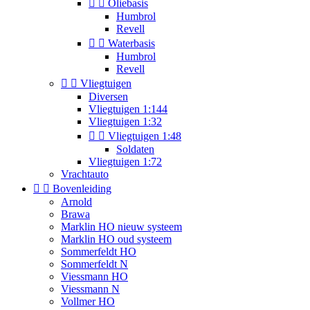


Oliebasis
Humbrol
Revell


Waterbasis
Humbrol
Revell


Vliegtuigen
Diversen
Vliegtuigen 1:144
Vliegtuigen 1:32


Vliegtuigen 1:48
Soldaten
Vliegtuigen 1:72
Vrachtauto


Bovenleiding
Arnold
Brawa
Marklin HO nieuw systeem
Marklin HO oud systeem
Sommerfeldt HO
Sommerfeldt N
Viessmann HO
Viessmann N
Vollmer HO