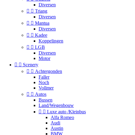
Diversen


Triang
Diversen


Mantua
Diversen


Kadee
Koppelingen


LGB
Diversen
Motor


Scenery


Achtergonden
Faller
Noch
Vollmer


Autos
Bussen
Land/Wegenbouw


Luxe auto /Kleinbus
Alfa Romeo
Audi
Austin
BMW