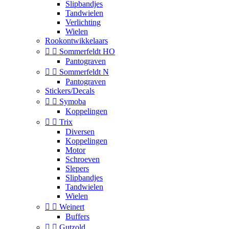
Slipbandjes
Tandwielen
Verlichting
Wielen
Rookontwikkelaars


Sommerfeldt HO
Pantograven


Sommerfeldt N
Pantograven
Stickers/Decals


Symoba
Koppelingen


Trix
Diversen
Koppelingen
Motor
Schroeven
Slepers
Slipbandjes
Tandwielen
Wielen


Weinert
Buffers


Gutzold