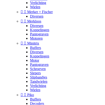
Verlichting
Wielen


Merker + Fischer
Diversen


Merkloos
Diversen
Koppelingen
Pantograven
Motoren


Minitrix
Buffers
Diversen
Koppelingen
Motor
Pantograven
Schroeven
Slepers
Slipbandjes
Tandwielen
Verlichting
Wielen


Piko
Buffers
Decoders