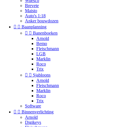
Wilesco
Brevete
Maisto
Auto's 1:18
Anker bouwdozen


Baanplanning


Banenboeken
Arnold
Bemo
Fleischmann
LGB
Marklin
Roco
Trix


Sjabloons
Arnold
Fleischmann
Marklin
Roco
Trix
Software


Binnenverlichting
Arnold
Digikeys