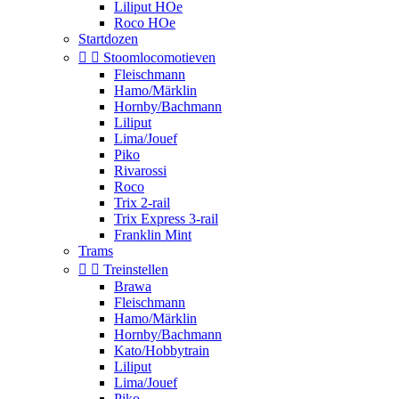
Liliput HOe
Roco HOe
Startdozen


Stoomlocomotieven
Fleischmann
Hamo/Märklin
Hornby/Bachmann
Liliput
Lima/Jouef
Piko
Rivarossi
Roco
Trix 2-rail
Trix Express 3-rail
Franklin Mint
Trams


Treinstellen
Brawa
Fleischmann
Hamo/Märklin
Hornby/Bachmann
Kato/Hobbytrain
Liliput
Lima/Jouef
Piko