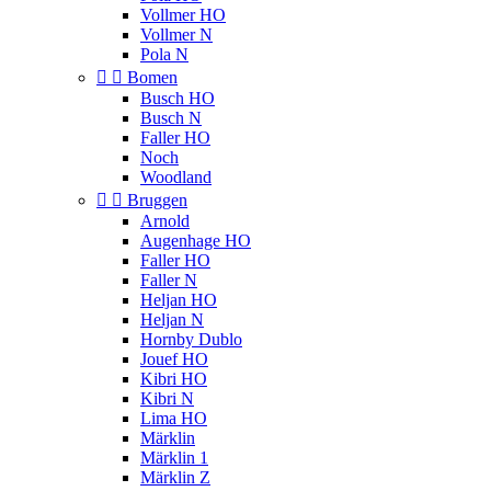
Vollmer HO
Vollmer N
Pola N


Bomen
Busch HO
Busch N
Faller HO
Noch
Woodland


Bruggen
Arnold
Augenhage HO
Faller HO
Faller N
Heljan HO
Heljan N
Hornby Dublo
Jouef HO
Kibri HO
Kibri N
Lima HO
Märklin
Märklin 1
Märklin Z