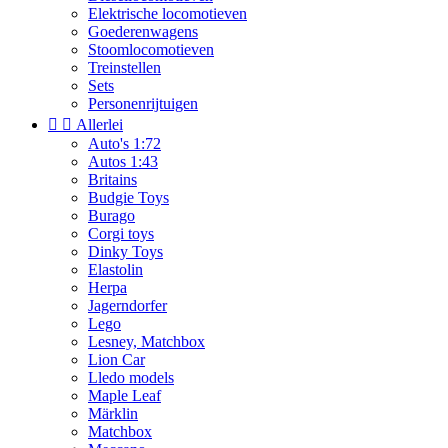
Elektrische locomotieven
Goederenwagens
Stoomlocomotieven
Treinstellen
Sets
Personenrijtuigen


Allerlei
Auto's 1:72
Autos 1:43
Britains
Budgie Toys
Burago
Corgi toys
Dinky Toys
Elastolin
Herpa
Jagerndorfer
Lego
Lesney, Matchbox
Lion Car
Lledo models
Maple Leaf
Märklin
Matchbox