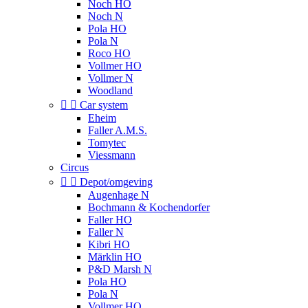
Noch HO
Noch N
Pola HO
Pola N
Roco HO
Vollmer HO
Vollmer N
Woodland


Car system
Eheim
Faller A.M.S.
Tomytec
Viessmann
Circus


Depot/omgeving
Augenhage N
Bochmann & Kochendorfer
Faller HO
Faller N
Kibri HO
Märklin HO
P&D Marsh N
Pola HO
Pola N
Vollmer HO