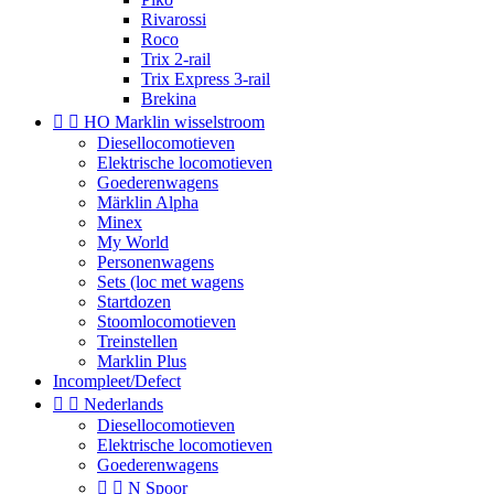
Rivarossi
Roco
Trix 2-rail
Trix Express 3-rail
Brekina


HO Marklin wisselstroom
Diesellocomotieven
Elektrische locomotieven
Goederenwagens
Märklin Alpha
Minex
My World
Personenwagens
Sets (loc met wagens
Startdozen
Stoomlocomotieven
Treinstellen
Marklin Plus
Incompleet/Defect


Nederlands
Diesellocomotieven
Elektrische locomotieven
Goederenwagens


N Spoor