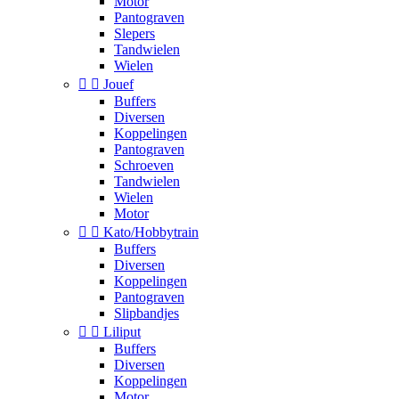
Motor
Pantograven
Slepers
Tandwielen
Wielen


Jouef
Buffers
Diversen
Koppelingen
Pantograven
Schroeven
Tandwielen
Wielen
Motor


Kato/Hobbytrain
Buffers
Diversen
Koppelingen
Pantograven
Slipbandjes


Liliput
Buffers
Diversen
Koppelingen
Motor