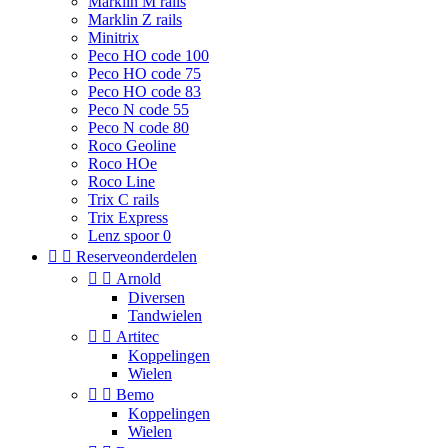
Marklin M rails
Marklin Z rails
Minitrix
Peco HO code 100
Peco HO code 75
Peco HO code 83
Peco N code 55
Peco N code 80
Roco Geoline
Roco HOe
Roco Line
Trix C rails
Trix Express
Lenz spoor 0


Reserveonderdelen


Arnold
Diversen
Tandwielen


Artitec
Koppelingen
Wielen


Bemo
Koppelingen
Wielen