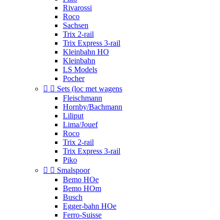
Rivarossi
Roco
Sachsen
Trix 2-rail
Trix Express 3-rail
Kleinbahn HO
Kleinbahn
LS Models
Pocher


Sets (loc met wagens
Fleischmann
Hornby/Bachmann
Liliput
Lima/Jouef
Roco
Trix 2-rail
Trix Express 3-rail
Piko


Smalspoor
Bemo HOe
Bemo HOm
Busch
Egger-bahn HOe
Ferro-Suisse