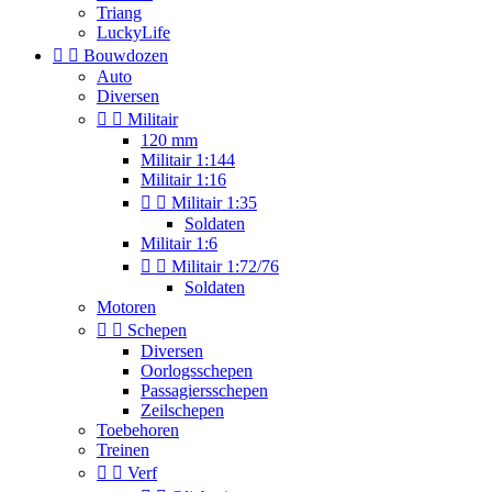
Triang
LuckyLife


Bouwdozen
Auto
Diversen


Militair
120 mm
Militair 1:144
Militair 1:16


Militair 1:35
Soldaten
Militair 1:6


Militair 1:72/76
Soldaten
Motoren


Schepen
Diversen
Oorlogsschepen
Passagiersschepen
Zeilschepen
Toebehoren
Treinen


Verf