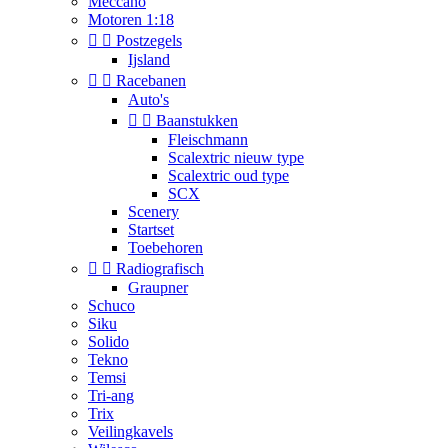
Meccano
Motoren 1:18


Postzegels
Ijsland


Racebanen
Auto's


Baanstukken
Fleischmann
Scalextric nieuw type
Scalextric oud type
SCX
Scenery
Startset
Toebehoren


Radiografisch
Graupner
Schuco
Siku
Solido
Tekno
Temsi
Tri-ang
Trix
Veilingkavels