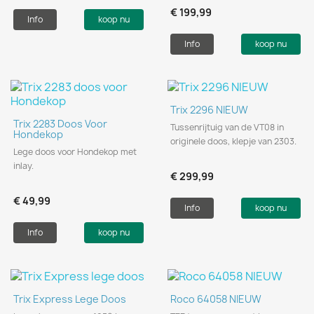
€ 199,99
Info
koop nu
Info
koop nu
Trix 2296 NIEUW
Trix 2283 Doos Voor
Tussenrijtuig van de VT08 in
Hondekop
originele doos, klepje van 2303.
Lege doos voor Hondekop met
inlay.
€ 299,99
€ 49,99
Info
koop nu
Info
koop nu
Trix Express Lege Doos
Roco 64058 NIEUW