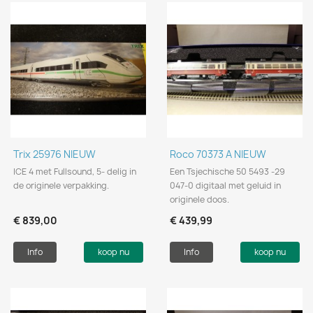
Trix 25976 NIEUW
Roco 70373 A NIEUW
ICE 4 met Fullsound, 5- delig in
Een Tsjechische 50 5493 -29
de originele verpakking.
047-0 digitaal met geluid in
originele doos.
€ 839,00
€ 439,99
Info
koop nu
Info
koop nu