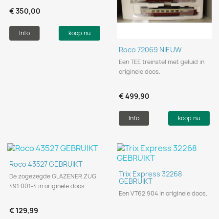
€ 350,00
Info
koop nu
Roco 72069 NIEUW
Een TEE treinstel met geluid in
originele doos.
€ 499,90
Info
koop nu
Roco 43527 GEBRUIKT
Trix Express 32268
De zogezegde GLAZENER ZUG
GEBRUIKT
491 001-4 in originele doos.
Een VT62 904 in originele doos.
€ 129,99