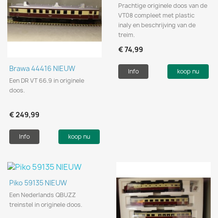
Prachtige originele doos van de
VT08 compleet met plastic
inaly en beschrijving van de
treim.
€ 74,99
Brawa 44416 NIEUW
Info
koop nu
Een DR VT 66.9 in originele
doos.
€ 249,99
Info
koop nu
Piko 59135 NIEUW
Een Nederlands QBUZZ
treinstel in originele doos.