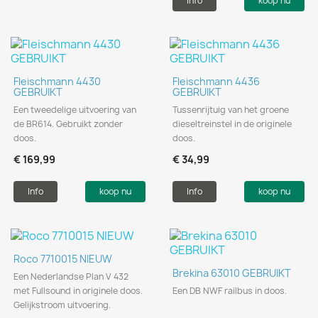
Info
koop nu
Fleischmann 4430
Fleischmann 4436
GEBRUIKT
GEBRUIKT
Een tweedelige uitvoering van
Tussenrijtuig van het groene
de BR614. Gebruikt zonder
dieseltreinstel in de originele
doos.
doos.
€ 169,99
€ 34,99
Info
koop nu
Info
koop nu
Roco 7710015 NIEUW
Brekina 63010 GEBRUIKT
Een Nederlandse Plan V 432
met Fullsound in originele doos.
Een DB NWF railbus in doos.
Gelijkstroom uitvoering.