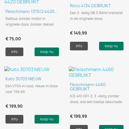
Roco 4134 GEBRUIKT
Fleischmann 1370/2 4420...
Een 3- delig DB S BAhn treinstel
Railbus zonder motor in
in de originele doos.
originele doos zonder deksel.
€ 149,99
€ 75,00
Info
koop nu
Info
koop nu
Kato 30703 NIEUW
Fleischmann 4460
Een VT04 in rood, nieuw in doos
GEBRUIKT
voor 199,90 .
ICE 410 001-2, 3 -delig zonder
doos, wel een beetje lakschade.
€ 199,90
€ 199,99
Info
koop nu