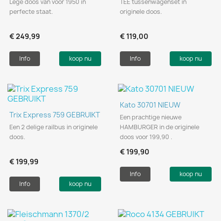
Lege doos van voor 1950 in
TEE tussenwagenset in
perfecte staat.
originele doos.
€ 249,99
€ 119,00
Info
koop nu
Info
koop nu
Kato 30701 NIEUW
Trix Express 759 GEBRUIKT
Een prachtige nieuwe
Een 2 delige railbus in originele
HAMBURGER in de originele
doos.
doos voor 199,90 .
€ 199,90
€ 199,99
Info
koop nu
Info
koop nu