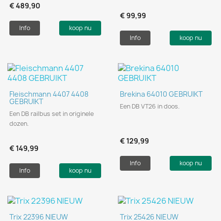
€ 489,90
€ 99,99
Info
koop nu
Info
koop nu
Fleischmann 4407 4408
Brekina 64010 GEBRUIKT
GEBRUIKT
Een DB VT26 in doos.
Een DB railbus set in originele
dozen.
€ 129,99
€ 149,99
Info
koop nu
Info
koop nu
Trix 22396 NIEUW
Trix 25426 NIEUW