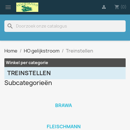

(0)

shopping_cart
search
Home
HO gelijkstroom
Treinstellen
Winkel per categorie
TREINSTELLEN
Subcategorieën
BRAWA
FLEISCHMANN