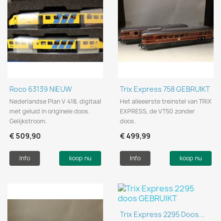
Roco 63139 NIEUW
Trix Express 758 GEBRUIKT
Nederlandse Plan V 418, digitaal
Het alleeerste treinstel van TRIX
met geluid in originele doos.
EXPRESS, de VT50 zonder
Gelijkstroom.
doos.
€ 509,90
€ 499,99
Info
koop nu
Info
koop nu
Trix Express 2295 Doos...