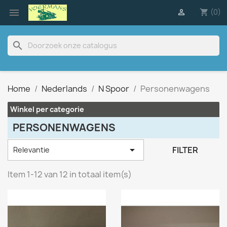

(0)

shopping_cart
search
Home
Nederlands
N Spoor
Personenwagens
Winkel per categorie
PERSONENWAGENS

FILTER
Relevantie
Item 1-12 van 12 in totaal item(s)