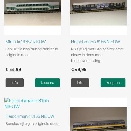
Minitrix 13757 NIEUW
Fleischmann 8156 NIEUW
Een DB 2e klas dubbeldekker in
NS rijtuig met Grolsch reklame,
originele doos.
nieuw in doos met
binnenverlichting.
€ 54,99
€ 49,95
Info
koop nu
Info
koop nu
Fleischmann 8155 NIEUW
Benelux rijtuig in originele doos.