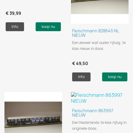
€ 39,99
Info
koop nu
Fleischmann 828645 NL
NIEUW
Een alweer wat ouder rijtuig, 1e
klas nieuw in doos.
€ 49,50
Info
koop nu
Fleischmann 863997
NIEUW
Een Nederlands 1e klas rijtuig in
originele doos.