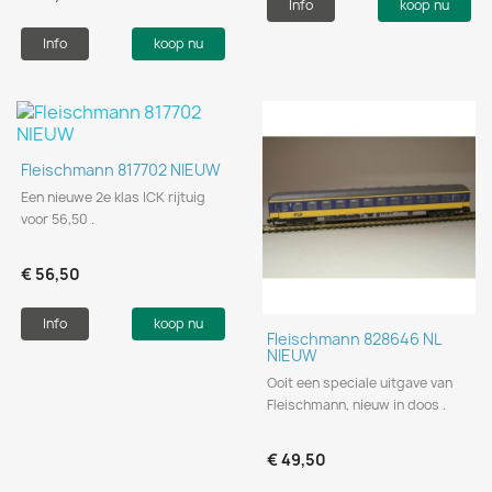
Info
koop nu
Info
koop nu
Fleischmann 817702 NIEUW
Een nieuwe 2e klas ICK rijtuig
voor 56,50 .
€ 56,50
Info
koop nu
Fleischmann 828646 NL
NIEUW
Ooit een speciale uitgave van
Fleischmann, nieuw in doos .
€ 49,50