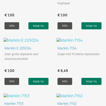
Koploper.
€ 1,00
€ 1,00
Info
koop nu
Info
koop nu
Marklin E 225024
Marklin 7154
Zeer grote slipband voor
Zakje met 10 kleine slipbanden.
stoomlocomotief.
€ 1,00
€ 6,49
Info
koop nu
Info
koop nu
Marklin 7153
Marklin 7152