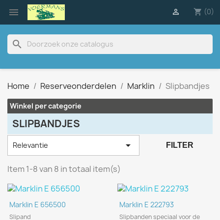

(0)

shopping_cart
search
Home
Reserveonderdelen
Marklin
Slipbandjes
Winkel per categorie
SLIPBANDJES

Relevantie
FILTER
Item 1-8 van 8 in totaal item(s)
Marklin E 656500
Marklin E 222793
Slipand
Slipbanden speciaal voor de