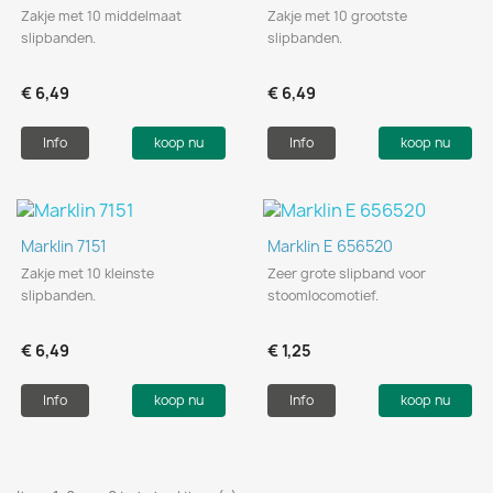
Zakje met 10 middelmaat
Zakje met 10 grootste
slipbanden.
slipbanden.
€ 6,49
€ 6,49
Info
koop nu
Info
koop nu
Marklin 7151
Marklin E 656520
Zakje met 10 kleinste
Zeer grote slipband voor
slipbanden.
stoomlocomotief.
€ 6,49
€ 1,25
Info
koop nu
Info
koop nu