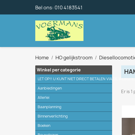
Bel ons:
010 4183541
Home
HO gelijkstroom
Diesellocomot
Winkel per categorie
HA
LET OP!! U KUNT NIET DIRECT BETALEN VIA DE WEBSITE
Aanbiedingen
Er is 1
Allerlei
Baanplanning
Binnenverlichting
Boeken
Bouwdozen