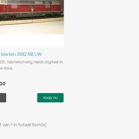
Snel bekijken

Marklin 3882 NIEUW
21, fabrieksmatig reeds digitaal in
le doos.
,00
koop nu
1 van 1 in totaal item(s)