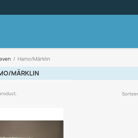
ieven
Hamo/Märklin
MO/MÄRKLIN
, U ONTVANGT ALTIJD EEN MAIL VAN MIJ!
 product.
Sorteer