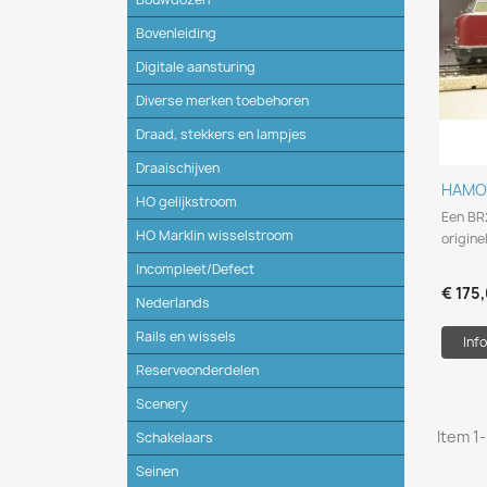
Bovenleiding
Digitale aansturing
Diverse merken toebehoren
Draad, stekkers en lampjes
Draaischijven
HAMO 
HO gelijkstroom
Een BR2
HO Marklin wisselstroom
origine
Incompleet/Defect
€ 175
Nederlands
Rails en wissels
Info
Reserveonderdelen
Scenery
Item 1-
Schakelaars
Seinen