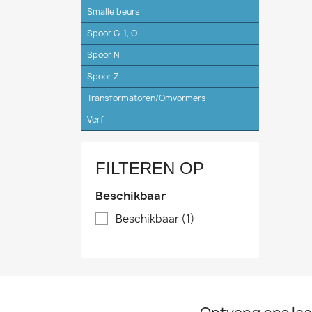
Smalle beurs
Spoor G, 1, O
Spoor N
Spoor Z
Transformatoren/Omvormers
Verf
FILTEREN OP
Beschikbaar
Beschikbaar
(1)