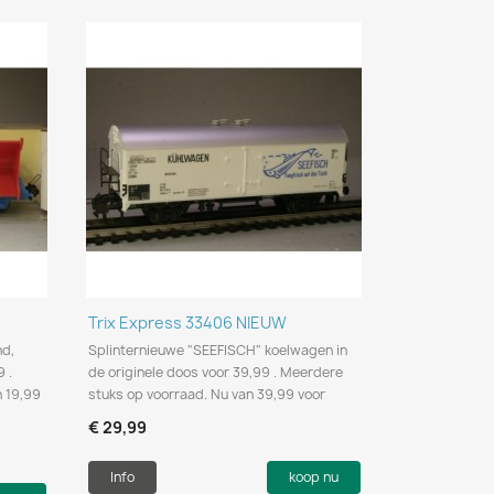
Snel bekijken

Trix Express 33406 NIEUW
nd,
Splinternieuwe "SEEFISCH" koelwagen in
 .
de originele doos voor 39,99 . Meerdere
 19,99
stuks op voorraad. Nu van 39,99 voor
€ 29,99
Info
koop nu