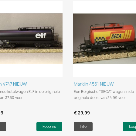
Snel bekijken
Snel bekijken


in 4747 NIEUW
Marklin 4561 NIEUW
nse ketelwagen ELF in de originele
Een Belgische "SECA" wagon in de
an 37,50 voor
originele doos. van 34,99 voor
99
€ 29,99
koop nu
Info
koo