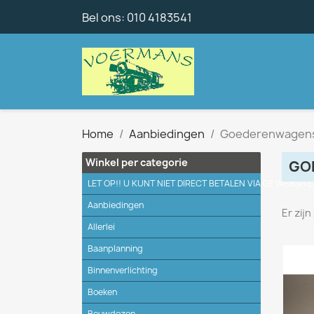
Bel ons:
010 4183541
Home
Aanbiedingen
Goederenwagen
Winkel per categorie
GO
LET OP!! U KUNT NIET DIRECT BETALEN VIA DE WEBSITE
Aanbiedingen
Er zij
Allerlei
Baanplanning
Binnenverlichting
Boeken
Bouwdozen