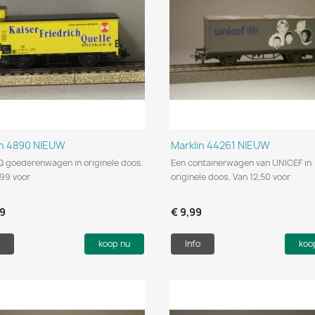
Snel bekijken
Snel bekijken


in 4890 NIEUW
Marklin 44261 NIEUW
Q goederenwagen in originele doos.
Een containerwagen van UNICEF in
,99 voor
originele doos. Van 12,50 voor
99
€ 9,99
koop nu
Info
koo