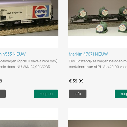
Snel bekijken
Snel bekijken


in 4533 NIEUW
Marklin 47671 NIEUW
koelwagen (opdruk have a nice day)
Een Oostenrijkse wagen beladen m
ginele doos. NU VAN 24,99 VOOR
containers van ALPI. Van 49,99 voor
99
€ 39,99
koop nu
Info
koo