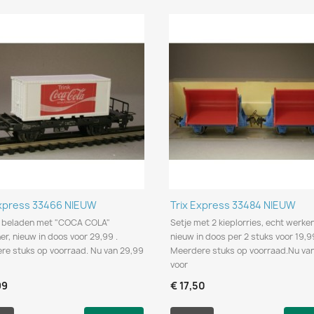
Snel bekijken
Snel bekijken


Express 33466 NIEUW
Trix Express 33484 NIEUW
beladen met "COCA COLA"
Setje met 2 kieplorries, echt werke
er, nieuw in doos voor 29,99 .
nieuw in doos per 2 stuks voor 19,99
re stuks op voorraad. Nu van 29,99
Meerdere stuks op voorraad.Nu van
voor
99
€ 17,50