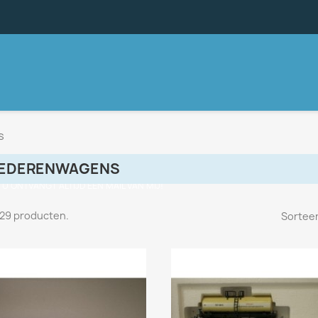
s
EDERENWAGENS
, U ONTVANGT ALTIJD EEN MAIL VAN MIJ!
n 29 producten.
Sorteer