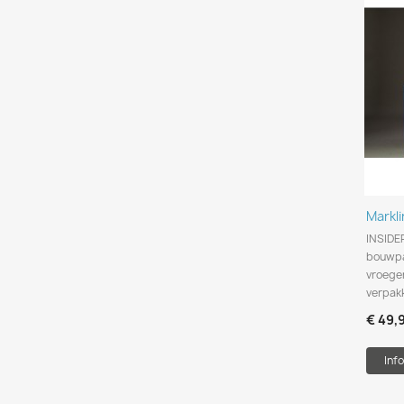
Markl
INSIDE
bouwpa
vroeger
verpakk
€ 49,
Info