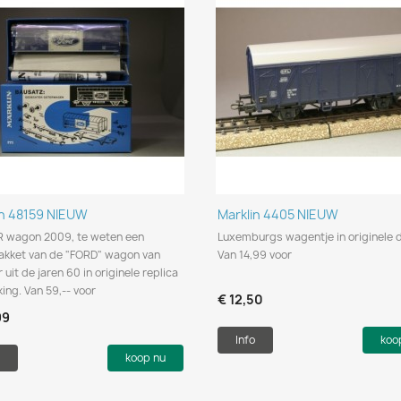
Snel bekijken
Snel bekijken


in 48159 NIEUW
Marklin 4405 NIEUW
R wagon 2009, te weten een
Luxemburgs wagentje in originele 
kket van de "FORD" wagon van
Van 14,99 voor
 uit de jaren 60 in originele replica
ing. Van 59,-- voor
€ 12,50
99
Info
koo
koop nu