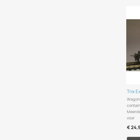
Trix 
Wagon 
contain
Meerde
voor
€ 24,