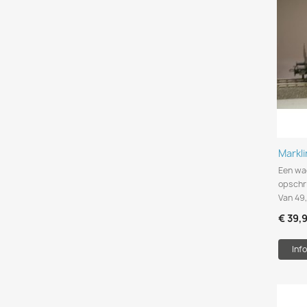
Markl
Een wa
opschri
Van 49
€ 39,
Info