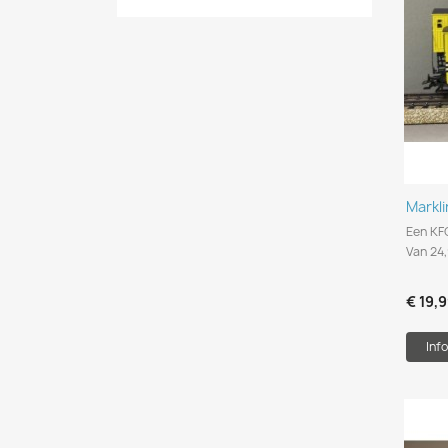
Markl
Een KF
Van 24
€ 19,
Info