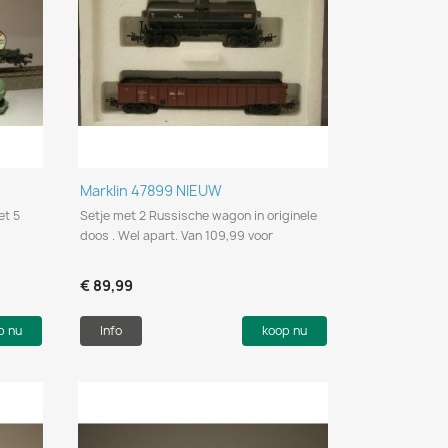
Snel bekijken

Marklin 47899 NIEUW
et 5
Setje met 2 Russische wagon in originele
doos . Wel apart. Van 109,99 voor
€ 89,99
p nu
Info
koop nu