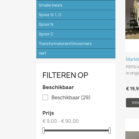
Smalle beurs
Spoor G, 1, O
Spoor N
Spoor Z
Transformatoren/Omvormers
Verf
Markl
PEPSI 
FILTEREN OP
in ori
Beschikbaar
€ 19,
Beschikbaar
(29)
Info
Prijs
€ 9,00 - € 90,00