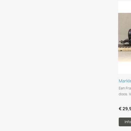
Markl
Een Fra
doos. V
€ 29,
Info