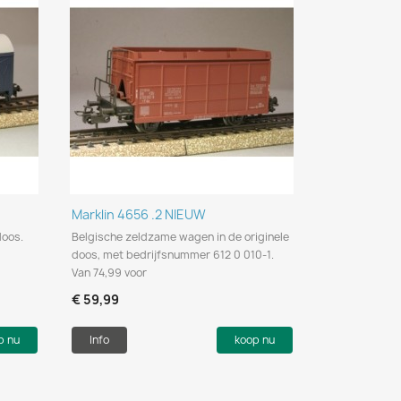
Snel bekijken

Marklin 4656 .2 NIEUW
doos.
Belgische zeldzame wagen in de originele
doos, met bedrijfsnummer 612 0 010-1.
Van 74,99 voor
€ 59,99
p nu
Info
koop nu