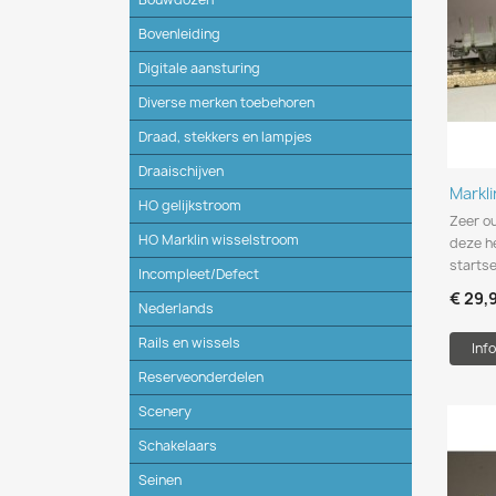
Bovenleiding
Digitale aansturing
Diverse merken toebehoren
Draad, stekkers en lampjes
Draaischijven
Markl
HO gelijkstroom
Zeer o
HO Marklin wisselstroom
deze he
starts
Incompleet/Defect
€ 29,
Nederlands
Rails en wissels
Info
Reserveonderdelen
Scenery
Schakelaars
Seinen