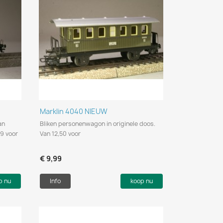
Snel bekijken

Marklin 4040 NIEUW
an
Bliken personenwagon in originele doos.
99 voor
Van 12,50 voor
€ 9,99
p nu
Info
koop nu