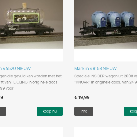
Snel bekijken
Snel bekijken


in 44520 NIEUW
Marklin 48158 NIEUW
gen die gevuld kan worden met het
Speciale INSIDER wagon uit 2008 v
ft van FEIGLING in originele doos.
"KNORR" in originele doos. Van 24,
,99 voor
99
€ 19,99
koop nu
Info
koo