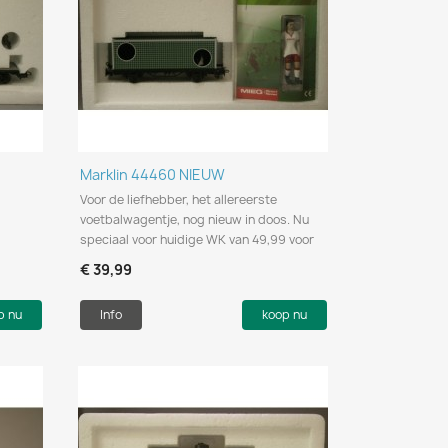
Snel bekijken

Marklin 44460 NIEUW
Voor de liefhebber, het allereerste
voetbalwagentje, nog nieuw in doos. Nu
speciaal voor huidige WK van 49,99 voor
€ 39,99
p nu
Info
koop nu