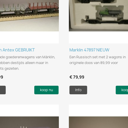
Snel bekijken
Snel bekijken


in Antex GEBRUIKT
Marklin 47897 NIEUW
ude goederenwagens van Märklin,
Een Russisch set met 2 wagons in
bben destijds alleen maar in
originele doos van 89,99 voor
ets gezeten.
99
€ 79,99
koop nu
Info
koo