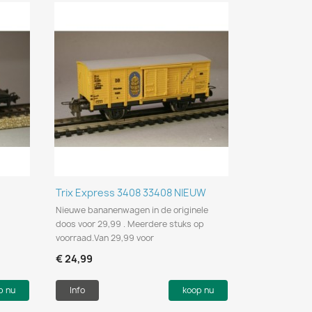
Snel bekijken

Trix Express 3408 33408 NIEUW
Nieuwe bananenwagen in de originele
doos voor 29,99 . Meerdere stuks op
voorraad.Van 29,99 voor
€ 24,99
p nu
Info
koop nu