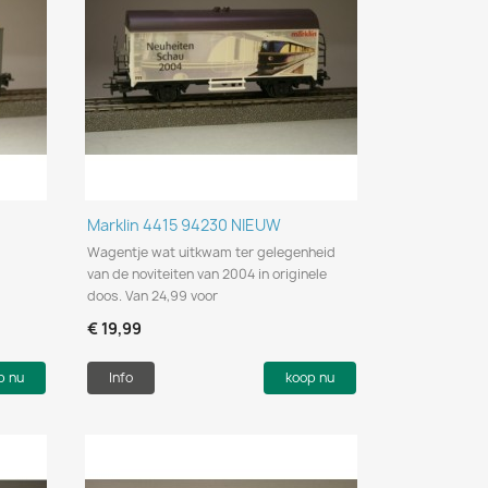
Snel bekijken

Marklin 4415 94230 NIEUW
Wagentje wat uitkwam ter gelegenheid
van de noviteiten van 2004 in originele
doos. Van 24,99 voor
€ 19,99
p nu
Info
koop nu