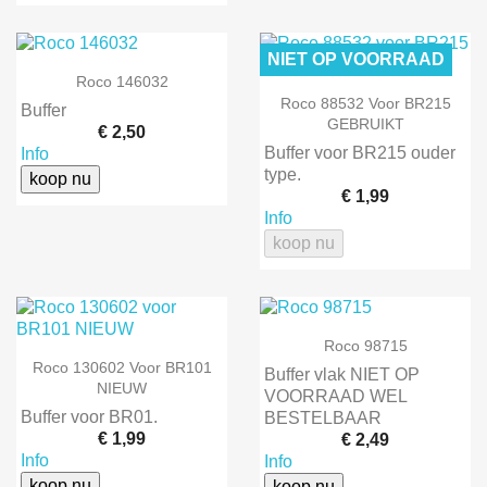
NIET OP VOORRAAD
Roco 146032
Roco 88532 Voor BR215
Buffer
GEBRUIKT
€ 2,50
Buffer voor BR215 ouder
Info
type.
koop nu
€ 1,99
Info
koop nu
Roco 98715
Roco 130602 Voor BR101
Buffer vlak NIET OP
NIEUW
VOORRAAD WEL
Buffer voor BR01.
BESTELBAAR
€ 1,99
€ 2,49
Info
Info
koop nu
koop nu