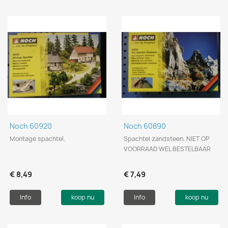
Noch 60920
Noch 60890
Montage spachtel.
Spachtel zandsteen. NIET OP
VOORRAAD WEL BESTELBAAR
€ 8,49
€ 7,49
Info
koop nu
Info
koop nu