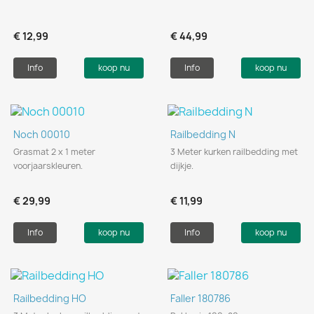
€ 12,99
€ 44,99
Info
koop nu
Info
koop nu
Noch 00010
Railbedding N
Grasmat 2 x 1 meter
3 Meter kurken railbedding met
voorjaarskleuren.
dijkje.
€ 29,99
€ 11,99
Info
koop nu
Info
koop nu
Railbedding HO
Faller 180786