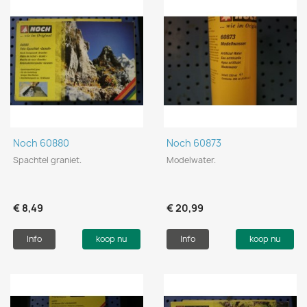
Noch 60880
Noch 60873
Spachtel graniet.
Modelwater.
€ 8,49
€ 20,99
Info
koop nu
Info
koop nu