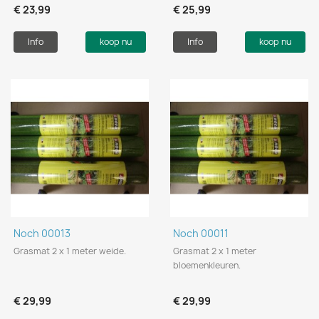
€ 23,99
€ 25,99
Info
koop nu
Info
koop nu
Noch 00013
Noch 00011
Grasmat 2 x 1 meter weide.
Grasmat 2 x 1 meter
bloemenkleuren.
€ 29,99
€ 29,99