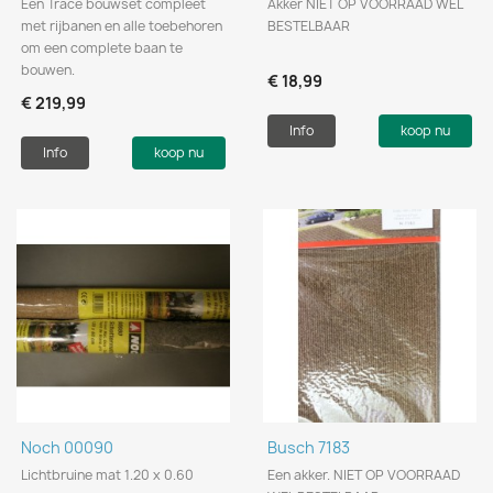
Een Trace bouwset compleet
Akker NIET OP VOORRAAD WEL
met rijbanen en alle toebehoren
BESTELBAAR
om een complete baan te
bouwen.
€ 18,99
€ 219,99
Info
koop nu
Info
koop nu
Noch 00090
Busch 7183
Lichtbruine mat 1.20 x 0.60
Een akker. NIET OP VOORRAAD