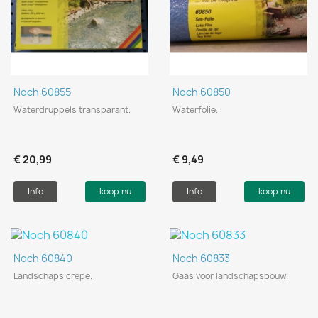
Noch 60855
Noch 60850
Waterdruppels transparant.
Waterfolie.
€ 20,99
€ 9,49
Info
koop nu
Info
koop nu
Noch 60840
Noch 60833
Landschaps crepe.
Gaas voor landschapsbouw.