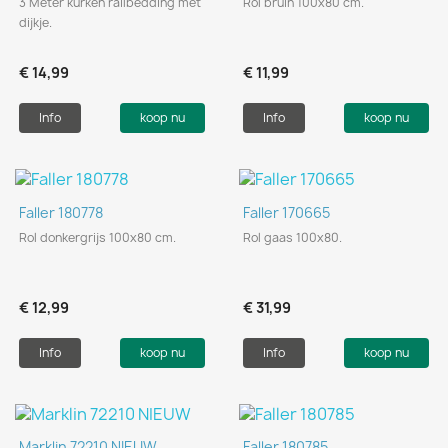
3 Meter kurken railbedding met
Rol bruin 100x80 cm.
dijkje.
€ 14,99
€ 11,99
Info
koop nu
Info
koop nu
Faller 180778
Faller 170665
Rol donkergrijs 100x80 cm.
Rol gaas 100x80.
€ 12,99
€ 31,99
Info
koop nu
Info
koop nu
Marklin 72210 NIEUW
Faller 180785