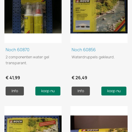
Noch 60870
Noch 60856
2 componenten water gel
Waterdruppels gekleurd.
transparant.
€ 41,99
€ 26,49
Info
koop nu
Info
koop nu