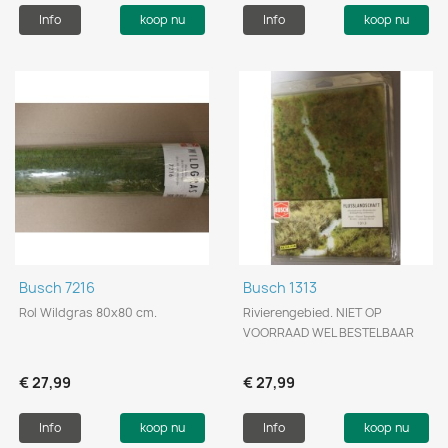
Info
koop nu
Info
koop nu
Busch 7216
Busch 1313
Rol Wildgras 80x80 cm.
Rivierengebied. NIET OP
VOORRAAD WEL BESTELBAAR
€ 27,99
€ 27,99
Info
koop nu
Info
koop nu