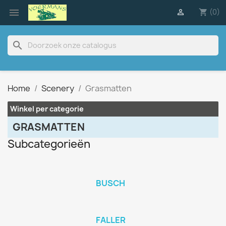

(0)

shopping_cart
search
Home
Scenery
Grasmatten
Winkel per categorie
GRASMATTEN
Subcategorieën
BUSCH
FALLER