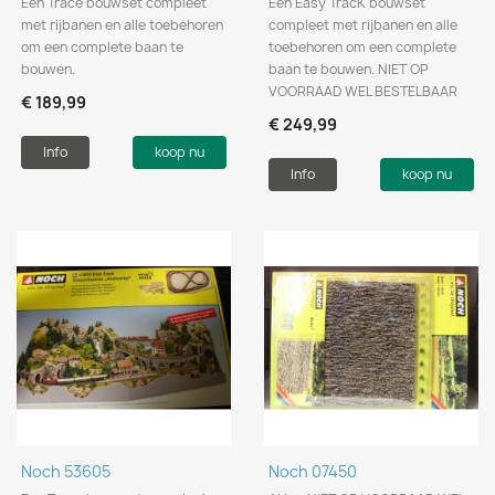
Een Trace bouwset compleet
Een Easy TracK bouwset
met rijbanen en alle toebehoren
compleet met rijbanen en alle
om een complete baan te
toebehoren om een complete
bouwen.
baan te bouwen. NIET OP
VOORRAAD WEL BESTELBAAR
€ 189,99
€ 249,99
Info
koop nu
Info
koop nu
Noch 53605
Noch 07450