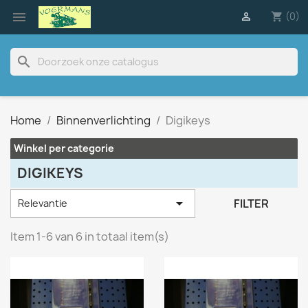

(0)

shopping_cart
search
Home
Binnenverlichting
Digikeys
Winkel per categorie
DIGIKEYS

FILTER
Relevantie
Item 1-6 van 6 in totaal item(s)