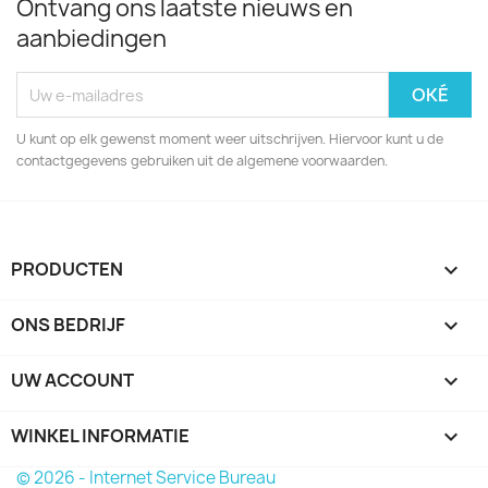
Ontvang ons laatste nieuws en
aanbiedingen
U kunt op elk gewenst moment weer uitschrijven. Hiervoor kunt u de
contactgegevens gebruiken uit de algemene voorwaarden.
PRODUCTEN

ONS BEDRIJF

UW ACCOUNT

WINKEL INFORMATIE
keyboard_arrow_down
© 2026 - Internet Service Bureau