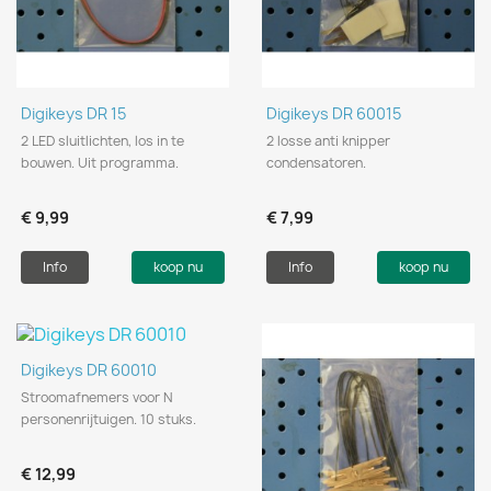
Digikeys DR 15
Digikeys DR 60015
2 LED sluitlichten, los in te
2 losse anti knipper
bouwen. Uit programma.
condensatoren.
€ 9,99
€ 7,99
Info
koop nu
Info
koop nu
Digikeys DR 60010
Stroomafnemers voor N
personenrijtuigen. 10 stuks.
€ 12,99