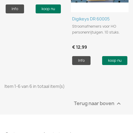
Info
koop nu
Digikeys DR 60005
Stroomafnemers voor HO
personenrijtuigen. 10 stuks.
€ 12,99
Info
koop nu
Item 1-6 van 6 in totaal item(s)
Terug naar boven
