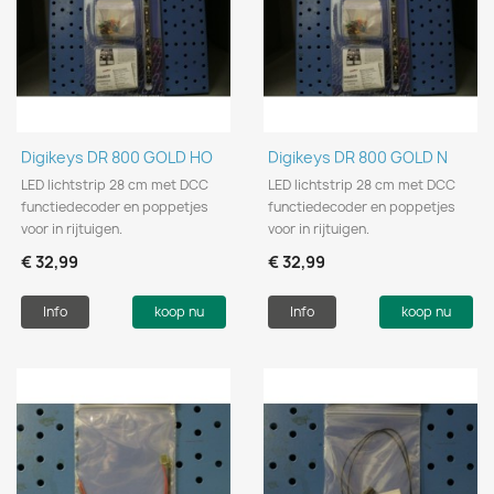
Digikeys DR 800 GOLD HO
Digikeys DR 800 GOLD N
LED lichtstrip 28 cm met DCC
LED lichtstrip 28 cm met DCC
functiedecoder en poppetjes
functiedecoder en poppetjes
voor in rijtuigen.
voor in rijtuigen.
€ 32,99
€ 32,99
Info
koop nu
Info
koop nu