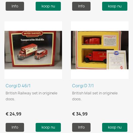
Info
koop nu
Info
koop nu
Corgi D 46/1
Corgi D 7/1
British Railway set in originele
British Mail set in originele
doos.
doos.
€ 24,99
€ 34,99
Info
koop nu
Info
koop nu