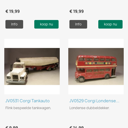
€ 19,99
€ 19,99
Info
koop nu
Info
koop nu
JV0531 Corgi Tankauto
JV0529 Corgi Londense...
Flink bespeelde tankwagen.
Londense dubbeldekker.
€ 9,99
€ 14,99