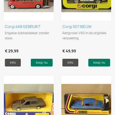
Corgi 468 GEBRUIKT
Corgi 507 NIEUW
Engelse dubbeldekker zonder
Rangrover VSD in de originele
doos.
verpakking.
€ 29,99
€ 49,99
Info
koop nu
Info
koop nu