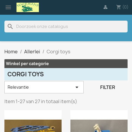

(0)

shopping_cart
search
Home
Allerlei
Corgi toys
Winkel per categorie
CORGI TOYS

FILTER
Relevantie
Item 1-27 van 27 in totaal item(s)