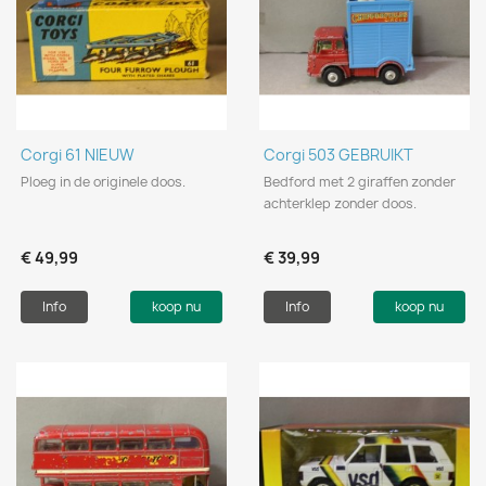
Corgi 61 NIEUW
Corgi 503 GEBRUIKT
Ploeg in de originele doos.
Bedford met 2 giraffen zonder
achterklep zonder doos.
€ 49,99
€ 39,99
Info
koop nu
Info
koop nu