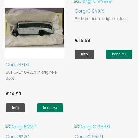
Corgi C 949/9
Bedford bus in originele doos.
€ 19,99
Info
koop nu
Corgi 97180
Bus GREY GREEN in originele
doos.
€ 14,99
Info
koop nu
Corgi 822/1
Corgi C 953/1