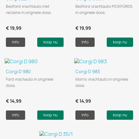
Bedford vrachtauto met
Bedford vrachtauto PICKFORDS
reclame in originele doos.
in originele doos.
€ 19,99
€ 19,99
Info
koop nu
Info
koop nu
Corgi D 980
Corgi D 983
Ford vrachauto in originele
Morris vrachtauto in originele
doos.
doos.
€ 14,99
€ 14,99
Info
koop nu
Info
koop nu