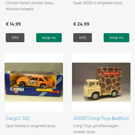
Citroen Safari zonder doos,
Saab 9000 in originele doos.
Wizzard wheels.
€ 14,99
€ 24,99
Info
koop nu
Info
koop nu
Corgi C 102
JV0537 Corgi Toys Bedford
Opel Manta in originele doos.
Corgi Toys giraffenwagen
zonder doos.