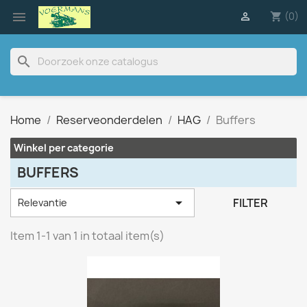

(0)

shopping_cart
search
Home
Reserveonderdelen
HAG
Buffers
Winkel per categorie
BUFFERS

FILTER
Relevantie
Item 1-1 van 1 in totaal item(s)