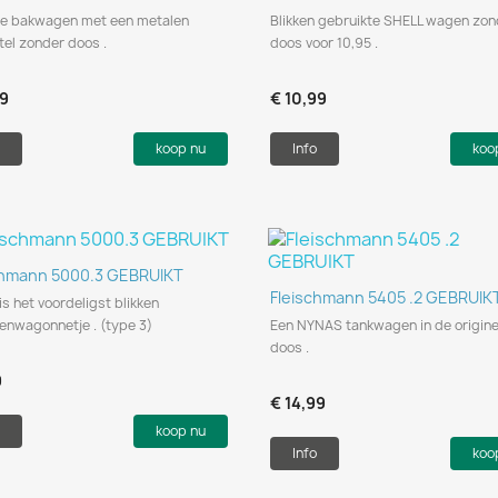
ge bakwagen met een metalen
Blikken gebruikte SHELL wagen zon
el zonder doos .
doos voor 10,95 .
99
€ 10,99
koop nu
Info
koo
Snel bekijken

chmann 5000.3 GEBRUIKT
Snel bekijken

Fleischmann 5405 .2 GEBRUIK
is het voordeligst blikken
enwagonnetje . (type 3)
Een NYNAS tankwagen in de origine
doos .
9
€ 14,99
koop nu
Info
koo