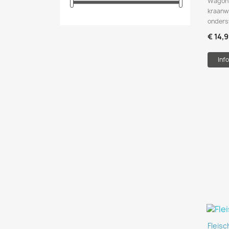
Wagon 
kraanw
onders
€ 14,
Info
Fleis