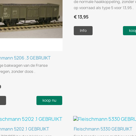
de normale haakkoppeling, zonder
op voorraad als type 5 voor 13,95 .
€ 13,95
Info
koo
Snel bekijken

chmann 5206 .3 GEBRUIKT
ge bakwagen van de Franse
egen, zonder doos .
9
koop nu
Snel bekijken
Snel bekijken


chmann 5202 .1 GEBRUIKT
Fleischmann 5330 GEBRUIKT