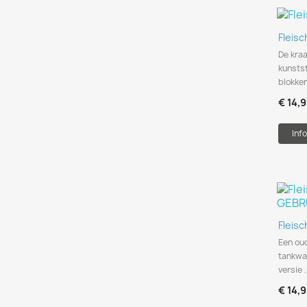
Fleis
De kra
kunsts
blokke
€ 14,
Info
Fleis
Een oud
tankwag
versie .
€ 14,