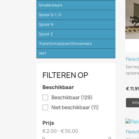
Smalle beurs
Spoor G, 1, O
Spoor N
Spoor Z
Transformatoren/Omvormers
Verf
Fleis
Een ho
FILTEREN OP
spoorw
Beschikbaar
€ 11,9
Beschikbaar
(129)
Info
Niet beschikbaar
(11)
Prijs
€ 2,00 - € 50,00
Fleis