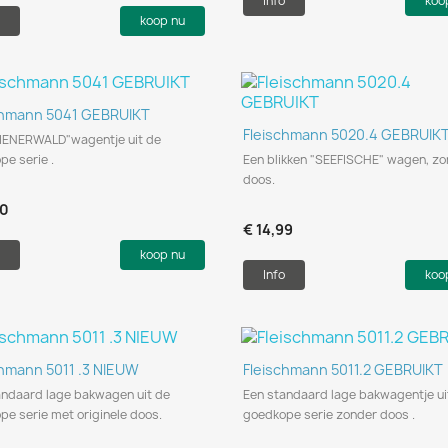
Info
koo
koop nu
Snel bekijken

chmann 5041 GEBRUIKT
Snel bekijken

Fleischmann 5020.4 GEBRUIK
IENERWALD"wagentje uit de
e serie .
Een blikken "SEEFISCHE" wagen, z
doos.
50
€ 14,99
koop nu
Info
koo
Snel bekijken
Snel bekijken


chmann 5011 .3 NIEUW
Fleischmann 5011.2 GEBRUIKT
andaard lage bakwagen uit de
Een standaard lage bakwagentje ui
e serie met originele doos.
goedkope serie zonder doos .