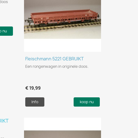
 doos
p nu
Snel bekijken

Fleischmann 5221 GEBRUIKT
Een rongenwagen in originele doos.
€ 19,99
Info
koop nu