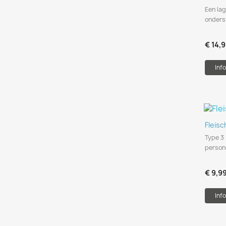
Een la
onderst
€ 14,
Info
Fleis
Type 3 
person
€ 9,9
Info