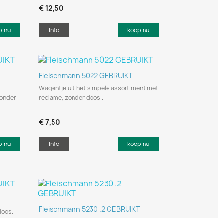
€ 12,50
p nu
Info
koop nu
Snel bekijken

Fleischmann 5022 GEBRUIKT
Wagentje uit het simpele assortiment met
zonder
reclame, zonder doos .
€ 7,50
p nu
Info
koop nu
Snel bekijken

Fleischmann 5230 .2 GEBRUIKT
doos.