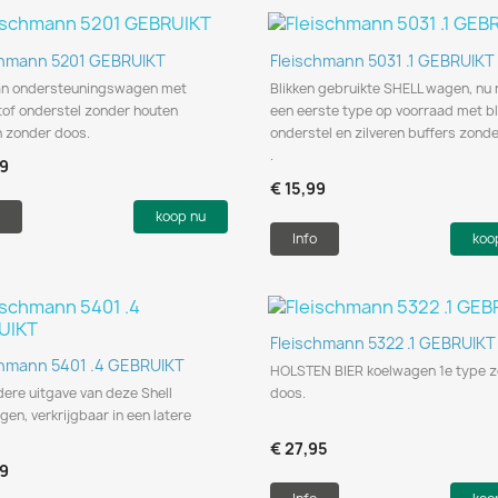
Snel bekijken
Snel bekijken


chmann 5201 GEBRUIKT
Fleischmann 5031 .1 GEBRUIKT
an ondersteuningswagen met
Blikken gebruikte SHELL wagen, nu
tof onderstel zonder houten
een eerste type op voorraad met bl
n zonder doos.
onderstel en zilveren buffers zond
.
99
€ 15,99
koop nu
Info
koo
Snel bekijken

Fleischmann 5322 .1 GEBRUIKT
Snel bekijken

chmann 5401 .4 GEBRUIKT
HOLSTEN BIER koelwagen 1e type 
ere uitgave van deze Shell
doos.
en, verkrijgbaar in een latere
€ 27,95
99