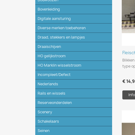
Bovenleiding
Digitale aansturing
Diverse merken toebehoren
Draad, stekkers en lampjes
Draaischijven
Fleis
HO gelijkstroom
Blikke
HO Marklin wisselstroom
type op
Incompleet/Defect
€ 14,
Nederlands
Rails en wissels
Info
Reserveonderdelen
Scenery
Schakelaars
Seinen