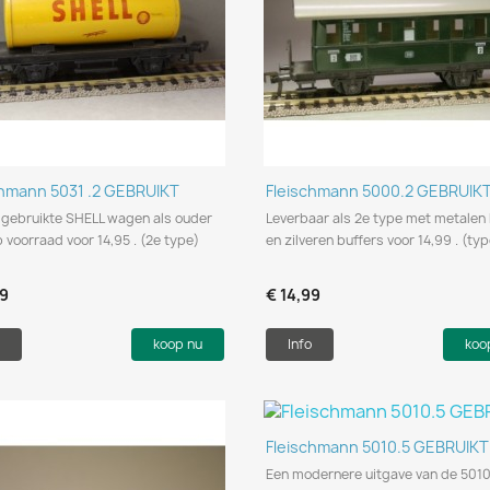
Snel bekijken
Snel bekijken


chmann 5031 .2 GEBRUIKT
Fleischmann 5000.2 GEBRUIK
n gebruikte SHELL wagen als ouder
Leverbaar als 2e type met metale
 voorraad voor 14,95 . (2e type)
en zilveren buffers voor 14,99 . (ty
99
€ 14,99
koop nu
Info
koo
Snel bekijken

Fleischmann 5010.5 GEBRUIKT
Een modernere uitgave van de 501