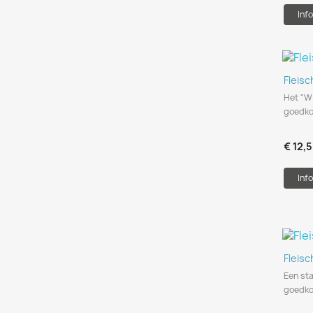
Info
Fleis
Het "W
goedkop
€ 12,
Info
Fleis
Een st
goedkop