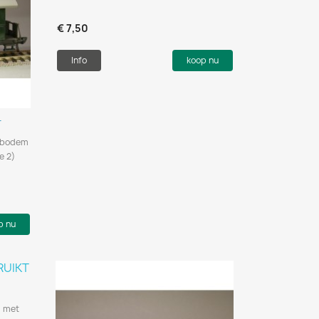
€ 7,50
Info
koop nu
T
n bodem
pe 2)
p nu
0 met