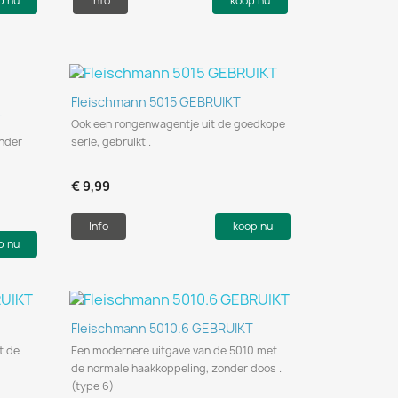
p nu
Info
koop nu
Snel bekijken

Fleischmann 5015 GEBRUIKT
T
Ook een rongenwagentje uit de goedkope
onder
serie, gebruikt .
€ 9,99
Info
koop nu
p nu
Snel bekijken

Fleischmann 5010.6 GEBRUIKT
t de
Een modernere uitgave van de 5010 met
de normale haakkoppeling, zonder doos .
(type 6)