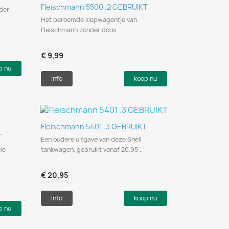
Snel bekijken

Fleischmann 5500 .2 GEBRUIKT
der
Het beroemde kiepwagentje van
Fleischmann zonder doos .
€ 9,99
p nu
Info
koop nu
Snel bekijken

Fleischmann 5401 .3 GEBRUIKT
T
Een oudere uitgave van deze Shell
le
tankwagen, gebruikt vanaf 20,95 .
€ 20,95
Info
koop nu
p nu