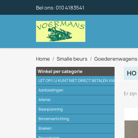
Bel ons:
010 4183541
Home
Smalle beurs
Goederenwagens
Winkel per categorie
HO
LET OP!! U KUNT NIET DIRECT BETALEN VIA DE WEBSITE
Aanbiedingen
Er zij
Allerlei
Baanplanning
Binnenverlichting
Boeken
Bouwdozen