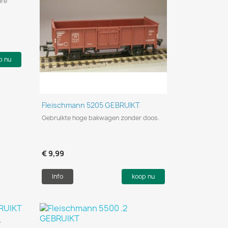
are
p nu
Snel bekijken

Fleischmann 5205 GEBRUIKT
Gebruikte hoge bakwagen zonder doos.
€ 9,99
Info
koop nu
T