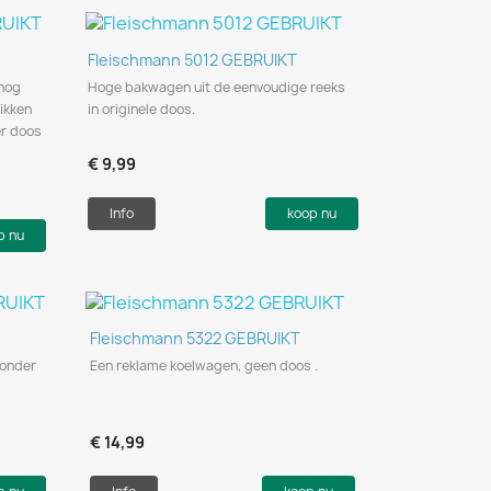
Snel bekijken

Fleischmann 5012 GEBRUIKT
 nog
Hoge bakwagen uit de eenvoudige reeks
ikken
in originele doos.
er doos
€ 9,99
Info
koop nu
p nu
Snel bekijken

Fleischmann 5322 GEBRUIKT
zonder
Een reklame koelwagen, geen doos .
€ 14,99