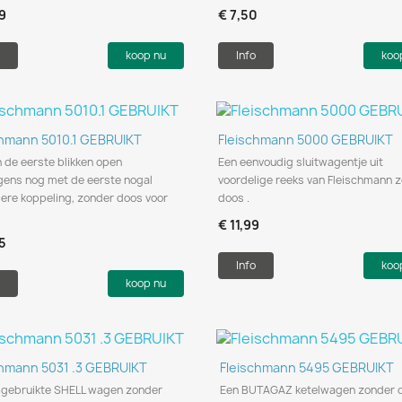
9
€ 7,50
koop nu
Info
koo
Snel bekijken
Snel bekijken


chmann 5010.1 GEBRUIKT
Fleischmann 5000 GEBRUIKT
 de eerste blikken open
Een eenvoudig sluitwagentje uit
ens nog met de eerste nogal
voordelige reeks van Fleischmann 
dere koppeling, zonder doos voor
doos .
€ 11,99
5
Info
koo
koop nu
Snel bekijken
Snel bekijken


chmann 5031 .3 GEBRUIKT
Fleischmann 5495 GEBRUIKT
n gebruikte SHELL wagen zonder
Een BUTAGAZ ketelwagen zonder 