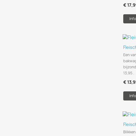
€ 17,9
Info
Fleis
Een van
bakwag
bijzon
13,95 .
€ 13,9
Info
Fleis
Blikke