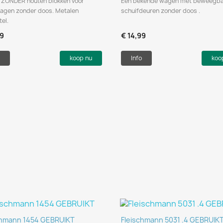
ZONDER houten blokken voor
Een bekende wagen met beweegb
agen zonder doos. Metalen
schuifdeuren zonder doos .
tel.
99
€ 14,99
koop nu
Info
koo
Snel bekijken
Snel bekijken


chmann 1454 GEBRUIKT
Fleischmann 5031 .4 GEBRUIK